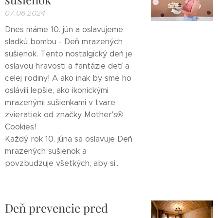
07.06.2024
Dnes máme 10. jún a oslavujeme
sladkú bombu - Deň mrazených
sušienok. Tento nostalgický deň je
oslavou hravosti a fantázie detí a
celej rodiny! A ako inak by sme ho
oslávili lepšie, ako ikonickými
mrazenými sušienkami v tvare
zvieratiek od značky Mother's®
Cookies!
Každý rok 10. júna sa oslavuje Deň
mrazených sušienok a
povzbudzuje všetkých, aby si...
Deň prevencie pred