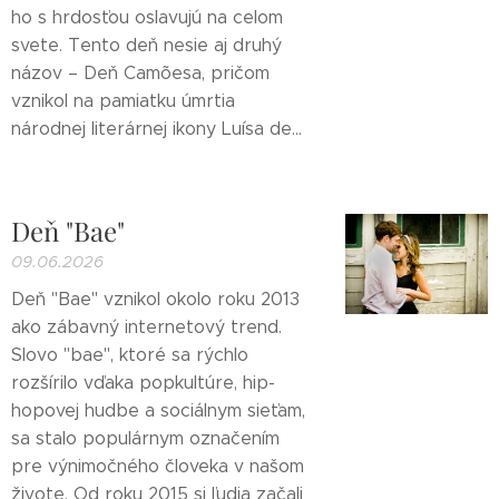
ho s hrdosťou oslavujú na celom
svete. Tento deň nesie aj druhý
názov – Deň Camõesa, pričom
vznikol na pamiatku úmrtia
národnej literárnej ikony Luísa de...
Deň "Bae"
09.06.2026
Deň "Bae" vznikol okolo roku 2013
ako zábavný internetový trend.
Slovo "bae", ktoré sa rýchlo
rozšírilo vďaka popkultúre, hip-
hopovej hudbe a sociálnym sieťam,
sa stalo populárnym označením
pre výnimočného človeka v našom
živote. Od roku 2015 si ľudia začali