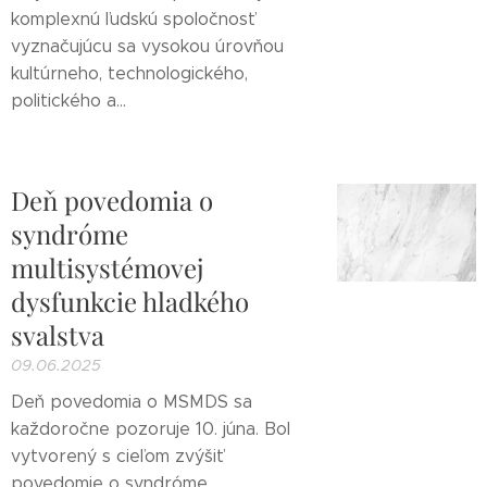
komplexnú ľudskú spoločnosť
vyznačujúcu sa vysokou úrovňou
kultúrneho, technologického,
politického a...
Deň povedomia o
syndróme
multisystémovej
dysfunkcie hladkého
svalstva
09.06.2025
Deň povedomia o MSMDS sa
každoročne pozoruje 10. júna. Bol
vytvorený s cieľom zvýšiť
povedomie o syndróme