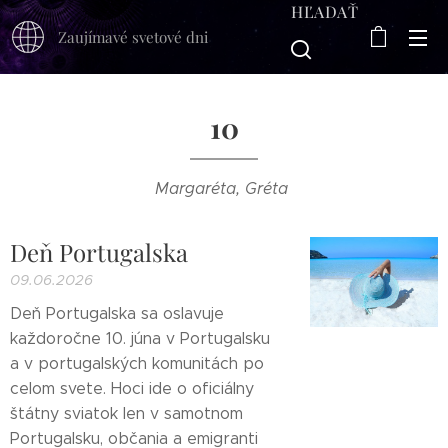
HĽADAŤ
Zaujímavé svetové dni
10
Margaréta, Gréta
Deň Portugalska
09.06.2026
Deň Portugalska sa oslavuje
každoročne 10. júna v Portugalsku
a v portugalských komunitách po
celom svete. Hoci ide o oficiálny
štátny sviatok len v samotnom
Portugalsku, občania a emigranti