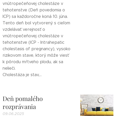
vnútropečeňovej cholestáze v
tehotenstve (Deň povedomia o
ICP) sa každoročne koná 10. júna.
Tento deň bol vytvorený s cieľom
vzdelávať verejnosť o
vnútropečeňovej cholestáze v
tehotenstve (ICP - Intrahepatic
cholestasis of pregnancy), vysoko
rizikovom stave, ktorý môže viesť
k pôrodu mŕtveho plodu, ak sa
nelieči.
Cholestáza je stav,...
Deň pomalého
rozprávania
09.06.2025