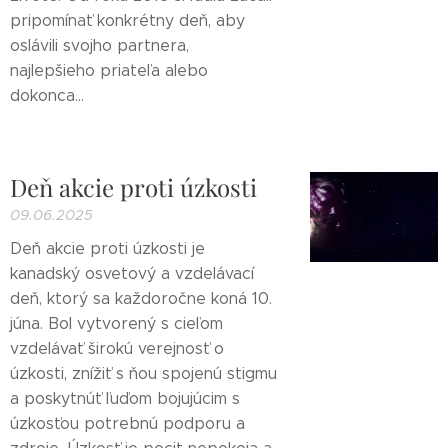
pripomínať konkrétny deň, aby
oslávili svojho partnera,
najlepšieho priateľa alebo
dokonca...
Deň akcie proti úzkosti
09.06.2025
Deň akcie proti úzkosti je
kanadský osvetový a vzdelávací
deň, ktorý sa každoročne koná 10.
júna. Bol vytvorený s cieľom
vzdelávať širokú verejnosť o
úzkosti, znížiť s ňou spojenú stigmu
a poskytnúť ľuďom bojujúcim s
úzkosťou potrebnú podporu a