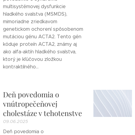
multisystémovej dysfunkcie
hladkého svalstva (MSMDS),
mimoriadne zriedkavom
genetickom ochorení spôsobenom
mutáciou génu ACTA2. Tento gén
kóduje proteín ACTA2, známy aj
ako alfa-aktín hladkého svalstva,
ktorý je kľúčovou zložkou
kontraktilného...
Deň povedomia o
vnútropečeňovej
cholestáze v tehotenstve
09.06.2025
Deň povedomia o