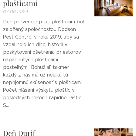
plošticami
07.06.2024
Deň prevencie proti plošticiam bol
založený spoločnosťou Dodson
Pest Control v roku 2019, aby sa
vzdal hold ich dlhej histórii v
poskytovaní ošetrenia priestorov
napadnutých plošticami
posteľnými. Bohužiaľ, takmer
každý z nás má už nejakú tú
nepríjemnú skúsenosť s plošticami.
Počet hlásení výskytu ploštíc v
posledných rokoch rapídne rastie.
S...
Deň Durif