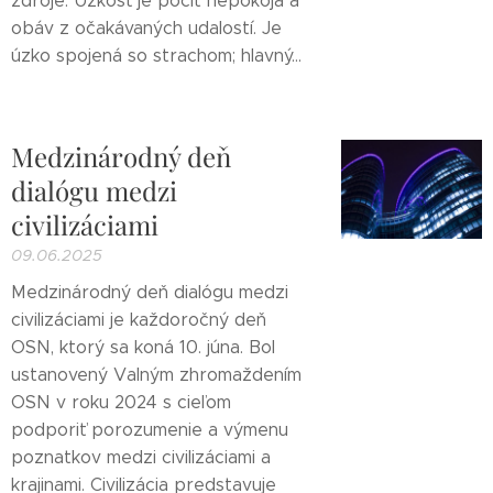
zdroje. Úzkosť je pocit nepokoja a
obáv z očakávaných udalostí. Je
úzko spojená so strachom; hlavný...
Medzinárodný deň
dialógu medzi
civilizáciami
09.06.2025
Medzinárodný deň dialógu medzi
civilizáciami je každoročný deň
OSN, ktorý sa koná 10. júna. Bol
ustanovený Valným zhromaždením
OSN v roku 2024 s cieľom
podporiť porozumenie a výmenu
poznatkov medzi civilizáciami a
krajinami. Civilizácia predstavuje