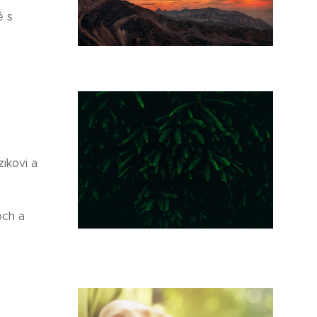
é s
ikovi a
och a