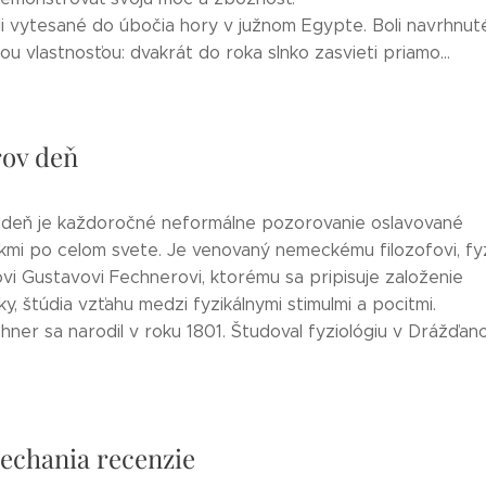
i vytesané do úbočia hory v južnom Egypte. Boli navrhnut
ou vlastnosťou: dvakrát do roka slnko zasvieti priamo...
ov deň
deň je každoročné neformálne pozorovanie oslavované
kmi po celom svete. Je venovaný nemeckému filozofovi, fyz
vi Gustavovi Fechnerovi, ktorému sa pripisuje založenie
y, štúdia vzťahu medzi fyzikálnymi stimulmi a pocitmi.
ner sa narodil v roku 1801. Študoval fyziológiu v Drážďan
echania recenzie