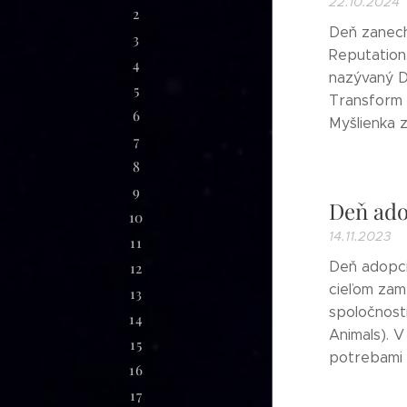
22.10.2024
2
Deň zanecha
3
Reputation,
4
nazývaný D
5
Transform 
6
Myšlienka z
7
8
9
Deň ado
10
14.11.2023
11
Deň adopci
12
cieľom zame
13
spoločnost
14
Animals). 
15
potrebami z
16
17