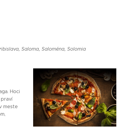
 Pribislava, Saloma, Saloména, Solomia
aga. Hoci
 praví
 v meste
om,