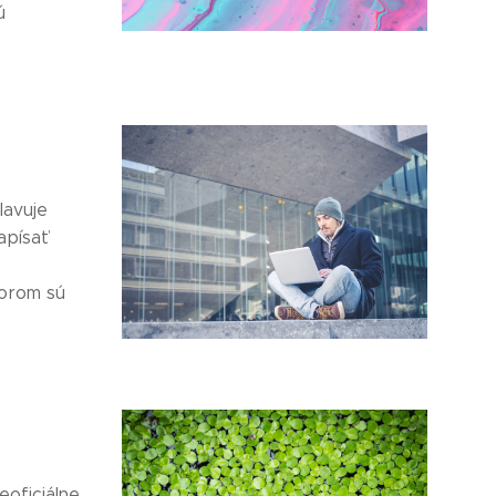
ú
lavuje
apísať
torom sú
eoficiálne