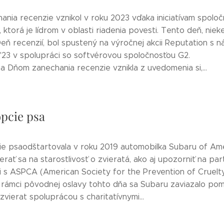
nia recenzie vznikol v roku 2023 vďaka iniciatívam spoloč
 ktorá je lídrom v oblasti riadenia povesti. Tento deň, niek
eň recenzií, bol spustený na výročnej akcii Reputation s 
'23 v spolupráci so softvérovou spoločnosťou G2.
a Dňom zanechania recenzie vznikla z uvedomenia si,...
pcie psa
e psaodštartovala v roku 2019 automobilka Subaru of Ame
rať sa na starostlivosť o zvieratá, ako aj upozorniť na pa
i s ASPCA (American Society for the Prevention of Cruelt
V rámci pôvodnej oslavy tohto dňa sa Subaru zaviazalo po
vierat spoluprácou s charitatívnymi...