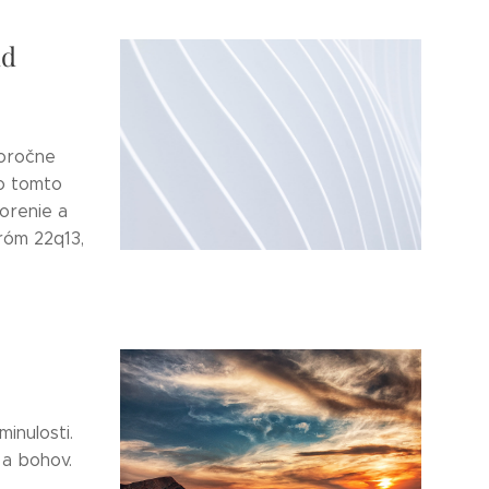
id
oročne
 o tomto
orenie a
róm 22q13,
inulosti.
 a bohov.