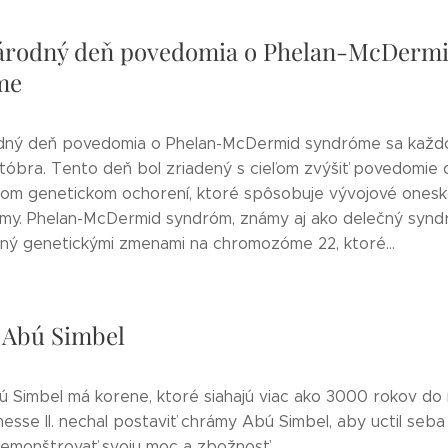
árodný deň povedomia o Phelan-McDerm
me
dný deň povedomia o Phelan-McDermid syndróme sa každ
któbra. Tento deň bol zriadený s cieľom zvýšiť povedomie
nom genetickom ochorení, ktoré spôsobuje vývojové onesk
my. Phelan-McDermid syndróm, známy aj ako delečný synd
ný genetickými zmenami na chromozóme 22, ktoré...
l Abú Simbel
ú Simbel má korene, ktoré siahajú viac ako 3000 rokov do m
sse II. nechal postaviť chrámy Abú Simbel, aby uctil seba
demonštrovať svoju moc a zbožnosť.