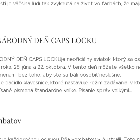
ti je väčšina ľudí tak zvyknutá na život vo farbách, že maj
NÁRODNÝ DEŇ CAPS LOCKU
NÝ DEŇ CAPS LOCKUje neoficiálny sviatok, ktorý sa os
roka, 28. júna a 22. októbra. V tento deň môžete všetko n
menami bez toho, aby ste sa báli pôsobiť neslušne.
e tlačidlo klávesnice, ktoré nastavuje režim zadávania, v k
sané písmená štandardne veľké. Písanie správ veľkými...
mbatov
r je každoročnou oslavou Dňa vombatov v Austrálii. Toto n