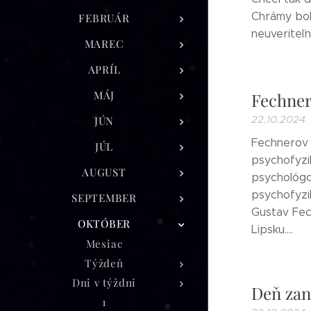
Chrámy bol
FEBRUÁR
neuveriteľn
MAREC
APRÍL
MÁJ
Fechner
22.10.2024
JÚN
Fechnerov 
JÚL
psychofyzi
AUGUST
psychológo
psychofyzik
SEPTEMBER
Gustav Fech
OKTÓBER
Lipsku....
Mesiac
Týždeň
Dni v týždni
Deň zan
1