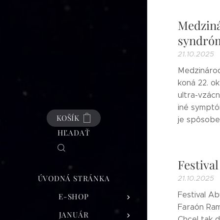
Medzin
syndró
21.10.2025
Medzináro
koná 22. o
ultra-vzác
iné symptó
KOŠÍK
je spôsobe
HĽADAŤ
Festiva
ÚVODNÁ STRÁNKA
21.10.2025
Festival Ab
E-SHOP
Faraón Rame
JANUÁR
Chcel tak 