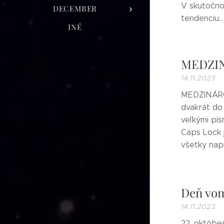
V skutočnos
DECEMBER
tendenciu...
INÉ
MEDZI
14.11.2023
MEDZINÁROD
dvakrát do 
veľkými pís
Caps Lock j
všetky napí
Deň vo
14.11.2023
22. októbe