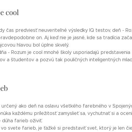
e cool
dy čas predviesť neuveriteľné výsledky IQ testov, deň - R
pravdepodobne on. Aj keď nie je jasné, kde sa tradícia zača
ajcovou hlavou bol úplne skvelý.
dňa - Rozum je cool mnohé školy usporiadajú predstavenia
kov a študentov a pozvú tak pouličných inteligentných mladý
ieb
, určený ako deň na oslavu všetkého farebného v Spojený
núka každému príležitosť zamyslieť sa, vychutnať si a oceni
dúha farieb oživiť.
vo svete farieb, je ťažké si predstaviť svet, ktorý je len čie