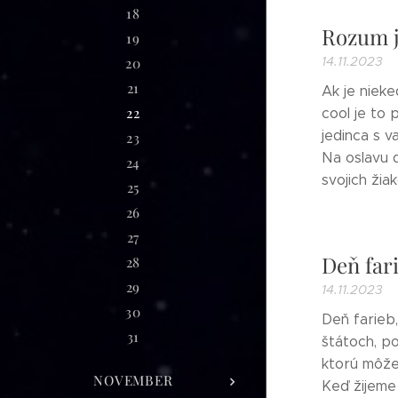
18
Rozum j
19
14.11.2023
20
21
Ak je nieke
22
cool je to 
jedinca s v
23
Na oslavu 
24
svojich žia
25
26
27
Deň far
28
29
14.11.2023
30
Deň farieb
31
štátoch, po
ktorú môže 
NOVEMBER
Keď žijeme 