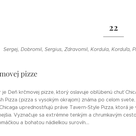
22
Sergej, Dobromil, Sergius, Zdravomil, Kordula, Korduľa,
movej pizze
 je Deň krčmovej pizze, ktorý oslavuje obľúbenú chuť Chic
sh Pizza (pizza s vysokým okrajom) známa po celom svete,
 Chicaga uprednostňujú práve Tavern-Style Pizza, ktorá je
nejšia. Vyznačuje sa extrémne tenkým a chrumkavým cest
máčkou a bohatou nádielkou surovín....