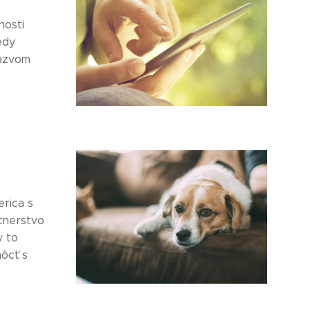
nosti
edy
názvom
rica s
rtnerstvo
y to
môcť s