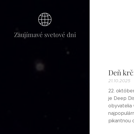
Zaujímavé svetové dni
Deň krč
21.10.2025
22. október
je Deep Di
obyvatelia
najpopulár
pikantnou o