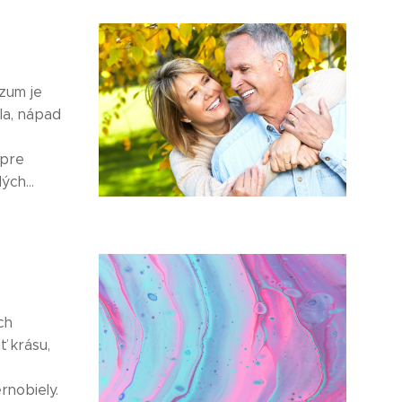
ozum je
la, nápad
 pre
ch...
ch
ť krásu,
rnobiely.