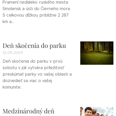
Pramení neďaleko ruského mesta
Smolensk a ústi do Čierneho mora.
S celkovou dĺžkou približne 2 287
km a...
Deň skočenia do parku
12.05.2024
Deň skočenia do parku v prvú
sobotu v júli vytvára príležitosť
preskúmať parky vo vašej oblasti a
dozvedieť sa viac o vašej
komunite.
Medzinárodný deň