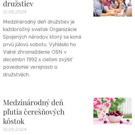
družstiev
12.05.2024
Medzinárodný deň družstiev je
každoročný sviatok Organizácie
Spojených národov, ktorý sa koná
prvú júlovú sobotu. Vyhlásilo ho
Valné zhromaždenie OSN v
decembri 1992 s cieľom zvýšiť
povedomie verejnosti o
družstvách.
Medzinárodný deň
pľutia čerešňových
kôstok
12.05.2024