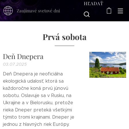
HĽADAŤ
Zaujímavé svetové dni
Prvá sobota
Deň Dnepera
03.07.2025
Deň Dnepera je neoficiálna
ekologická udalosť, ktorá sa
každoročne koná prvú júnovú
sobotu. Oslavuje sa v Rusku, na
Ukrajine a v Bielorusku, pretože
rieka Dneper preteká všetkými
týmito tromi krajinami. Dneper je
jednou z hlavných riek Európy.