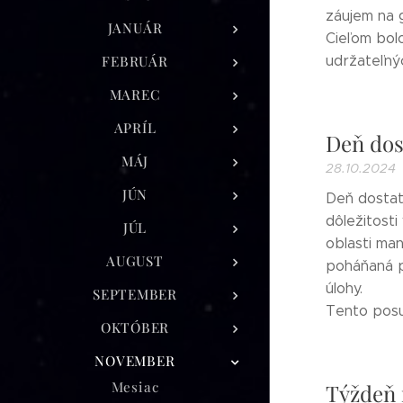
záujem na g
JANUÁR
Cieľom bol
FEBRUÁR
udržateľnýc
MAREC
APRÍL
Deň dos
MÁJ
28.10.2024
JÚN
Deň dostat
dôležitosti
JÚL
oblasti man
AUGUST
poháňaná p
úlohy.
SEPTEMBER
Tento posun
OKTÓBER
NOVEMBER
Mesiac
Týždeň 