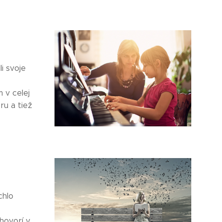
i svoje
 v celej
ru a tiež
chlo
 hovorí v