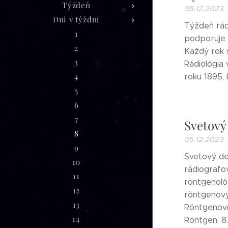
Týždeň
05.12.2023
Dni v týždni
Týždeň rád
1
podporuje c
2
Každý rok 
3
Rádiológia 
4
roku 1895, 
5
6
7
Svetový
8
05.12.2023
9
Svetový de
10
rádiografo
11
röntgenoló
12
röntgenový
13
Röntgenové 
14
Röntgen. 8.