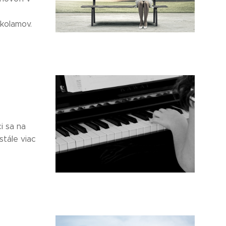
ykolamov.
i sa na
tále viac