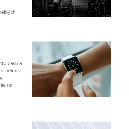
teľných,
tu času a
s cieľmi v
a,
nie na