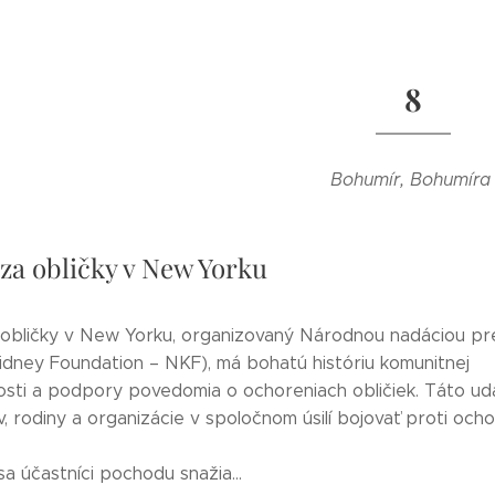
8
Bohumír, Bohumír
za obličky v New Yorku
obličky v New Yorku, organizovaný Národnou nadáciou pre
Kidney Foundation – NKF), má bohatú históriu komunitnej
sti a podpory povedomia o ochoreniach obličiek. Táto uda
v, rodiny a organizácie v spoločnom úsilí bojovať proti och
a účastníci pochodu snažia...