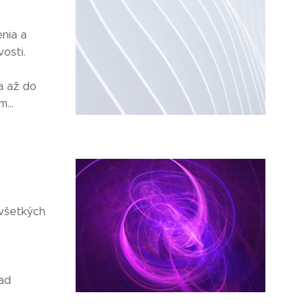
nia a
osti.
a až do
...
 všetkých
rad