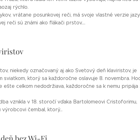
aozaj rýchlo.
ykov, vrátane posunkovej reči, má svoje vlastné verzie jaz
j reči sú známi ako flákači prstov....
iristov
stov, niekedy označovaný aj ako Svetový deň klaviristov, je
m sviatkom, ktorý sa každoročne oslavuje 8. novembra. Hoc
e ešte celkom nedodržiava, každoročne sa k nemu pripája s
dba vznikla v 18. storočí vďaka Bartolomeovi Cristoforimu,
 výrobcovi čembal, ktorý...
 deň bez Wi-Fi