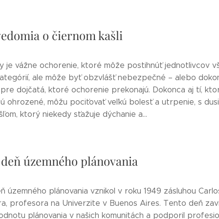
edomia o čiernom kašli
ny je vážne ochorenie, ktoré môže postihnúť jednotlivcov 
ategórií, ale môže byť obzvlášť nebezpečné – alebo doko
pre dojčatá, ktoré ochorenie prekonajú. Dokonca aj tí, kto
sú ohrozené, môžu pociťovať veľkú bolesť a utrpenie, s dus
ľom, ktorý niekedy sťažuje dýchanie a...
 deň územného plánovania
ň územného plánovania vznikol v roku 1949 zásluhou Carlo
ra, profesora na Univerzite v Buenos Aires. Tento deň zav
hodnotu plánovania v našich komunitách a podporil profesi