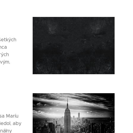
všetkých
nca
rých
ivým,
sa Maríu
iedol, aby
onálny