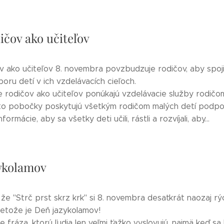
ičov ako učiteľov
 ako učiteľov 8. novembra povzbudzuje rodičov, aby spojil
poru detí v ich vzdelávacích cieľoch.
 rodičov ako učiteľov ponúkajú vzdelávacie služby rodičom
ieto pobočky poskytujú všetkým rodičom malých detí podpo
formácie, aby sa všetky deti učili, rástli a rozvíjali, aby...
ykolamov
e "Strč prst skrz krk" si 8. novembra desaťkrát naozaj rý
retože je Deň jazykolamov!
e fráza, ktorú ľudia len veľmi ťažko vyslovujú, najmä keď sa