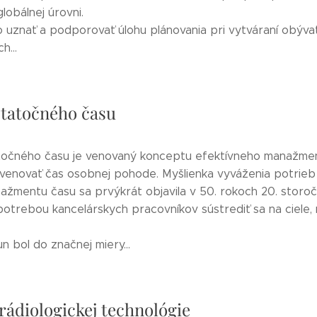
lobálnej úrovni.
o uznať a podporovať úlohu plánovania pri vytváraní obýva
h...
tatočného času
očného času je venovaný konceptu efektívneho manažmen
 venovať čas osobnej pohode. Myšlienka vyváženia potrieb 
ažmentu času sa prvýkrát objavila v 50. rokoch 20. storoči
otrebou kancelárskych pracovníkov sústrediť sa na ciele, 
 bol do značnej miery...
rádiologickej technológie