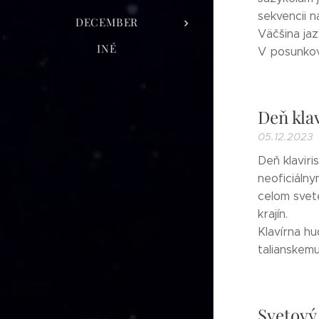
sekvencii n
DECEMBER
Väčšina jaz
INÉ
V posunkove
Deň klav
05.12.2023
Deň klaviri
neoficiálny
celom svet
krajín.
Klavírna hu
talianskemu
Svetový