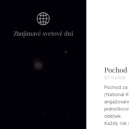
Zaujímavé svetové dni
Pochod 
07.11.2025
Pochod za 
(National 
angažovano
jednotlivco
obličiek.
Každý rok s