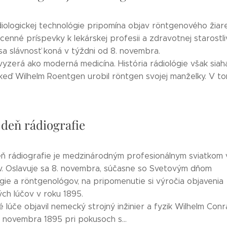
iologickej technológie pripomína objav röntgenového žiare
enné príspevky k lekárskej profesii a zdravotnej starostliv
sa slávnosť koná v týždni od 8. novembra.
vyzerá ako moderná medicína. História rádiológie však siah
keď Wilhelm Roentgen urobil röntgen svojej manželky. V tom
 deň rádiografie
ň rádiografie je medzinárodným profesionálnym sviatkom
v. Oslavuje sa 8. novembra, súčasne so Svetovým dňom
gie a röntgenológov, na pripomenutie si výročia objavenia
ch lúčov v roku 1895.
lúče objavil nemecký strojný inžinier a fyzik Wilhelm Con
 novembra 1895 pri pokusoch s...