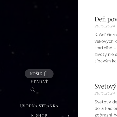
Deň pov
28.10.2024
Kašeľ čier
vekových k
smrteľné – 
životy nie 
sípavým kaš
KOŠÍK
HĽADAŤ
Svetový
28.10.2024
Svetový de
ÚVODNÁ STRÁNKA
della Paole
zdôraznil 
E-SHOP