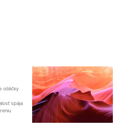
a
 obličky
losť spája
oreniu