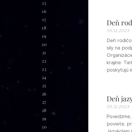
15
16
17
Deň rod
18
05.12.2023
19
Deň rodičov
20
sily na pod
21
Organizácie
22
krajine. T
23
poskytujú in
24
25
26
Deň jaz
27
05.12.2023
28
Povedzme, ž
29
poviete, p
30
Jazykolam j