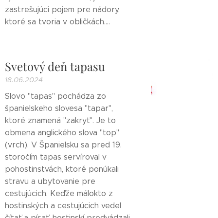
zastrešujúci pojem pre nádory,
ktoré sa tvoria v obličkách....
Svetový deň tapasu
18.06.2024
Slovo "tapas" pochádza zo
španielskeho slovesa "tapar",
ktoré znamená "zakryť". Je to
obmena anglického slova "top"
(vrch). V Španielsku sa pred 19.
storočím tapas servíroval v
pohostinstvách, ktoré ponúkali
stravu a ubytovanie pre
cestujúcich. Keďže málokto z
hostinských a cestujúcich vedel
čítať a písať, hostinskí predvádzali