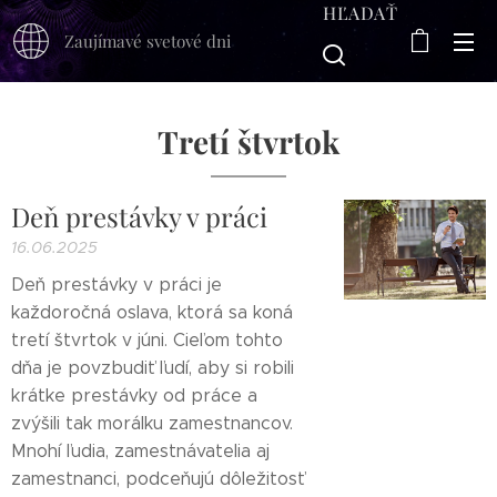
HĽADAŤ
Zaujímavé svetové dni
Tretí štvrtok
Deň prestávky v práci
16.06.2025
Deň prestávky v práci je
každoročná oslava, ktorá sa koná
tretí štvrtok v júni. Cieľom tohto
dňa je povzbudiť ľudí, aby si robili
krátke prestávky od práce a
zvýšili tak morálku zamestnancov.
Mnohí ľudia, zamestnávatelia aj
zamestnanci, podceňujú dôležitosť