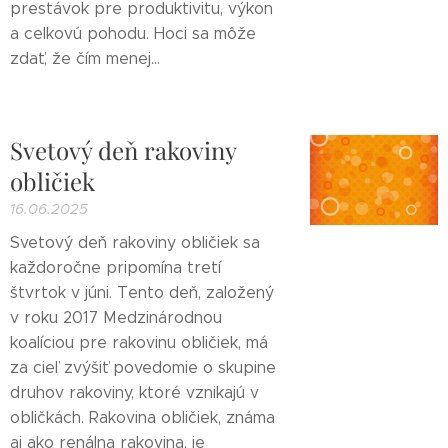
prestávok pre produktivitu, výkon
a celkovú pohodu. Hoci sa môže
zdať, že čím menej...
Svetový deň rakoviny
obličiek
16.06.2025
Svetový deň rakoviny obličiek sa
každoročne pripomína tretí
štvrtok v júni. Tento deň, založený
v roku 2017 Medzinárodnou
koalíciou pre rakovinu obličiek, má
za cieľ zvýšiť povedomie o skupine
druhov rakoviny, ktoré vznikajú v
obličkách. Rakovina obličiek, známa
aj ako renálna rakovina, je