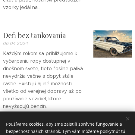
vzorky jedál na...
Deň bez tankovania
06.04.2024
Každým rokom sa približujeme k
vyčerpaniu ropy dostupnej v
dnešnom svete, tieto fosílne palivá
nevydržia večne a dopyt stále
rastie. Existujú aj iné možnosti,
všetko od verejnej dopravy až po
používanie vozidiel, ktoré
nevyžadujú benzín.
Používame cookies, aby sme zaistili správne fungovanie a
bezpečnosť našich stránok. Tým vám môžeme poskytnúť tú