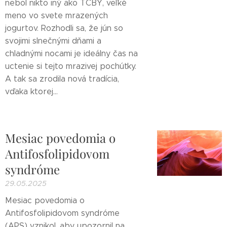
nebol nikto iný ako TCBY, veľké
meno vo svete mrazených
jogurtov. Rozhodli sa, že jún so
svojimi slnečnými dňami a
chladnými nocami je ideálny čas na
uctenie si tejto mrazivej pochúťky.
A tak sa zrodila nová tradícia,
vďaka ktorej...
Mesiac povedomia o
Antifosfolipidovom
syndróme
29.05.2025
Mesiac povedomia o
Antifosfolipidovom syndróme
(APS) vznikol, aby upozornil na