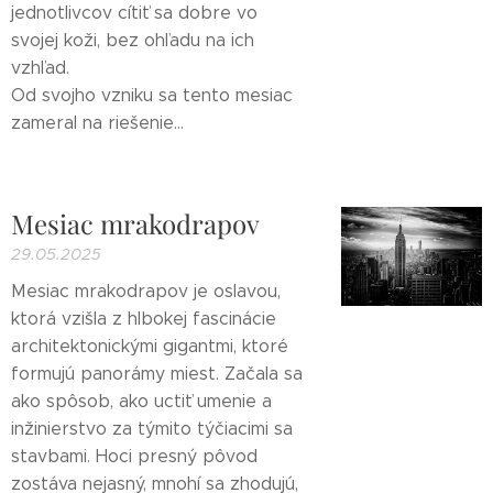
jednotlivcov cítiť sa dobre vo
svojej koži, bez ohľadu na ich
vzhľad.
Od svojho vzniku sa tento mesiac
zameral na riešenie...
Mesiac mrakodrapov
29.05.2025
Mesiac mrakodrapov je oslavou,
ktorá vzišla z hlbokej fascinácie
architektonickými gigantmi, ktoré
formujú panorámy miest. Začala sa
ako spôsob, ako uctiť umenie a
inžinierstvo za týmito týčiacimi sa
stavbami. Hoci presný pôvod
zostáva nejasný, mnohí sa zhodujú,