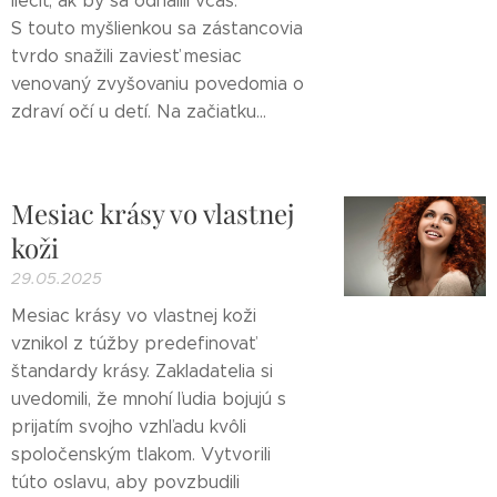
liečiť, ak by sa odhalili včas.
S touto myšlienkou sa zástancovia
tvrdo snažili zaviesť mesiac
venovaný zvyšovaniu povedomia o
zdraví očí u detí. Na začiatku...
Mesiac krásy vo vlastnej
koži
29.05.2025
Mesiac krásy vo vlastnej koži
vznikol z túžby predefinovať
štandardy krásy. Zakladatelia si
uvedomili, že mnohí ľudia bojujú s
prijatím svojho vzhľadu kvôli
spoločenským tlakom. Vytvorili
túto oslavu, aby povzbudili