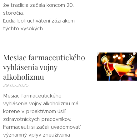
že tradícia začala koncom 20.
storočia.
Ľudia boli uchvátení zázrakom
týchto vysokých...
Mesiac farmaceutického
vyhlásenia vojny
alkoholizmu
29.05.2025
Mesiac farmaceutického
vyhlásenia vojny alkoholizmu má
korene v proaktívnom úsilí
zdravotníckych pracovníkov.
Farmaceuti si začali uvedomovať
významný vplyv zneužívania