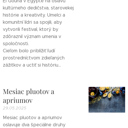
El Gouna v Egypte na oslavu
kultúrneho dedičstva, starovekej
histórie a kreativity. Umelci a
komunitní lídri sa spojili, aby
vytvorili festival, ktorý by
zdôraznil význam umenia v
spoločnosti.
Cieľom bolo priblížiť ľudí
prostredníctvom zdieľaných
zážitkov a uctiť si históriu...
Mesiac pluotov a
apriumov
29.05.2025
Mesiac pluotov a apriumov
oslavuje dva špeciálne druhy