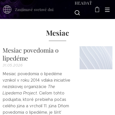
HĽADAŤ
Zaujímavé svetové dni
Mesiac
Mesiac povedomia o
lipedéme
31.05.2026
Mesiac povedomia o lipedéme
vznikol v roku 2014 vďaka iniciatíve
neziskovej organizácie
The
Lipedema Project
. Cieľom tohto
podujatia, ktoré prebieha počas
celého júna a vrcholí 11. júna Dňom
povedomia o lipedéme, je šíriť