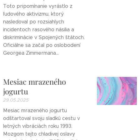
Toto pripomínanie vyrástlo z
ľudového aktivizmu, ktorý
nasledoval po rozsiahlych
incidentoch rasového násilia a
diskriminácie v Spojených štátoch.
Oficiálne sa začal po oslobodení
Georgea Zimmermana...
Mesiac mrazeného
jogurtu
29.05.2025
Mesiac mrazeného jogurtu
odštartoval svoju sladkú cestu v
letných vibráciách roku 1993.
Mozgom tejto chladivej oslavy