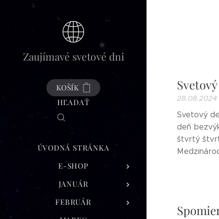
Zaujímavé svetové dni
Svetový
KOŠÍK
28.08.2024
HĽADAŤ
Svetový de
deň bezvýko
štvrtý štvr
ÚVODNÁ STRÁNKA
Medzinárod
E-SHOP
JANUÁR
FEBRUÁR
Spomien