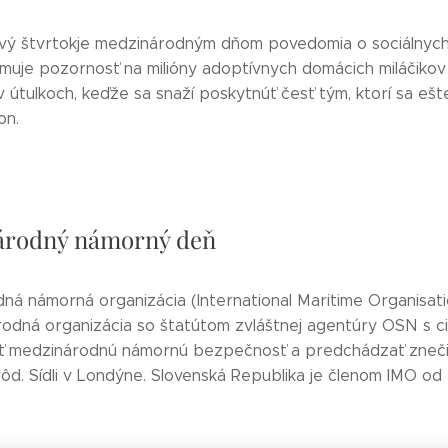
ý štvrtokje medzinárodným dňom povedomia o sociálnych
amuje pozornosť na milióny adoptívnych domácich miláčikov
v útulkoch, keďže sa snaží poskytnúť česť tým, ktorí sa ešt
on.
árodný námorný deň
ná námorná organizácia (International Maritime Organisati
rodná organizácia so štatútom zvláštnej agentúry OSN s c
ť medzinárodnú námornú bezpečnosť a predchádzať zneči
ôd. Sídli v Londýne. Slovenská Republika je členom IMO od 