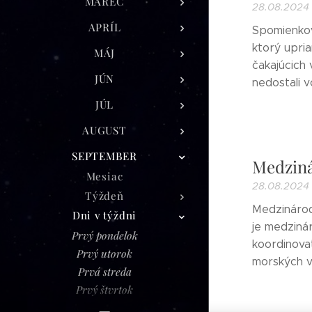
MAREC
28.08.2024
APRÍL
Spomienkov
ktorý upri
MÁJ
čakajúcich 
JÚN
nedostali v
JÚL
AUGUST
SEPTEMBER
Medzin
Mesiac
28.08.2024
Týždeň
Medzinárod
Dni v týždni
je medziná
Prvý pondelok
koordinova
Prvý utorok
morských v
Prvá streda
Prvý štvrtok
Prvý piatok