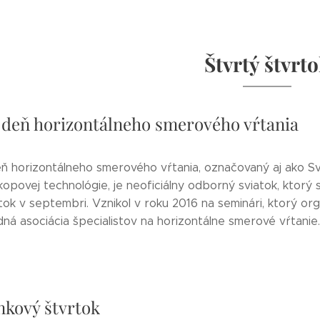
Štvrtý štvrt
 deň horizontálneho smerového vŕtania
ň horizontálneho smerového vŕtania, označovaný aj ako S
povej technológie, je neoficiálny odborný sviatok, ktorý 
tok v septembri. Vznikol v roku 2016 na seminári, ktorý or
ná asociácia špecialistov na horizontálne smerové vŕtanie.
kový štvrtok