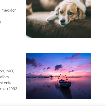
 médiách,
e
on, IMO)
ieľom
steniu
roku 1993.