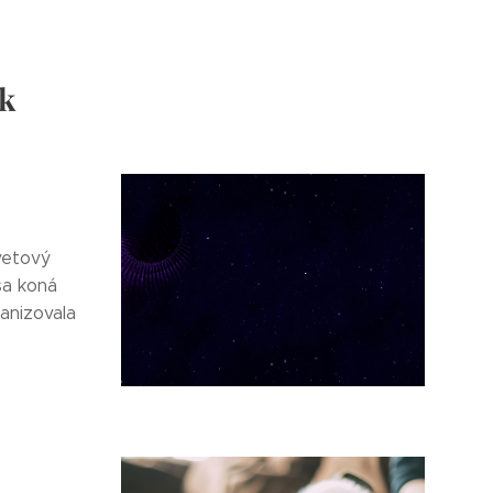
ok
vetový
sa koná
ganizovala