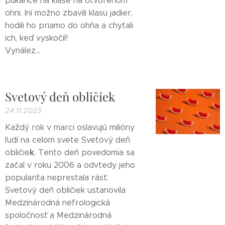
pukance na klase na otvorenom
ohni. Iní možno zbavili klasu jadier,
hodili ho priamo do ohňa a chytali
ich, keď vyskočil!
Vynález...
Svetový deň obličiek
24.11.2023
Každý rok v marci oslavujú milióny
ľudí na celom svete Svetový deň
k
obličie
. Tento deň povedomia sa
začal v roku 2006 a odvtedy jeho
popularita neprestala rásť.
Svetový deň obličiek ustanovila
Medzinárodná nefrologická
spoločnosť a Medzinárodná