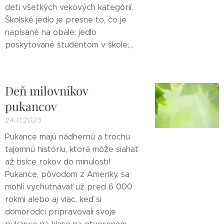
deti všetkých vekových kategórií.
Školské jedlo je presne to, čo je
napísané na obale: jedlo
poskytované študentom v škole;...
Deň milovníkov
pukancov
24.11.2023
Pukance majú nádhernú a trochu
tajomnú históriu, ktorá môže siahať
až tisíce rokov do minulosti!
Pukance, pôvodom z Ameriky, sa
mohli vychutnávať už pred 6 000
rokmi alebo aj viac, keď si
domorodci pripravovali svoje