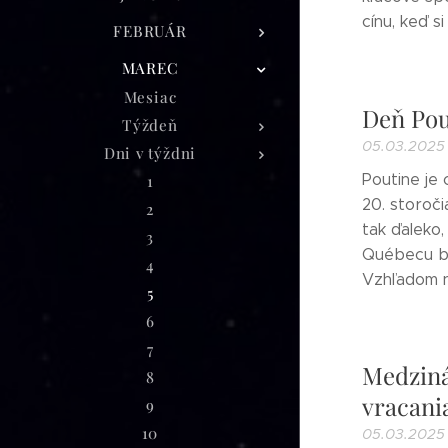
cínu, keď si
FEBRUÁR
MAREC
Mesiac
Deň Pou
Týždeň
05.03.2025
Dni v týždni
Poutine je 
1
20. storoči
2
tak ďaleko
3
Québecu by
4
Vzhľadom na
5
6
7
Medziná
8
vracani
9
10
05.03.2025