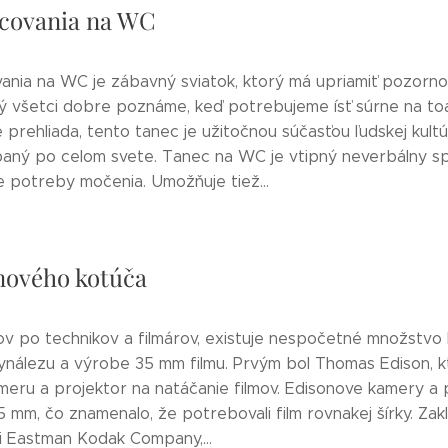
covania na WC
ania na WC je zábavný sviatok, ktorý má upriamiť pozornos
rý všetci dobre poznáme, keď potrebujeme ísť súrne na toa
 prehliada, tento tanec je užitočnou súčasťou ľudskej kultú
paný po celom svete. Tanec na WC je vtipný neverbálny 
e potreby močenia. Umožňuje tiež...
mového kotúča
ov po technikov a filmárov, existuje nespočetné množstvo ľu
 vynálezu a výrobe 35 mm filmu. Prvým bol Thomas Edison, k
ameru a projektor na natáčanie filmov. Edisonove kamery a 
35 mm, čo znamenalo, že potrebovali film rovnakej šírky. Zak
i Eastman Kodak Company,...