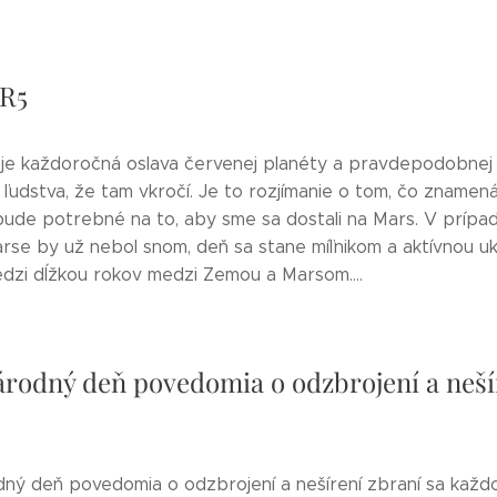
R5
e každoročná oslava červenej planéty a pravdepodobnej
ľudstva, že tam vkročí. Je to rozjímanie o tom, čo znamen
bude potrebné na to, aby sme sa dostali na Mars. V prípad
arse by už nebol snom, deň sa stane míľnikom a aktívnou u
edzi dĺžkou rokov medzi Zemou a Marsom....
rodný deň povedomia o odzbrojení a neší
ný deň povedomia o odzbrojení a nešírení zbraní sa každ