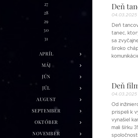
27
Deň tan
28
04.03.2025
29
Deň tancov
30
tanec, kto
31
sa zvyčajne
široko chá
APRÍL
komunikáci
MÁJ
JÚN
Deň fil
JÚL
04.03.2025
AUGUST
Od inžinier
SEPTEMBER
prispeli k
vynašiel k
OKTÓBER
mali šírku 
NOVEMBER
spoločnost