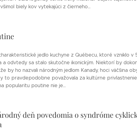
 všimol biely kov vytekajúci z čierneho...
tine
charakteristické jedlo kuchyne z Québecu, ktoré vzniklo v 
a a odvtedy sa stalo skutočne ikonickým. Niektorí by dokon
, že by ho nazvali národným jedlom Kanady, hoci väčšina ob
 to pravdepodobne považovala za kultúrne privlastnenie
 popularitu poutine nie je...
rodný deň povedomia o syndróme cyklic
a