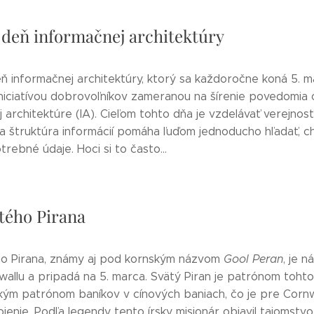
 deň informačnej architektúry
ň informačnej architektúry, ktorý sa každoročne koná 5. ma
iniciatívou dobrovoľníkov zameranou na šírenie povedomia 
 architektúre (IA). Cieľom tohto dňa je vzdelávať verejnosť
a štruktúra informácií pomáha ľuďom jednoducho hľadať, c
trebné údaje. Hoci si to často...
tého Pirana
o Pirana, známy aj pod kornským názvom
Gool Peran
, je 
allu a pripadá na 5. marca. Svätý Piran je patrónom tohto
ým patrónom baníkov v cínových baniach, čo je pre Cornw
jenie. Podľa legendy tento írsky misionár objavil tajomstvo