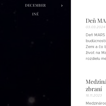
DECEMBER
INÉ
Deň MA
03.03.2024
Deň MAR5 j
budúcnosti 
Zemi a čo 
život na M
rozdielu m
Medziná
zbraní
16.11.2023
Medzinárod