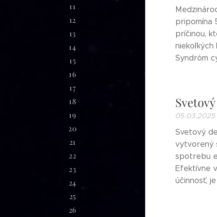
11
Medzinárod
12
pripomína 
13
príčinou, k
niekoľkých 
14
Syndróm cy
15
16
17
Svetový
18
19
05.03.2025
20
Svetový de
21
vytvorený 
22
spotrebu e
Efektívne 
23
účinnosť, j
24
25
26