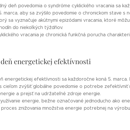
ný deň povedomia o syndróme cyklického vracania sa ka
5. marca, aby sa zvýšilo povedomie o chronickom stave s
torý sa vyznačuje akútnymi epizódami vracania, ktoré môžu
hodín do niekoľkých týždňov.
klického vracania je chronická funkčná porucha charakteriz
 deň energetickej efektívnosti
ň energetickej efektívnosti sa každoročne koná 5. marca. 
s cieľom zvýšiť globálne povedomie o potrebe zefektívniť
nergie a prejsť na udržateľné zdroje energie.
využívanie energie, bežne označované jednoducho ako ene
e proces znižovania množstva energie potrebnej na výrobu.