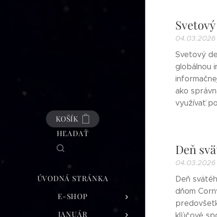
Svetový
04.03.2026
Svetový de
globálnou 
informačnej
ako správn
využívať po
KOŠÍK
HĽADAŤ
Deň svä
04.03.2026
ÚVODNÁ STRÁNKA
Deň svätéh
dňom Cornw
E-SHOP
predovšetk
JANUÁR
kľúčové spo