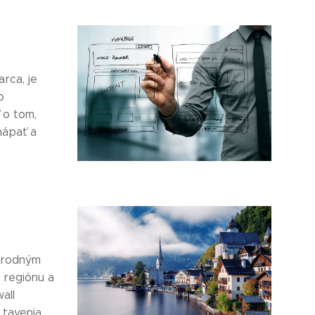
rca, je
o
 o tom,
hápať a
národným
 regiónu a
all
 tavenia