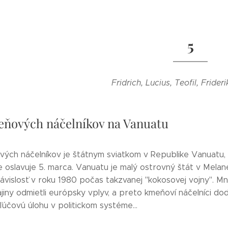
5
Fridrich, Lucius, Teofil, Frider
ňových náčelníkov na Vanuatu
ých náčelníkov je štátnym sviatkom v Republike Vanuatu, 
oslavuje 5. marca. Vanuatu je malý ostrovný štát v Melané
závislosť v roku 1980 počas takzvanej "kokosovej vojny". Mn
jiny odmietli európsky vplyv, a preto kmeňoví náčelníci do
ľúčovú úlohu v politickom systéme...