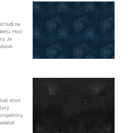
ť ľudí na
letu. Hoci
ry. Je
spôsob
dí, ktorí
torý
projektory
ladateľ