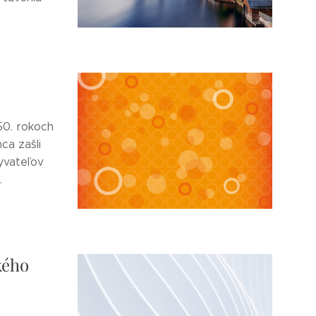
50. rokoch
ca zašli
yvateľov
.
kého