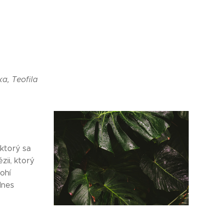
ika, Teofila
ktorý sa
zii, ktorý
ohí
dnes