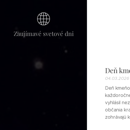
Zaujímavé svetové dni
Deň kme
04.03.2026
Deň kmeňov
každoročne 
vyhlásil ne
občania kra
zohrávajú k