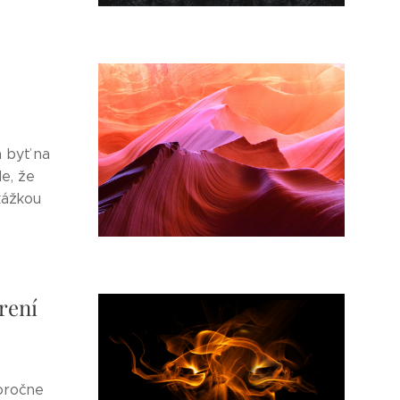
á byť na
e, že
kážkou
rení
oročne