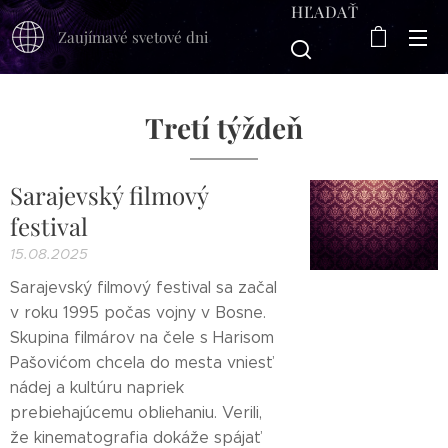
HĽADAŤ
Zaujímavé svetové dni
Tretí týždeň
Sarajevský filmový
festival
15.08.2025
Sarajevský filmový festival sa začal
v roku 1995 počas vojny v Bosne.
Skupina filmárov na čele s Harisom
Pašovićom chcela do mesta vniesť
nádej a kultúru napriek
prebiehajúcemu obliehaniu. Verili,
že kinematografia dokáže spájať