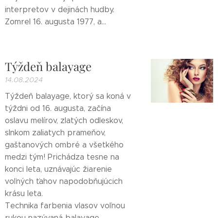
interpretov v dejinách hudby.
Zomrel 16. augusta 1977, a...
Týždeň balayage
14.08.2024
Týždeň balayage, ktorý sa koná v
týždni od 16. augusta, začína
oslavu melírov, zlatých odleskov,
slnkom zaliatych prameňov,
gaštanových ombré a všetkého
medzi tým! Prichádza tesne na
konci leta, uznávajúc žiarenie
voľných ťahov napodobňujúcich
krásu leta.
Technika farbenia vlasov voľnou
rukou nazývaná balayage