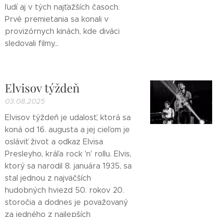
ľudí aj v tých najťažších časoch.
Prvé premietania sa konali v
provizórnych kinách, kde diváci
sledovali filmy...
Elvisov týždeň
03.08.2025
Elvisov týždeň je udalosť, ktorá sa
koná od 16. augusta a jej cieľom je
osláviť život a odkaz Elvisa
Presleyho, kráľa rock 'n' rollu. Elvis,
ktorý sa narodil 8. januára 1935, sa
stal jednou z najväčších
hudobných hviezd 50. rokov 20.
storočia a dodnes je považovaný
za jedného z najlepších