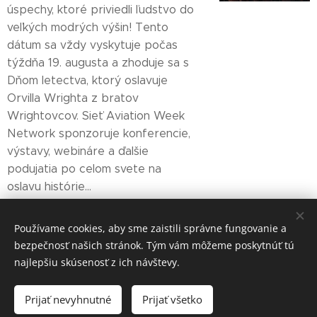
úspechy, ktoré priviedli ľudstvo do
veľkých modrých výšin! Tento
dátum sa vždy vyskytuje počas
týždňa 19. augusta a zhoduje sa s
Dňom letectva, ktorý oslavuje
Orvilla Wrighta z bratov
Wrightovcov. Sieť Aviation Week
Network sponzoruje konferencie,
výstavy, webináre a ďalšie
podujatia po celom svete na
oslavu histórie...
Používame cookies, aby sme zaistili správne fungovanie a
bezpečnosť našich stránok. Tým vám môžeme poskytnúť tú
najlepšiu skúsenosť z ich návštevy.
Rabekka Art s.r.o.
Prijať nevyhnutné
Prijať všetko
Vytvorené službou
Webnode
Cookies