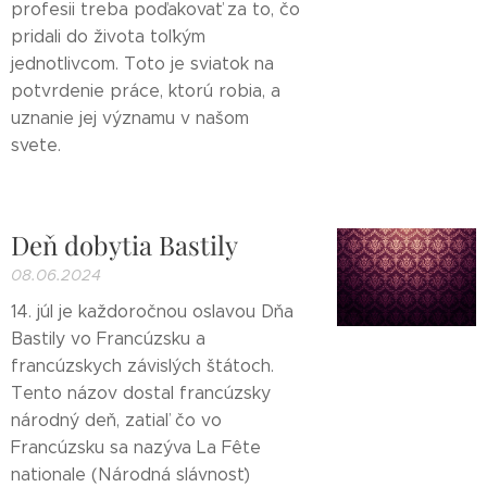
profesii treba poďakovať za to, čo
pridali do života toľkým
jednotlivcom. Toto je sviatok na
potvrdenie práce, ktorú robia, a
uznanie jej významu v našom
svete.
Deň dobytia Bastily
08.06.2024
14. júl je každoročnou oslavou Dňa
Bastily vo Francúzsku a
francúzskych závislých štátoch.
Tento názov dostal francúzsky
národný deň, zatiaľ čo vo
Francúzsku sa nazýva La Fête
nationale (Národná slávnosť)