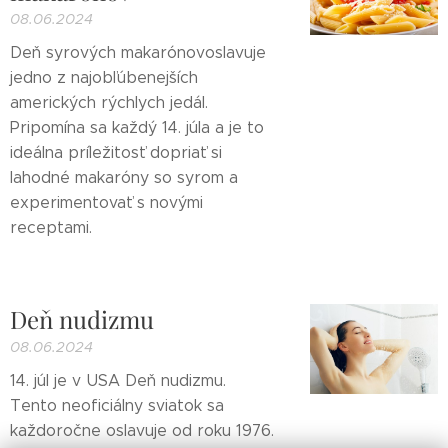
08.06.2024
Deň syrových makarónovoslavuje
jedno z najobľúbenejších
amerických rýchlych jedál.
Pripomína sa každý 14. júla a je to
ideálna príležitosť dopriať si
lahodné makaróny so syrom a
experimentovať s novými
receptami.
Deň nudizmu
08.06.2024
14. júl je v USA Deň nudizmu.
Tento neoficiálny sviatok sa
každoročne oslavuje od roku 1976.