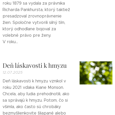
roku 1879 sa vydala za právnika
Richarda Pankhursta, ktorý taktiež
presadzoval zrovnoprávnenie
žien. Spoločne vytvorili silný tím,
ktorý odhodlane bojoval za
volebné právo pre ženy.
V roku...
Deň láskavosti k hmyzu
12.07.2025
Deň láskavosti k hmyzu vznikol v
roku 2021 vďaka Kiane Monson.
Chcela, aby ľudia prehodnotili, ako
sa správajú k hmyzu. Potom, čo si
všimla, ako často sú chrobáky
bezmyšlienkovite šliapané alebo