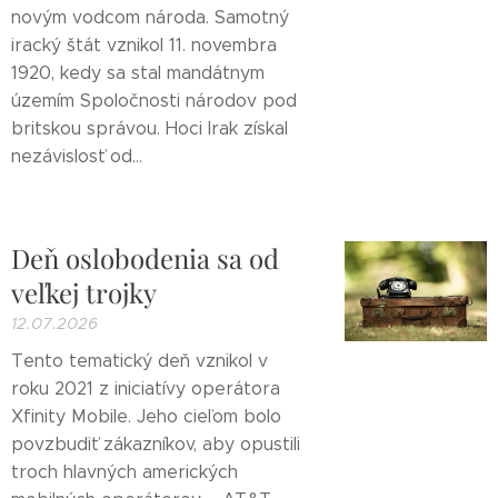
novým vodcom národa. Samotný
iracký štát vznikol 11. novembra
1920, kedy sa stal mandátnym
územím Spoločnosti národov pod
britskou správou. Hoci Irak získal
nezávislosť od...
Deň oslobodenia sa od
veľkej trojky
12.07.2026
Tento tematický deň vznikol v
roku 2021 z iniciatívy operátora
Xfinity Mobile. Jeho cieľom bolo
povzbudiť zákazníkov, aby opustili
troch hlavných amerických