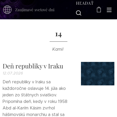
HĽADAŤ
Zaujímavé svetové dni
14
Kamil
Deň republiky v Iraku
12.07.2026
Deň republiky v Iraku sa
každoročne oslavuje 14. júla ako
jeden zo štátnych sviatkov.
Pripomína deň, kedy v roku 1958
Abd al-Karím Kásim zvrhol
hášimovskú monarchiu a stal sa