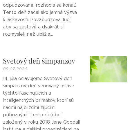
odpudzované, rozhodla sa konať.
Tento deň začal ako jemná výzva
k láskavosti. Povzbudzoval ľudí,
aby sa zastavili a dvakrát si
rozmysleli, než ublížia...
Svetový deň šimpanzov
09.07.2024
14. júla oslavujeme Svetový deň
šimpanzov, deň venovaný oslave
týchto fascinujúcich a
inteligentných primátov, ktorí sú
našimi najbližšími žijúcimi
príbuznými. Tento deň bol
založený v roku 2018 Jane Goodall
Institute a ďalšími organizáciami na