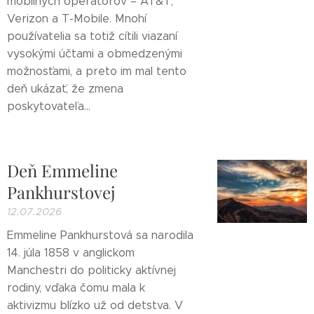
mobilných operátorov – AT&T,
Verizon a T-Mobile. Mnohí
používatelia sa totiž cítili viazaní
vysokými účtami a obmedzenými
možnosťami, a preto im mal tento
deň ukázať, že zmena
poskytovateľa...
Deň Emmeline
Pankhurstovej
12.07.2026
Emmeline Pankhurstová sa narodila
14. júla 1858 v anglickom
Manchestri do politicky aktívnej
rodiny, vďaka čomu mala k
aktivizmu blízko už od detstva. V