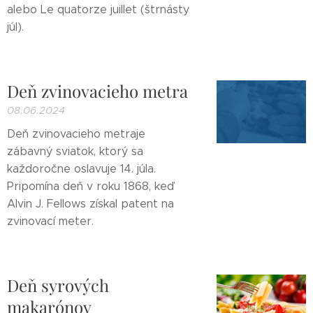
alebo Le quatorze juillet (štrnásty
júl).
Deň zvinovacieho metra
08.06.2024
Deň zvinovacieho metraje
zábavný sviatok, ktorý sa
každoročne oslavuje 14. júla.
Pripomína deň v roku 1868, keď
Alvin J. Fellows získal patent na
zvinovací meter.
Deň syrových
makarónov