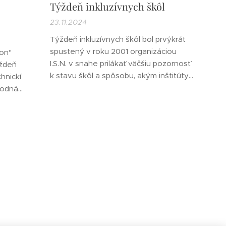
Týždeň inkluzívnych škôl
23.11.2024
Týždeň inkluzívnych škôl bol prvýkrát
spustený v roku 2001 organizáciou
ion"
I.S.N. v snahe prilákať väčšiu pozornosť
ýždeň
k stavu škôl a spôsobu, akým inštitúty
hnickí
vzdelávajú deti a pracujú na tom, aby
árodná
ich učebné prostredie bolo priaznivé
li, aby
pre učenie a rast. Za dve desaťročia, čo
vali.
program existuje, sa rozšíril a zahŕňa
 bol
oveľa širší záber. Týždeň inkluzívnych
 Grace
škôl...
ecembra