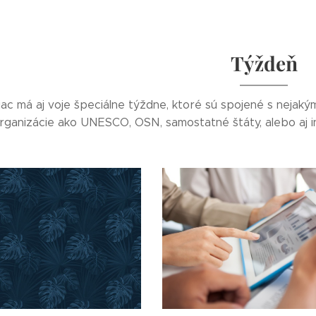
Týždeň
c má aj voje špeciálne týždne, ktoré sú spojené s nejakým
organizácie ako UNESCO, OSN, samostatné štáty, alebo aj i