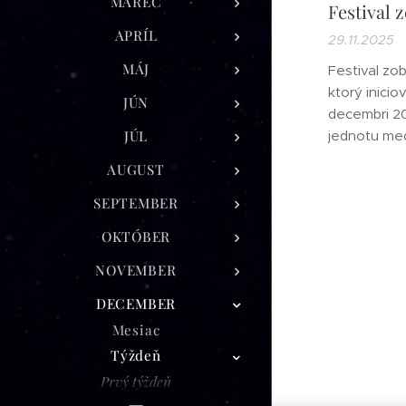
MAREC
Festival 
APRÍL
29.11.2025
MÁJ
Festival zob
ktorý inicio
JÚN
decembri 200
JÚL
jednotu me
štátu a zár
AUGUST
kultúru Nag
hlavné mies
SEPTEMBER
dedina kult
OKTÓBER
ktorá sa n
mesta Kohi
NOVEMBER
...
DECEMBER
Mesiac
Týždeň
Prvý týždeň
Druhý týždeň