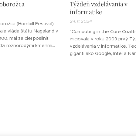
zoborožca
Týždeň vzdelávania v
informatike
24.11.2024
orožca (Hornbill Festival),
vala vláda štátu Nagaland v
"Computing in the Core Coalit
0, mal za cieľ posilniť
iniciovala v roku 2009 prvý T
dzi rôznorodými kmeňmi
vzdelávania v informatike. Tec
oveň propagovať bohatú
giganti ako Google, Intel a N
alandu širšiemu publiku. Ako
nadácia pre vedu (NSF) sa spoji
to konania bola zvolená
tento špeciálny týždeň financo
úrneho dedičstva Kisama,
Týždeň na začiatku decembra
achádza neďaleko hlavného
vybraný na počesť narodenín
ma.
Hopperovej. Narodila sa 9. d
1906 a je známa ako...