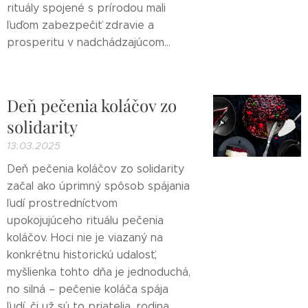
rituály spojené s prírodou mali
ľuďom zabezpečiť zdravie a
prosperitu v nadchádzajúcom...
Deň pečenia koláčov zo
solidarity
13.03.2025
Deň pečenia koláčov zo solidarity
začal ako úprimný spôsob spájania
ľudí prostredníctvom
upokojujúceho rituálu pečenia
koláčov. Hoci nie je viazaný na
konkrétnu historickú udalosť,
myšlienka tohto dňa je jednoduchá,
no silná – pečenie koláča spája
ľudí, či už sú to priatelia, rodina