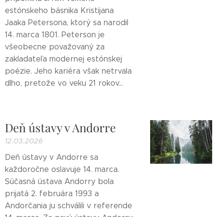
estónskeho básnika Kristijana
Jaaka Petersona, ktorý sa narodil
14. marca 1801. Peterson je
všeobecne považovaný za
zakladateľa modernej estónskej
poézie. Jeho kariéra však netrvala
dlho, pretože vo veku 21 rokov...
Deň ústavy v Andorre
12.03.2026
Deň ústavy v Andorre sa
každoročne oslavuje 14. marca.
Súčasná ústava Andorry bola
prijatá 2. februára 1993 a
Andorčania ju schválili v referende