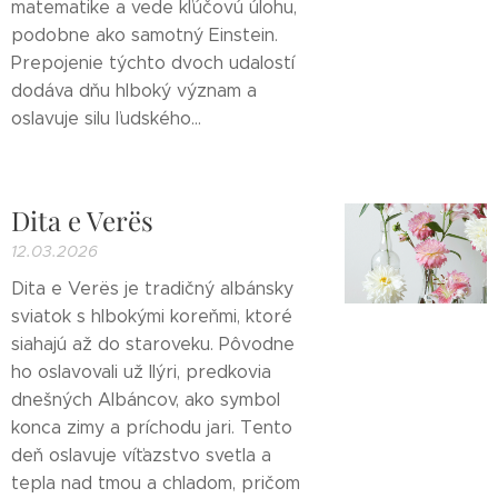
matematike a vede kľúčovú úlohu,
podobne ako samotný Einstein.
Prepojenie týchto dvoch udalostí
dodáva dňu hlboký význam a
oslavuje silu ľudského...
Dita e Verës
12.03.2026
Dita e Verës je tradičný albánsky
sviatok s hlbokými koreňmi, ktoré
siahajú až do staroveku. Pôvodne
ho oslavovali už Ilýri, predkovia
dnešných Albáncov, ako symbol
konca zimy a príchodu jari. Tento
deň oslavuje víťazstvo svetla a
tepla nad tmou a chladom, pričom