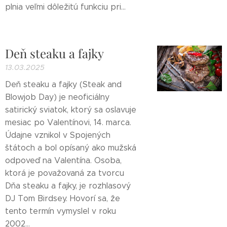
plnia veľmi dôležitú funkciu pri...
Deň steaku a fajky
13.03.2025
Deň steaku a fajky (Steak and
Blowjob Day) je neoficiálny
satirický sviatok, ktorý sa oslavuje
mesiac po Valentínovi, 14. marca.
Údajne vznikol v Spojených
štátoch a bol opísaný ako mužská
odpoveď na Valentína. Osoba,
ktorá je považovaná za tvorcu
Dňa steaku a fajky, je rozhlasový
DJ Tom Birdsey. Hovorí sa, že
tento termín vymyslel v roku
2002...