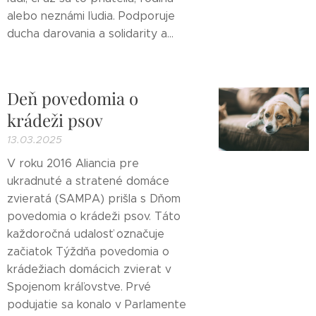
alebo neznámi ľudia. Podporuje
ducha darovania a solidarity a...
Deň povedomia o
krádeži psov
13.03.2025
V roku 2016 Aliancia pre
ukradnuté a stratené domáce
zvieratá (SAMPA) prišla s Dňom
povedomia o krádeži psov. Táto
každoročná udalosť označuje
začiatok Týždňa povedomia o
krádežiach domácich zvierat v
Spojenom kráľovstve. Prvé
podujatie sa konalo v Parlamente