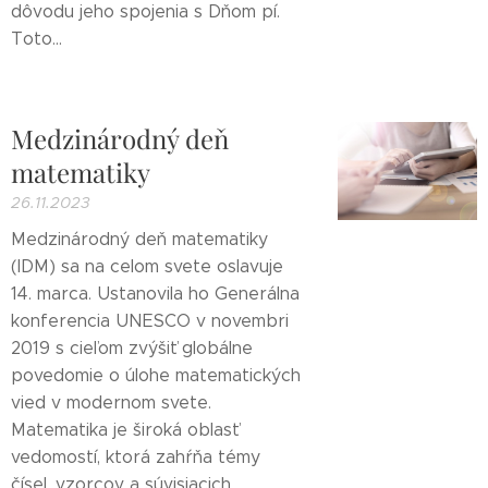
dôvodu jeho spojenia s Dňom pí.
Toto...
Medzinárodný deň
matematiky
26.11.2023
Medzinárodný deň matematiky
(IDM) sa na celom svete oslavuje
14. marca. Ustanovila ho Generálna
konferencia UNESCO v novembri
2019 s cieľom zvýšiť globálne
povedomie o úlohe matematických
vied v modernom svete.
Matematika je široká oblasť
vedomostí, ktorá zahŕňa témy
čísel, vzorcov a súvisiacich