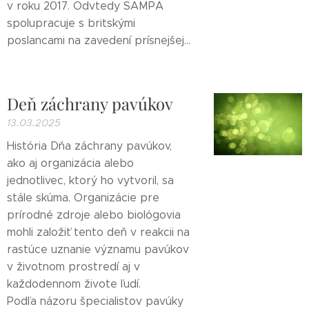
v roku 2017. Odvtedy SAMPA
spolupracuje s britskými
poslancami na zavedení prísnejšej...
Deň záchrany pavúkov
13.03.2025
História Dňa záchrany pavúkov,
ako aj organizácia alebo
jednotlivec, ktorý ho vytvoril, sa
stále skúma. Organizácie pre
prírodné zdroje alebo biológovia
mohli založiť tento deň v reakcii na
rastúce uznanie významu pavúkov
v životnom prostredí aj v
každodennom živote ľudí.
Podľa názoru špecialistov pavúky