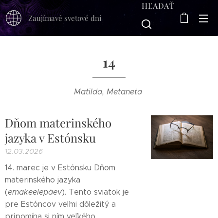
HĽADAŤ
Zaujímavé svetové dni
14
Matilda, Metaneta
Dňom materinského
jazyka v Estónsku
12.03.2026
14. marec je v Estónsku Dňom
materinského jazyka
(
emakeelepäev
). Tento sviatok je
pre Estóncov veľmi dôležitý a
pripomína si ním veľkého