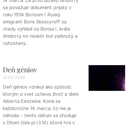
14. marca. Za prvú ústavu Andorry
sa považuje dokument prijatý v
roku 1934 Borisom I. Ruský
emigrant Boris Skossyreff sa
vtedy vyhlásil za Borisa I., kráľa
Andorry, no neskôr bol zatknutý a
vyhostený....
Deň géniov
12.03.2026
Deň géniov vznikol ako spôsob,
ktorým si svet uctieva život a dielo
Alberta Einsteina. Koná sa
každoročne 14. marca, čo nie je
náhoda – tento dátum sa zhoduje
s Dňom čísla pí (3,14), ktoré hrá v