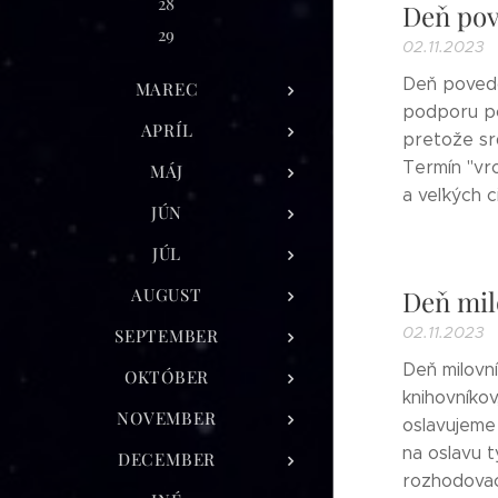
28
Deň pov
29
02.11.2023
Deň povedo
MAREC
podporu po
APRÍL
pretože sr
Termín "vr
MÁJ
a veľkých ci
JÚN
JÚL
AUGUST
Deň mil
02.11.2023
SEPTEMBER
Deň milovní
OKTÓBER
knihovníkov
NOVEMBER
oslavujeme 
na oslavu t
DECEMBER
rozhodovac