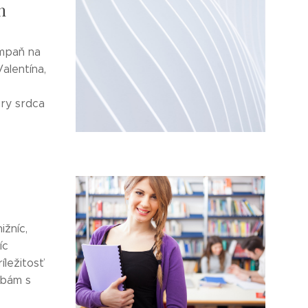
h
mpaň na
alentína,
úry srdca
ižníc,
íc
íležitosť
obám s