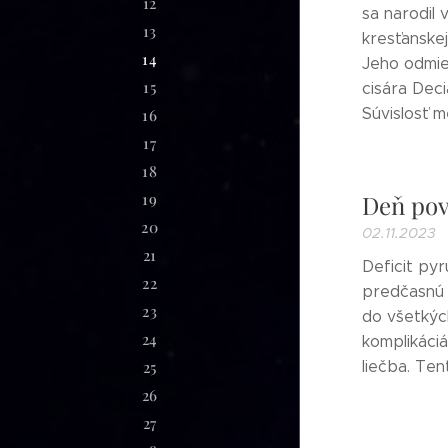
12
sa narodil 
13
kresťanskej
14
Jeho odmiet
15
cisára Deci
Súvislosť me
16
17
18
Deň pov
19
20
02.11.2023
21
Deficit py
22
predčasnú 
23
do všetkýc
24
komplikáciá
liečba. Ten
25
26
27