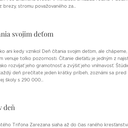
 brezy, stromu považovaného za...
ania svojim deťom
ko ani kedy vznikol Deň čítania svojim deťom, ale chápeme
m venuje toľko pozornosti. Čítanie dieťaťu je jedným z najis
ko rozvíjať jeho gramotnosť a zvýšiť jeho vnímavosť. Štúdie z
 každý deň prečítate jeden krátky príbeh, zoznámi sa pre
j školy s 290 000...
v deň
ätého Trifona Zarezana siaha až do čias raného kresťanstva