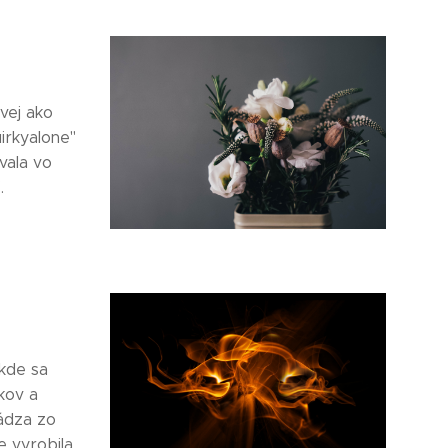
vej ako
irkyalone"
vala vo
.
 kde sa
kov a
ádza zo
e vyrobila