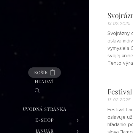
Svojráz
13.02.2025
Svojrázny 
oslava indi
vymyslela 
svojej kni
Tento výraz 
KOŠÍK
HĽADAŤ
Festiva
13.02.2025
ÚVODNÁ STRÁNKA
Festival L
oslavuje už
E-SHOP
hľadanie p
JANUÁR
slova "lamp