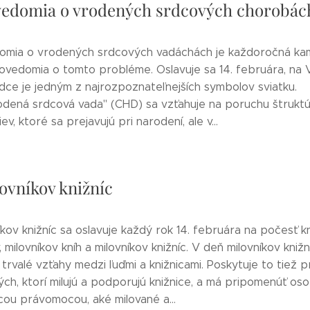
edomia o vrodených srdcových chorobác
mia o vrodených srdcových vadáchách je každoročná ka
vedomia o tomto probléme. Oslavuje sa 14. februára, na V
dce je jedným z najrozpoznateľnejších symbolov sviatku.
odená srdcová vada" (CHD) sa vzťahuje na poruchu štrukt
ev, ktoré sa prejavujú pri narodení, ale v...
ovníkov knižníc
kov knižníc sa oslavuje každý rok 14. februára na počesť kn
, milovníkov kníh a milovníkov knižníc. V deň milovníkov knižn
trvalé vzťahy medzi ľuďmi a knižnicami. Poskytuje to tiež pr
ých, ktorí milujú a podporujú knižnice, a má pripomenúť os
ou právomocou, aké milované a...