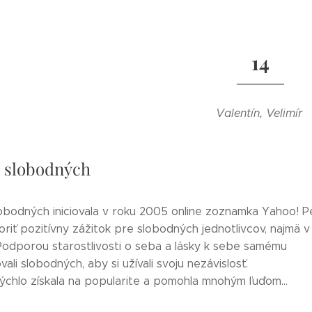
14
Valentín, Velimír
 slobodných
obodných iniciovala v roku 2005 online zoznamka Yahoo! Pe
oriť pozitívny zážitok pre slobodných jednotlivcov, najmä v 
 Podporou starostlivosti o seba a lásky k sebe samému
li slobodných, aby si užívali svoju nezávislosť.
ýchlo získala na popularite a pomohla mnohým ľuďom...