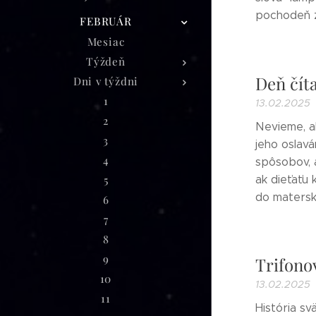
pochodeň z
FEBRUÁR
Mesiac
Týždeň
Deň čít
Dni v týždni
1
13.02.2025
2
Nevieme, a
3
jeho oslavá
4
spôsobov, a
ak dieťaťu
5
do materske
6
7
8
9
Trifono
10
13.02.2025
11
História sv