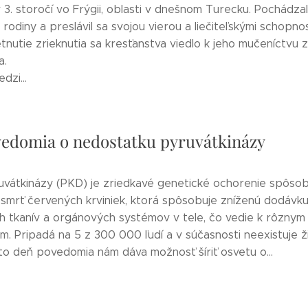
v 3. storočí vo Frýgii, oblasti v dnešnom Turecku. Pochádzal
 rodiny a preslávil sa svojou vierou a liečiteľskými schopno
nutie zrieknutia sa kresťanstva viedlo k jeho mučeníctvu z
a.
dzi...
edomia o nedostatku pyruvátkinázy
ruvátkinázy (PKD) je zriedkavé genetické ochorenie spôso
smrť červených krviniek, ktorá spôsobuje zníženú dodávku 
h tkanív a orgánových systémov v tele, čo vedie k rôznym
m. Pripadá na 5 z 300 000 ľudí a v súčasnosti neexistuje 
to deň povedomia nám dáva možnosť šíriť osvetu o...