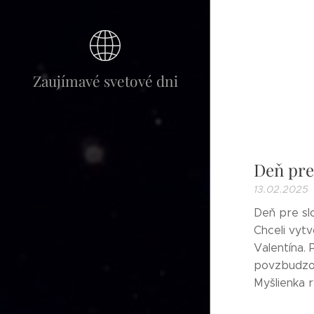
Zaujímavé svetové dni
Deň pre
13.02.2025
Deň pre sl
Chceli vytv
Valentína.
povzbudzova
Myšlienka r