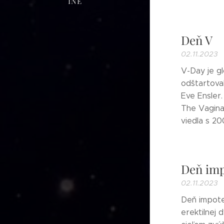
INÉ
Deň V
02.11.2023
V-Day je g
odštartoval
Eve Ensler
The Vagina
viedla s 20
Deň imp
02.11.2023
Deň impote
erektilnej 