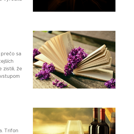
, prečo sa
tejších
istili, že
d vstupom
. Trifon