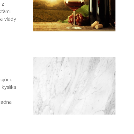
 z
sťami.
a vlády
bujúce
kyslíka
žiadna