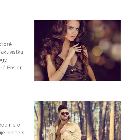
ktoré
aktivistka
gy.
ré Ensler
vedomie o
je nielen s