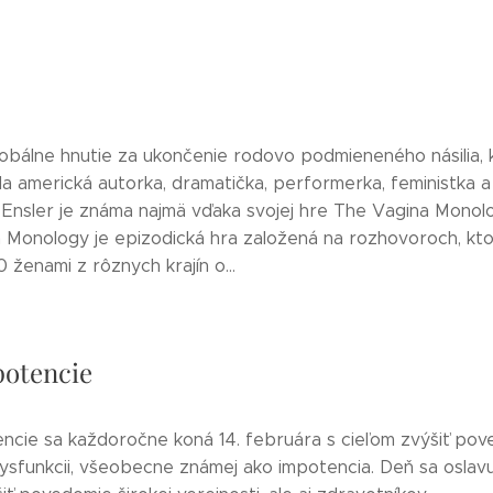
lobálne hnutie za ukončenie rodovo podmieneného násilia, 
a americká autorka, dramatička, performerka, feministka a 
. Ensler je známa najmä vďaka svojej hre The Vagina Monolo
 Monology je epizodická hra založená na rozhovoroch, kto
0 ženami z rôznych krajín o...
otencie
ncie sa každoročne koná 14. februára s cieľom zvýšiť po
dysfunkcii, všeobecne známej ako impotencia. Deň sa oslavu