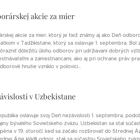
orárskej akcie za mier
skej akcie za mier, ktorý je tiež známy aj ako Deň odboro
atkom v Tadžikistane, ktorý sa oslavuje 1. septembra. Bol
dôrazniť dôležitú úlohu odborov pri udržiavaní dobrých vzť
stnávateľmi a zamestnancami, ako aj pri ochrane práv pra
orové hnutie vzniklo v polovici...
ávislosti v Uzbekistane
publika oslavuje svoj Deň nezávislosti 1. septembra, pod
ajiny bývalého Sovietskeho zväzu. Uzbekistan sa stal súčas
éria v 19. storočí, keď sa začalo rozširovať do Strednej Áz
dnej Ázie kládli odpor, stali sa súčasťou Sovietskeho zväz