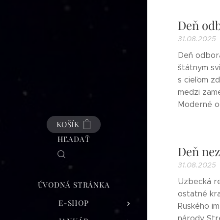
Deň odb
31.08.2025
Deň odborár
štátnym svi
s cieľom z
medzi zame
Moderné odb
KOŠÍK
HĽADAŤ
Deň nez
31.08.2025
Uzbecká re
ÚVODNÁ STRÁNKA
ostatné kr
E-SHOP
Ruského imp
národy Stre