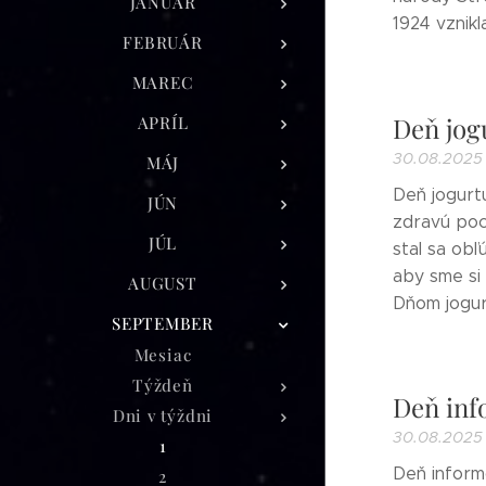
JANUÁR
1924 vznikl
FEBRUÁR
MAREC
Deň jog
APRÍL
30.08.2025
MÁJ
Deň jogurtu
JÚN
zdravú poch
JÚL
stal sa ob
aby sme si 
AUGUST
Dňom jogurt
SEPTEMBER
Mesiac
Týždeň
Deň inf
Dni v týždni
30.08.2025
1
Deň informo
2