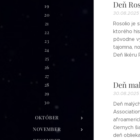
Deň Ros
19
30.08.2025
20
21
Rosolio je 
ktorého his
22
pôvodne vyr
23
tajomna, no
24
Deň likéru 
25
26
27
Deň mal
28
29
30.08.2025
30
Deň malých 
Association
OKTÓBER
afroameric
čiernych ši
NOVEMBER
deň obliekaj