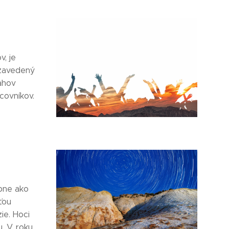
v, je
 zavedený
ahov
covníkov.
obne ako
ťou
ie. Hoci
u. V roku