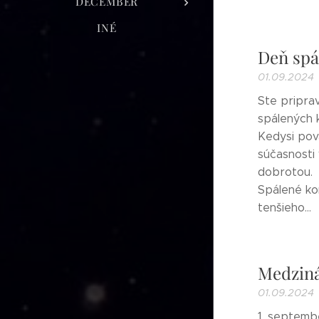
DECEMBER
INÉ
Deň spá
01.09.2024
Ste pripra
spálených 
Kedysi pov
súčasnosti
dobrotou.
Spálené ko
tenšieho...
Medziná
01.09.2024
1. septemb