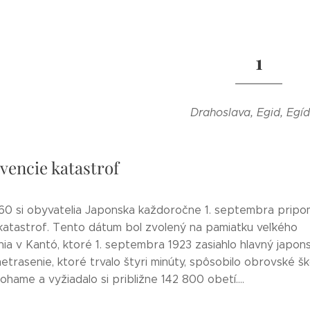
1
Drahoslava, Egid, Egí
vencie katastrof
60 si obyvatelia Japonska každoročne 1. septembra pripo
katastrof. Tento dátum bol zvolený na pamiatku veľkého
ia v Kantó, ktoré 1. septembra 1923 zasiahlo hlavný japon
trasenie, ktoré trvalo štyri minúty, spôsobilo obrovské š
ohame a vyžiadalo si približne 142 800 obetí....