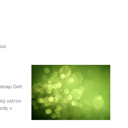
dius
mínajú Deň
ský ostrov
kody v