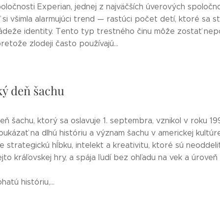
spoločnosti Experian, jednej z najväčších úverových spoločno
si všimla alarmujúci trend — rastúci počet detí, ktoré sa s
ádeže identity. Tento typ trestného činu môže zostať ne
pretože zlodeji často používajú...
ý deň šachu
ň šachu, ktorý sa oslavuje 1. septembra, vznikol v roku 19
oukázať na dlhú históriu a význam šachu v americkej kultúr
e strategickú hĺbku, intelekt a kreativitu, ktoré sú neoddel
jto kráľovskej hry, a spája ľudí bez ohľadu na vek a úroveň 
atú históriu,...