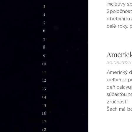
iniciatívy 
3
Spoločnosť 
4
obeťami kr
5
celé roky, 
6
7
8
Americk
9
30.08.2025
10
11
Americký de
cieľom je p
12
deň oslavuj
13
súčasťou te
14
zručností.
15
Šach má boh
16
17
18