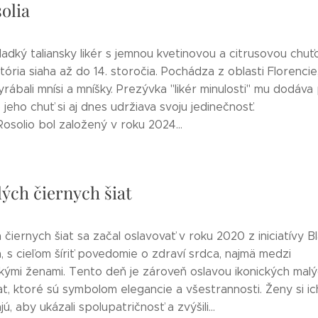
olia
sladký taliansky likér s jemnou kvetinovou a citrusovou chuť
tória siaha až do 14. storočia. Pochádza z oblasti Florencie
ábali mnísi a mníšky. Prezývka "likér minulosti" mu dodáva
 jeho chuť si aj dnes udržiava svoju jedinečnosť.
Rosolio bol založený v roku 2024...
ých čiernych šiat
čiernych šiat sa začal oslavovať v roku 2020 z iniciatívy B
, s cieľom šíriť povedomie o zdraví srdca, najmä medzi
kými ženami. Tento deň je zároveň oslavou ikonických mal
at, ktoré sú symbolom elegancie a všestrannosti. Ženy si ic
ú, aby ukázali spolupatričnosť a zvýšili...