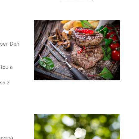
mber Deň
uťou a
sa z
novaná