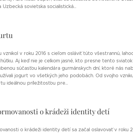
a Uzbecká sovietska socialistická...
urtu
 vznikol v roku 2016 s cieľom osláviť túto všestrannú, laho
úťku. Aj keď nie je celkom jasné, kto presne tento sviatok z
ľúbenou súčasťou kalendára gurmánskych dní, ktoré nás nab
užívali jogurt vo všetkých jeho podobách. Od svojho vzniku
u ideálnou príležitosťou pre...
ormovanosti o krádeži identity detí
vanosti o krádeži identity detí sa začal oslavovať v roku 