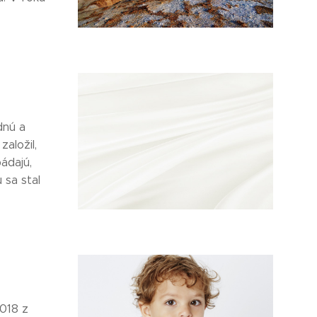
dnú a
aložil,
ádajú,
 sa stal
2018 z