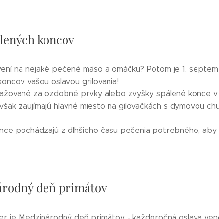
lených koncov
vení na nejaké pečené mäso a omáčku? Potom je 1. septe
koncov vašou oslavou grilovania!
ažované za ozdobné prvky alebo zvyšky, spálené konce v
 však zaujímajú hlavné miesto na gilovačkách s dymovou ch
nce pochádzajú z dlhšieho času pečenia potrebného, aby 
rodný deň primátov
er je Medzinárodný deň primátov - každoročná oslava ve