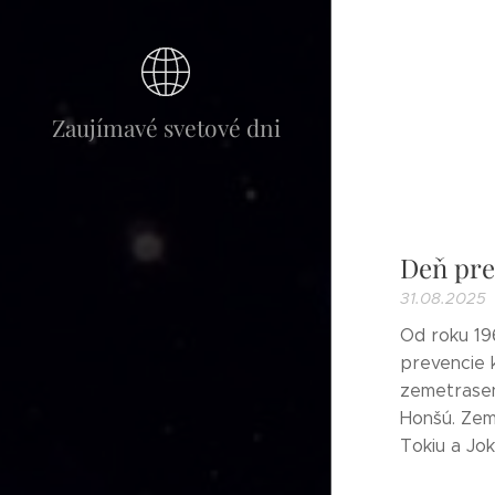
Zaujímavé svetové dni
Deň pre
31.08.2025
Od roku 19
prevencie 
zemetrasen
Honšú. Zeme
Tokiu a Jok