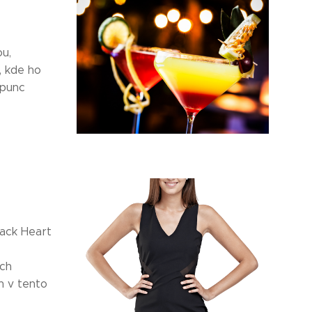
ou,
, kde ho
 punc
lack Heart
ých
h v tento