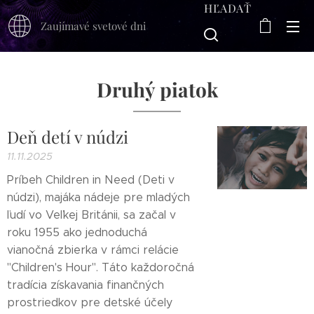
HĽADAŤ
Zaujímavé svetové dni
Druhý piatok
Deň detí v núdzi
11.11.2025
Príbeh Children in Need (Deti v
núdzi), majáka nádeje pre mladých
ľudí vo Veľkej Británii, sa začal v
roku 1955 ako jednoduchá
vianočná zbierka v rámci relácie
"Children's Hour". Táto každoročná
tradícia získavania finančných
prostriedkov pre detské účely