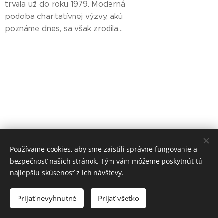
trvala už do roku 1979. Moderná
podoba charitatívnej výzvy, akú
poznáme dnes, sa však zrodila...
Používame cookies, aby sme zaistili správne fungovanie a
bezpečnosť našich stránok. Tým vám môžeme poskytnúť tú
najlepšiu skúsenosť z ich návštevy.
Rabekka Art s.r.o.
Prijať nevyhnutné
Prijať všetko
Vytvorené službou
Webnode
Cookies