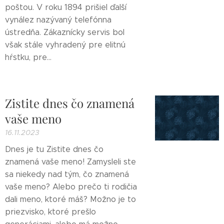
poštou. V roku 1894 prišiel ďalší
vynález nazývaný telefónna
ústredňa. Zákaznícky servis bol
však stále vyhradený pre elitnú
hŕstku, pre...
Zistite dnes čo znamená
vaše meno
16.11.2023
Dnes je tu Zistite dnes čo
znamená vaše meno! Zamysleli ste
sa niekedy nad tým, čo znamená
vaše meno? Alebo prečo ti rodičia
dali meno, ktoré máš? Možno je to
priezvisko, ktoré prešlo