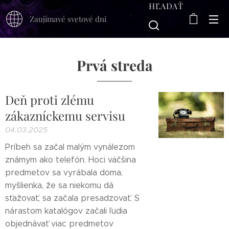
HĽADAŤ
Zaujímavé svetové dni
Prvá streda
Deň proti zlému
zákazníckemu servisu
04.03.2025
Príbeh sa začal malým vynálezom
známym ako telefón. Hoci väčšina
predmetov sa vyrábala doma,
myšlienka, že sa niekomu dá
sťažovať, sa začala presadzovať. S
nárastom katalógov začali ľudia
objednávať viac predmetov