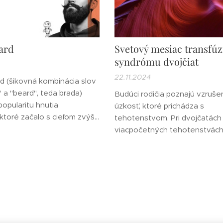
ard
Svetový mesiac transfú
syndrómu dvojčiat
22.11.2024
 (šikovná kombinácia slov
a "beard", teda brada)
Budúci rodičia poznajú vzruše
popularitu hnutia
úzkosť, ktoré prichádza s
toré začalo s cieľom zvýšiť
tehotenstvom. Pri dvojčatách 
 rakovine prostaty.
viacpočetných tehotenstvách
 povzbudzuje mužov, aby
vzrušenie zdvojnásobuje. Zvyš
lého decembra nechali
rizikové faktory, a preto Svet
tovali fúzy a bradu.
mesiac povedomia o transfú
Decembeard začal približne
syndróme dvojčiat (TTTS) slúž
 kedy ho založila...
poskytovanie informácií rodi
očakávajúcim dvojčatá a ich l