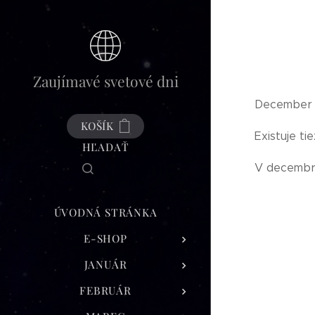
Zaujímavé svetové dni
December j
KOŠÍK
Existuje ti
HĽADAŤ
V decembri
ÚVODNÁ STRÁNKA
E-SHOP
JANUÁR
FEBRUÁR