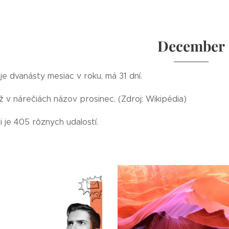
December
e dvanásty mesiac v roku, má 31 dní.
ež v nárečiách názov prosinec. (Zdroj: Wikipédia)
 je 405 rôznych udalostí.