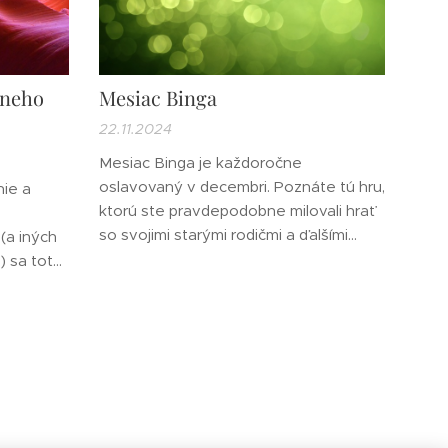
zneho
Mesiac Binga
22.11.2024
Mesiac Binga je každoročne
oslavovaný v decembri. Poznáte tú hru,
nie a
ktorú ste pravdepodobne milovali hrať
so svojimi starými rodičmi a ďalšími
(a iných
členmi rodiny, keď ste vyrastali? No,
) sa toto
teraz je tu jeho mesiac jeho narodenín!
ujú sa aj
Hrajte Bingo s priateľmi a rodinou na
ový
vianočných večierkoch, aby ste
znom
všetkých zapojili do hry, ktorá vás vráti
i na
do vašich detských...
čom
ekárom.