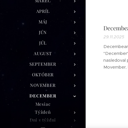
MAREC
APRÍL
MÁJ
Decembe
JÚN
29.11.2025
JÚL
Decembeard
AUGUST
"December" 
nasledoval 
SEPTEMBER
Movember, k
povedomie o
OKTÓBER
Decembeard
NOVEMBER
si počas ce
narásť a pes
DECEMBER
Zdá sa, že 
Mesiac
v roku 2012,
Týždeň
Dni v týždni