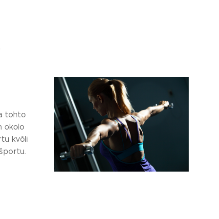
a
a tohto
h okolo
tu kvôli
športu.