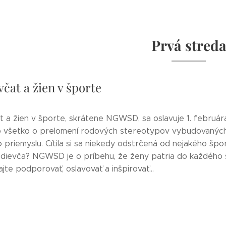
Prvá stred
čat a žien v športe
t a žien v športe, skrátene NGWSD, sa oslavuje 1. február
to všetko o prelomení rodových stereotypov vybudovanýc
priemyslu. Cítila si sa niekedy odstrčená od nejakého špor
i dievča? NGWSD je o príbehu, že ženy patria do každého 
te podporovať, oslavovať a inšpirovať...