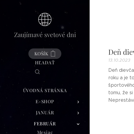
Zaujímavé svetové dni
Deň diev
KOŠÍK
13.10.2023
HĽADAŤ
Deň dievča
roku a je 
športového 
ÚVODNÁ STRÁNKA
tomu, že s
Neprestávaj
E-SHOP
JANUÁR
FEBRUÁR
Mesiac