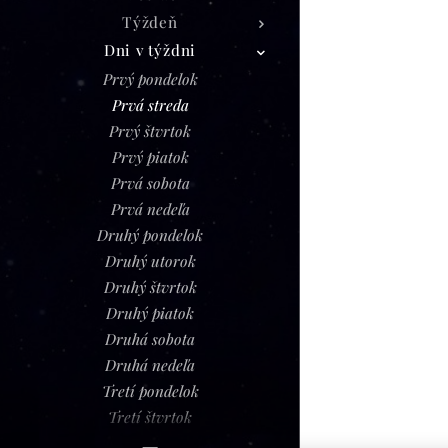
Týždeň
Dni v týždni
Prvý pondelok
Prvá streda
Prvý štvrtok
Prvý piatok
Prvá sobota
Prvá nedeľa
Druhý pondelok
Druhý utorok
Druhý štvrtok
Druhý piatok
Druhá sobota
Druhá nedeľa
Tretí pondelok
Tretí štvrtok
Tretí piatok