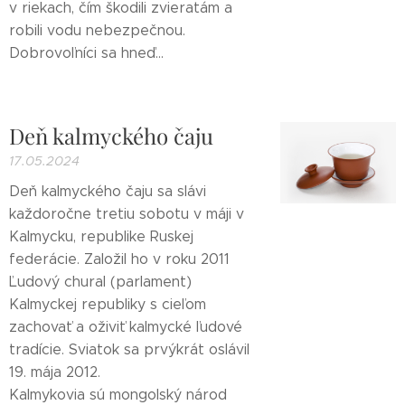
v riekach, čím škodili zvieratám a
robili vodu nebezpečnou.
Dobrovoľníci sa hneď...
Deň kalmyckého čaju
17.05.2024
Deň kalmyckého čaju sa slávi
každoročne tretiu sobotu v máji v
Kalmycku, republike Ruskej
federácie. Založil ho v roku 2011
Ľudový chural (parlament)
Kalmyckej republiky s cieľom
zachovať a oživiť kalmycké ľudové
tradície. Sviatok sa prvýkrát oslávil
19. mája 2012.
Kalmykovia sú mongolský národ