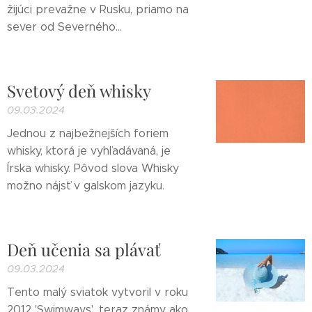
žijúci prevažne v Rusku, priamo na
sever od Severného...
Svetový deň whisky
09.03.2024
Jednou z najbežnejších foriem
whisky, ktorá je vyhľadávaná, je
Írska whisky. Pôvod slova Whisky
možno nájsť v galskom jazyku.
Deň učenia sa plávať
09.03.2024
Tento malý sviatok vytvoril v roku
2012 'Swimways', teraz známy ako