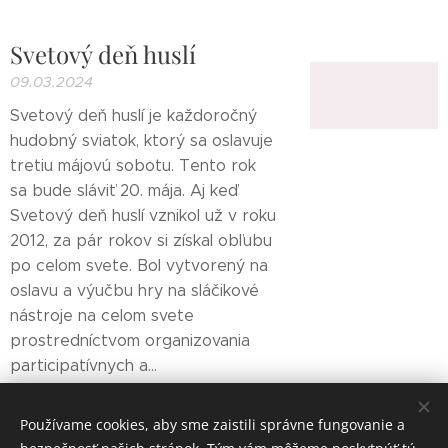
Svetový deň huslí
09.03.2024
Svetový deň huslí je každoročný
hudobný sviatok, ktorý sa oslavuje
tretiu májovú sobotu. Tento rok
sa bude sláviť 20. mája. Aj keď
Svetový deň huslí vznikol už v roku
2012, za pár rokov si získal obľubu
po celom svete. Bol vytvorený na
oslavu a výučbu hry na sláčikové
nástroje na celom svete
prostredníctvom organizovania
participatívnych a...
Používame cookies, aby sme zaistili správne fungovanie a