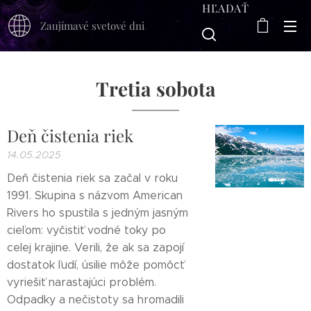
HĽADAŤ
Zaujímavé svetové dni
Tretia sobota
Deň čistenia riek
14.05.2025
Deň čistenia riek sa začal v roku
1991. Skupina s názvom American
Rivers ho spustila s jedným jasným
cieľom: vyčistiť vodné toky po
celej krajine. Verili, že ak sa zapojí
dostatok ľudí, úsilie môže pomôcť
vyriešiť narastajúci problém.
Odpadky a nečistoty sa hromadili