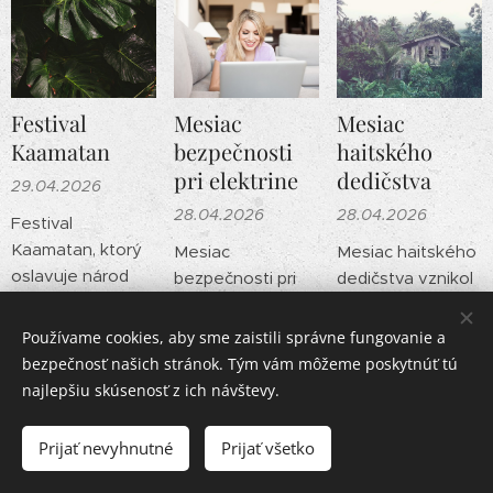
Festival
Mesiac
Mesiac
Kaamatan
bezpečnosti
haitského
pri elektrine
dedičstva
29.04.2026
28.04.2026
28.04.2026
Festival
Kaamatan, ktorý
Mesiac
Mesiac haitského
oslavuje národ
bezpečnosti pri
dedičstva vznikol
Kadazan-Dusun v
elektrine vznikol v
v roku 1998 v
malajzijskom
polovici 90. rokov
Bostone vďaka
Používame cookies, aby sme zaistili správne fungovanie a
štáte Sabah, má
vďaka
iniciatíve
bezpečnosť našich stránok. Tým vám môžeme poskytnúť tú
hlboké historické
medzinárodnej
televízneho
najlepšiu skúsenosť z ich návštevy.
a duchovné
nadácii ESFI.
programu Tele
Rabekka Art s.r.o.
korene. Jeho
Hlavným cieľom
Kreyol. Pôvodne
Prijať nevyhnutné
Prijať všetko
pôvod je spätý s
tejto iniciatívy
išlo o lokálnu
Vytvorené službou
Webnode
Cookies
legendou o
bolo znížiť počet
snahu osláviť