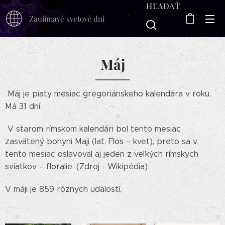
HĽADAŤ
Zaujímavé svetové dni
Máj
Máj je piaty mesiac gregoriánskeho kalendára v roku.
Má 31 dní.
V starom rímskom kalendári bol tento mesiac
zasvätený bohyni Maji (lat. Flos – kvet), preto sa v
tento mesiac oslavoval aj jeden z veľkých rímskych
sviatkov – floralie. (Zdroj - Wikipédia)
V máji je 859 rôznych udalostí.