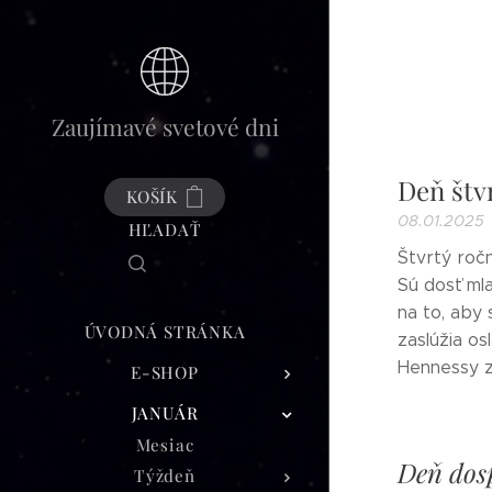
Zaujímavé svetové dni
Deň štv
KOŠÍK
08.01.2025
HĽADAŤ
Štvrtý ročn
Sú dosť mla
na to, aby s
ÚVODNÁ STRÁNKA
zaslúžia os
Hennessy z
E-SHOP
JANUÁR
Mesiac
Deň dos
Týždeň