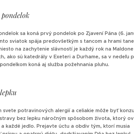
 pondelok
ndelok sa koná prvý pondelok po Zjavení Pána (6. jan
nto sviatok spája predovšetkým s tancom a hrami tane
miesto na zachytenie slávností je každý rok na Maldone
h, ako sú katedrály v Exeteri a Durhame, sa v nedeľu 
pondelkom koná aj služba požehnania pluhu.
 lepku
svete potravinových alergií a celiakie môže byť konz
 stravy bez lepku náročným spôsobom života, ktorý ov
a každé jedlo. Prejavte úctu a obdiv tým, ktorí musia
 prísnu a opatrnú diétu, dodržiavaním Dňa bez lepku!