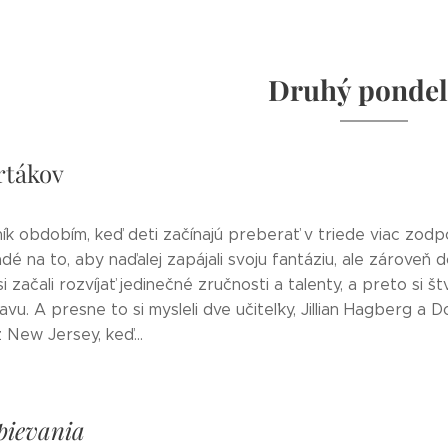
Druhý ponde
rtákov
ík obdobím, keď deti začínajú preberať v triede viac zodp
dé na to, aby naďalej zapájali svoju fantáziu, ale zároveň 
i začali rozvíjať jedinečné zručnosti a talenty, a preto si št
lavu. A presne to si mysleli dve učiteľky, Jillian Hagberg a 
 New Jersey, keď...
pievania