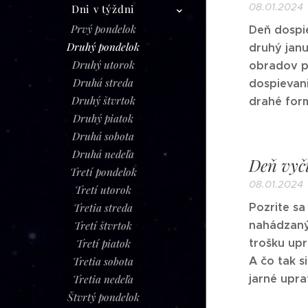
08.01.2024
Dni v týždni
Prvý pondelok
Deň dospi
Druhý pondelok
druhý janu
Druhý utorok
obradov pr
Druhá streda
dospievani
Druhý štvrtok
drahé form
Druhý piatok
Druhá sobota
Druhá nedeľa
Deň vyči
Tretí pondelok
08.01.2024
Tretí utorok
Pozrite sa
Tretia streda
nahádzanýc
Tretí štvrtok
trošku up
Tretí piatok
A čo tak s
Tretia sobota
jarné upra
Tretia nedeľa
Štvrtý pondelok