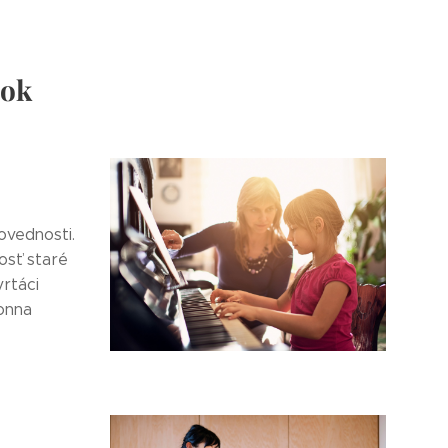
lok
ovednosti.
dosť staré
vrtáci
Donna