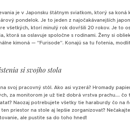
evania je v Japonsku štátnym sviatkom, ktorý sa koná 
árový pondelok. Je to jeden z najočakávanejších japo
e všetkých, ktorí minulý rok dovŕšili 20 rokov. Je to o
a, ktorá sa oslavuje spoločne s rodinami. Ženy si oblie
álne kimoná — "Furisode". Konajú sa tu fotenia, modlit
stenia si svojho stola
 na svoj pracovný stôl. Ako asi vyzerá? Hromady papi
h, za monitorom je už tiež dobrá vrstva prachu.... čo 
ratať? Naozaj potrebujete všetky tie haraburdy čo na 
i ten priestor na stole aj lepšie zorganizovať? Nečakajt
tovanie, ale pustite sa do toho hneď!