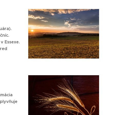
uára).
čníc.
 v Essexe.
pred
umácia
plyvňuje