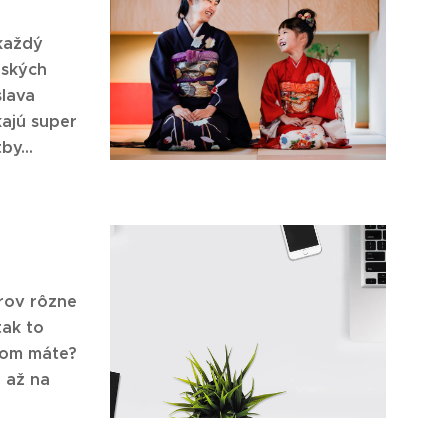
každý
nských
slava
kajú super
by...
erov rôzne
tak to
ňom máte?
e až na