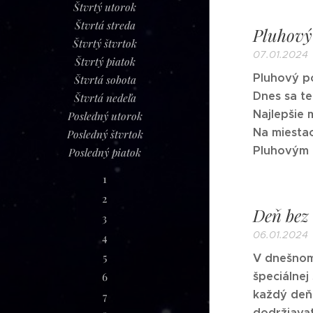
Štvrtý utorok
Štvrtá streda
Pluhový
Štvrtý štvrtok
07.01.2024
Štvrtý piatok
Pluhový po
Štvrtá sobota
Dnes sa te
Štvrtá nedeľa
Najlepšie 
Posledný utorok
Na miestac
Posledný štvrtok
Pluhovým 
Posledný piatok
1
2
Deň bez
3
06.01.2024
4
5
V dnešnom 
špeciálnej
6
každý deň 
7
dodržiavať