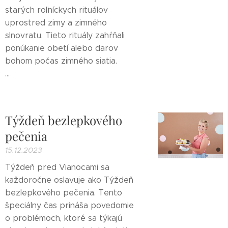
starých roľníckych rituálov
uprostred zimy a zimného
slnovratu. Tieto rituály zahŕňali
ponúkanie obetí alebo darov
bohom počas zimného siatia.
...
Týždeň bezlepkového
pečenia
15.12.2023
Týždeň pred Vianocami sa
každoročne oslavuje ako Týždeň
bezlepkového pečenia. Tento
špeciálny čas prináša povedomie
o problémoch, ktoré sa týkajú