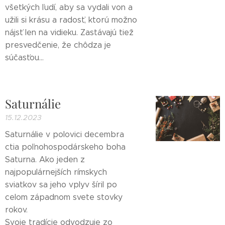
všetkých ľudí, aby sa vydali von a
užili si krásu a radosť, ktorú možno
nájsť len na vidieku. Zastávajú tiež
presvedčenie, že chôdza je
súčasťou...
Saturnálie
15.12.2023
Saturnálie v polovici decembra
ctia poľnohospodárskeho boha
Saturna. Ako jeden z
najpopulárnejších rímskych
sviatkov sa jeho vplyv šíril po
celom západnom svete stovky
rokov.
Svoje tradície odvodzuje zo