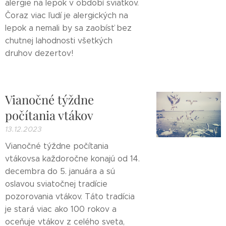
alergie na lepok v období sviatkov.
Čoraz viac ľudí je alergických na
lepok a nemali by sa zaobísť bez
chutnej lahodnosti všetkých
druhov dezertov!
Vianočné týždne
počítania vtákov
13.12.2023
Vianočné týždne počítania
vtákovsa každoročne konajú od 14.
decembra do 5. januára a sú
oslavou sviatočnej tradície
pozorovania vtákov. Táto tradícia
je stará viac ako 100 rokov a
oceňuje vtákov z celého sveta,