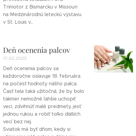
Trimotor z Bismarcku v Missouri
na Medzinárodnú leteckú výstavu
v St. Louis v...
Deň ocenenia palcov
17.02.2025
Deň ocenenia palcov sa
každoročne oslavuje 18. februára
na počesť hodnoty nášho palca.
Časť tela taká užitočná, že by bolo
takmer nemožné ľahšie uchopiť
veci, zdvihnúť malé predmety, jesť
jednou rukou a robiť toľko ďalších
vecí bez nej.
Sviatok má byť dňom, kedy si