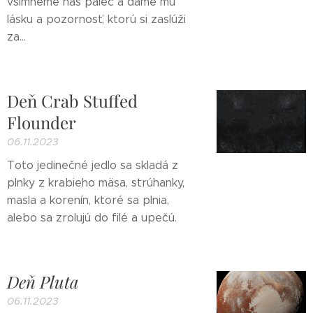
všimneme náš palec a dáme mu
lásku a pozornosť, ktorú si zaslúži
za...
Deň Crab Stuffed
Flounder
06.11.2023
Toto jedinečné jedlo sa skladá z
plnky z krabieho mäsa, strúhanky,
masla a korenín, ktoré sa plnia,
alebo sa zrolujú do filé a upečú.
Deň Pluta
06.11.2023