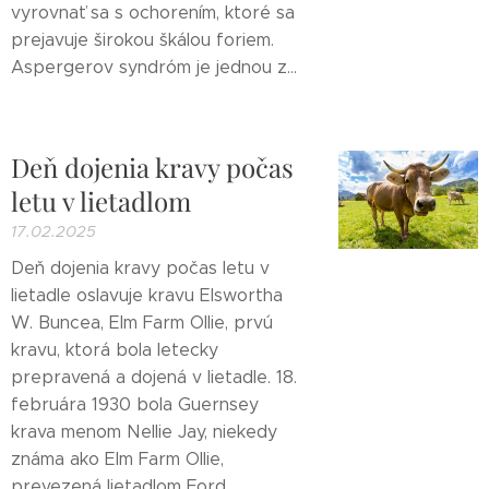
vyrovnať sa s ochorením, ktoré sa
prejavuje širokou škálou foriem.
Aspergerov syndróm je jednou z...
Deň dojenia kravy počas
letu v lietadlom
17.02.2025
Deň dojenia kravy počas letu v
lietadle oslavuje kravu Elswortha
W. Buncea, Elm Farm Ollie, prvú
kravu, ktorá bola letecky
prepravená a dojená v lietadle. 18.
februára 1930 bola Guernsey
krava menom Nellie Jay, niekedy
známa ako Elm Farm Ollie,
prevezená lietadlom Ford