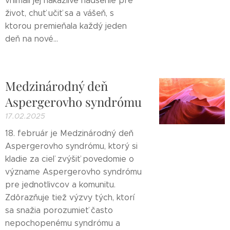
vnímali jej nákazlivé nadšenie pre
život, chuť učiť sa a vášeň, s
ktorou premieňala každý jeden
deň na nové...
Medzinárodný deň
Aspergerovho syndrómu
17.02.2025
18. február je Medzinárodný deň
Aspergerovho syndrómu, ktorý si
kladie za cieľ zvýšiť povedomie o
význame Aspergerovho syndrómu
pre jednotlivcov a komunitu.
Zdôrazňuje tiež výzvy tých, ktorí
sa snažia porozumieť často
nepochopenému syndrómu a