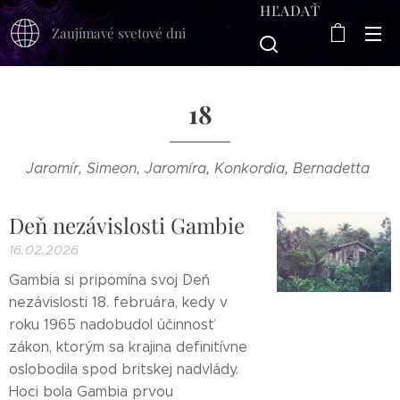
HĽADAŤ
Zaujímavé svetové dni
18
Jaromír, Simeon, Jaromíra, Konkordia, Bernadetta
Deň nezávislosti Gambie
16.02.2026
Gambia si pripomína svoj Deň
nezávislosti 18. februára, kedy v
roku 1965 nadobudol účinnosť
zákon, ktorým sa krajina definitívne
oslobodila spod britskej nadvlády.
Hoci bola Gambia prvou