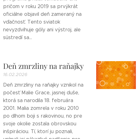
pričom v roku 2019 sa prvýkrát
oficiálne objavil deň zameraný na
vďačnosť. Tento sviatok
nevyzdvihuje góly ani výstroj, ale
sústredí sa...
Deň zmrzliny na raňajky
16.02.2026
Deň zmrzliny na raňajky vznikol na
počesť Malie Grace, jasnej duše,
ktorá sa narodila 18. februára
2001. Malia zomrela v roku 2010
po dlhom boji s rakovinou, no pre
svoje okolie zostala obrovskou
inšpiráciou. Tí, ktorí ju poznali,