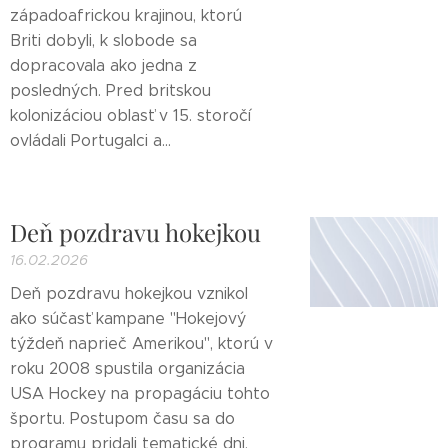
západoafrickou krajinou, ktorú
Briti dobyli, k slobode sa
dopracovala ako jedna z
posledných. Pred britskou
kolonizáciou oblasť v 15. storočí
ovládali Portugalci a...
Deň pozdravu hokejkou
16.02.2026
Deň pozdravu hokejkou vznikol
ako súčasť kampane "Hokejový
týždeň naprieč Amerikou", ktorú v
roku 2008 spustila organizácia
USA Hockey na propagáciu tohto
športu. Postupom času sa do
programu pridali tematické dni,