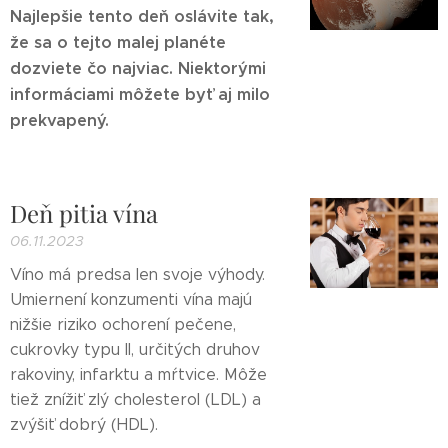
Najlepšie tento deň oslávite tak,
že sa o tejto malej planéte
dozviete čo najviac. Niektorými
informáciami môžete byť aj milo
prekvapený.
Deň pitia vína
06.11.2023
Víno má predsa len svoje výhody.
Umiernení konzumenti vína majú
nižšie riziko ochorení pečene,
cukrovky typu II, určitých druhov
rakoviny, infarktu a mŕtvice. Môže
tiež znížiť zlý cholesterol (LDL) a
zvýšiť dobrý (HDL).