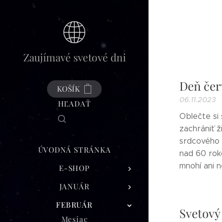
Zaujímavé svetové dni
Deň čer
KOŠÍK
06.11.2023
HĽADAŤ
Oblečte si
zachrániť ž
srdcového 
ÚVODNÁ STRÁNKA
nad 60 rok
mnohí ani n
E-SHOP
JANUÁR
FEBRUÁR
Svetový
Mesiac