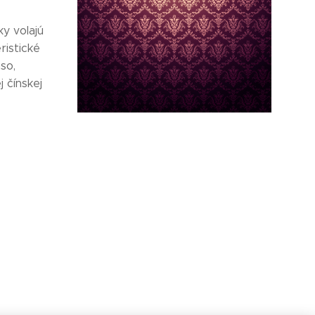
ky volajú
ristické
so,
j čínskej