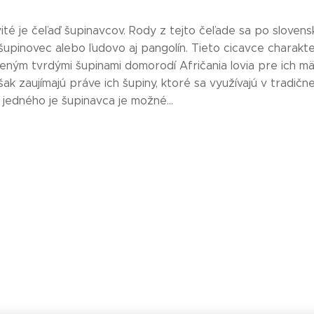
té je čeľaď šupinavcov. Rody z tejto čeľade sa po slovens
upinovec alebo ľudovo aj pangolín. Tieto cicavce charakte
eným tvrdými šupinami domorodí Afričania lovia pre ich mä
šak zaujímajú práve ich šupiny, ktoré sa využívajú v tradične
 jedného je šupinavca je možné...