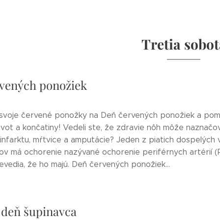
Tretia sobot
vených ponožiek
 svoje červené ponožky na Deň červených ponožiek a po
ivot a končatiny! Vedeli ste, že zdravie nôh môže naznačov
infarktu, mŕtvice a amputácie? Jeden z piatich dospelých 
ov má ochorenie nazývané ochorenie periférnych artérií 
evedia, že ho majú. Deň červených ponožiek...
 deň šupinavca