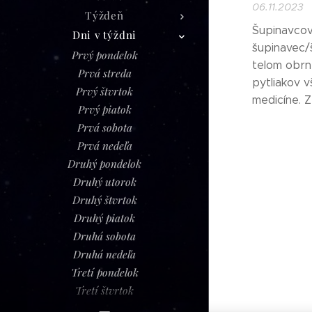
06.11.2023
Týždeň
Šupinavcovi
Dni v týždni
šupinavec/š
Prvý pondelok
telom obrn
Prvá streda
pytliakov v
Prvý štvrtok
medicíne. Z
Prvý piatok
Prvá sobota
Prvá nedeľa
Druhý pondelok
Druhý utorok
Druhý štvrtok
Druhý piatok
Druhá sobota
Druhá nedeľa
Tretí pondelok
Tretí štvrtok
Tretí piatok