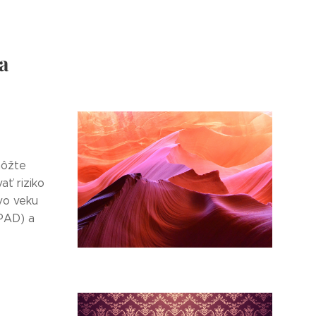
a
môžte
ať riziko
vo veku
(PAD) a