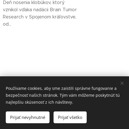
Deň nosenia klobúkov, ktorý
vznikol vďaka nadácii Brain Tumor
Research v Spojenom kráľovstve,
od...
Používame cookies, aby sme zaistili správne fungovanie a
bezpečnosť našich stránok. Tým vám môžeme poskytnúť tú
najlepšiu skúsenosť z ich návštevy.
Rabekka Art s.r.o.
Prijať nevyhnutné
Prijať všetko
Vytvorené službou
Webnode
Cookies