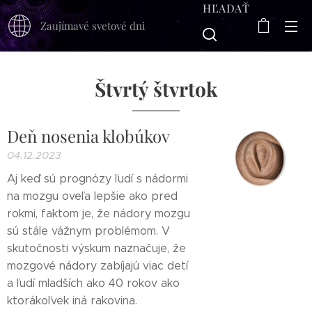
HĽADAŤ
Zaujímavé svetové dni
Štvrtý štvrtok
Deň nosenia klobúkov
04.12.2023
Aj keď sú prognózy ľudí s nádormi
na mozgu oveľa lepšie ako pred
rokmi, faktom je, že nádory mozgu
sú stále vážnym problémom. V
skutočnosti výskum naznačuje, že
mozgové nádory zabíjajú viac detí
a ľudí mladších ako 40 rokov ako
ktorákoľvek iná rakovina.