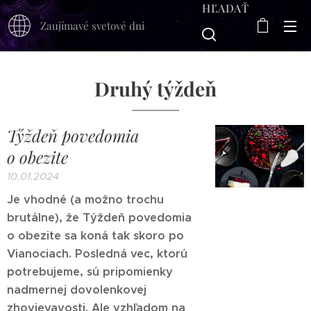
HĽADAŤ
Zaujímavé svetové dni
Druhý týždeň
Týždeň povedomia
o obezite
10.01.2024
Je vhodné (a možno trochu
brutálne), že Týždeň povedomia
o obezite sa koná tak skoro po
Vianociach. Posledná vec, ktorú
potrebujeme, sú pripomienky
nadmernej dovolenkovej
zhovievavosti. Ale vzhľadom na