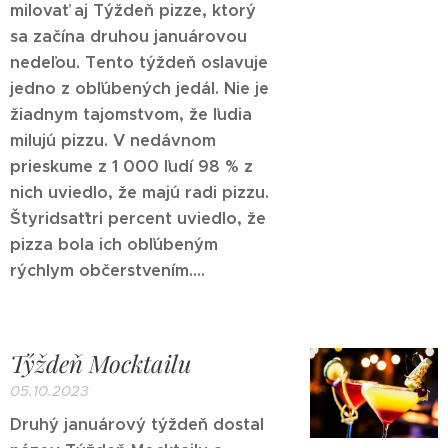
milovať aj Týždeň pizze, ktorý
sa začína druhou januárovou
nedeľou. Tento týždeň oslavuje
jedno z obľúbených jedál. Nie je
žiadnym tajomstvom, že ľudia
milujú pizzu. V nedávnom
prieskume z 1 000 ľudí 98 % z
nich uviedlo, že majú radi pizzu.
Štyridsaťtri percent uviedlo, že
pizza bola ich obľúbeným
rýchlym občerstvením....
Týždeň Mocktailu
05.10.2023
Druhý januárový týždeň dostal