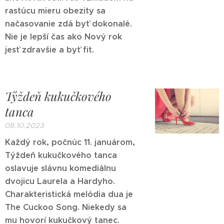
rastúcu mieru obezity sa
načasovanie zdá byť dokonalé.
Nie je lepší čas ako Nový rok
jesť zdravšie a byť fit.
Týždeň kukučkového
tanca
08.10.2023
Každý rok, počnúc 11. januárom,
Týždeň kukučkového tanca
oslavuje slávnu komediálnu
dvojicu Laurela a Hardyho.
Charakteristická melódia dua je
The Cuckoo Song. Niekedy sa
mu hovorí kukučkový tanec.