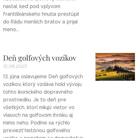
nastal, keď pod vplyvom
františkánskeho hnutia prestúpil
do Rádu menších bratov a prijal
meno...
Deň golfových vozíkov
12.06.2025
13. júna oslavujeme Deň golfových
vozíkov, ktorý vzdáva hold vývoju
tohto ikonického dopravného
prostriedku. Je to deň pre
všetkých, ktorí milujú vietor vo
vlasoch na golfovom ihrisku aj
mimo neho. Poďme sa rýchlo
previezť históriou golfového