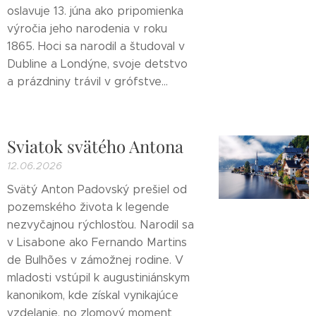
oslavuje 13. júna ako pripomienka
výročia jeho narodenia v roku
1865. Hoci sa narodil a študoval v
Dubline a Londýne, svoje detstvo
a prázdniny trávil v grófstve...
Sviatok svätého Antona
12.06.2026
Svätý Anton Padovský prešiel od
pozemského života k legende
nezvyčajnou rýchlosťou. Narodil sa
v Lisabone ako Fernando Martins
de Bulhões v zámožnej rodine. V
mladosti vstúpil k augustiniánskym
kanonikom, kde získal vynikajúce
vzdelanie, no zlomový moment