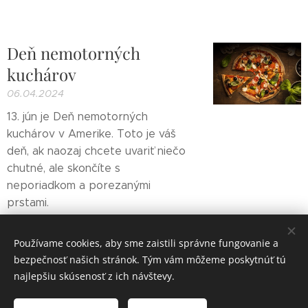
Deň nemotorných
kuchárov
06.04.2024
13. jún je Deň nemotorných
kuchárov v Amerike. Toto je váš
deň, ak naozaj chcete uvariť niečo
chutné, ale skončíte s
neporiadkom a porezanými
prstami.
Používame cookies, aby sme zaistili správne fungovanie a
Staršie články
bezpečnosť našich stránok. Tým vám môžeme poskytnúť tú
najlepšiu skúsenosť z ich návštevy.
Rabekka Art s.r.o.