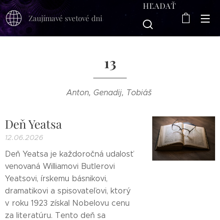
HĽADAŤ
Zaujímavé svetové dni
13
Anton, Genadij, Tobiáš
Deň Yeatsa
12.06.2026
Deň Yeatsa je každoročná udalosť
venovaná Williamovi Butlerovi
Yeatsovi, írskemu básnikovi,
dramatikovi a spisovateľovi, ktorý
v roku 1923 získal Nobelovu cenu
za literatúru. Tento deň sa