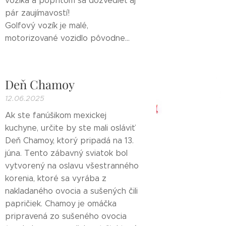
vozíka a popritom sa dozvedieť aj
pár zaujímavostí!
Golfový vozík je malé,
motorizované vozidlo pôvodne...
Deň Chamoy
12.06.2025
Ak ste fanúšikom mexickej
kuchyne, určite by ste mali osláviť
Deň Chamoy, ktorý pripadá na 13.
júna. Tento zábavný sviatok bol
vytvorený na oslavu všestranného
korenia, ktoré sa vyrába z
nakladaného ovocia a sušených čili
papričiek. Chamoy je omáčka
pripravená zo sušeného ovocia