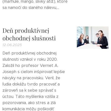
(marhule, mango, slivky atď.), ktoré
sa namočí do slaného nálevu,...
Deň produktívnej
obchodnej slušnosti
12.06.2025
Deň produktívnej obchodnej
slušnosti vznikol v roku 2020.
Založil ho profesor Vernet A.
Joseph s cieľom inšpirovať lepšie
návyky na pracovisku. Veril, že
ľudia dokážu tvrdo pracovať a
zároveň sa k sebe správať s
úctou. Táto myšlienka vzišla z
pozorovania, ako stres a zlá
komunikácia môžu poškodiť