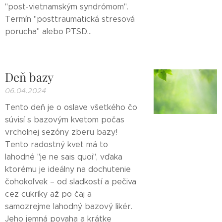
"post-vietnamským syndrómom".
Termín "posttraumatická stresová
porucha" alebo PTSD...
Deň bazy
06.04.2024
Tento deň je o oslave všetkého čo
súvisí s bazovým kvetom počas
vrcholnej sezóny zberu bazy!
Tento radostný kvet má to
lahodné "je ne sais quoi", vďaka
ktorému je ideálny na dochutenie
čohokoľvek – od sladkostí a pečiva
cez cukríky až po čaj a
samozrejme lahodný bazový likér.
Jeho jemná povaha a krátke