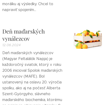
morálku aj výsledky. Chcel to
napraviť spojením...
Deň maďarských
vynálezcov
12.06.2024
Deň maďarských vynálezcov
(Magyar Feltalálók Napja) je
každoročný sviatok, ktorý v roku
2006 inicioval Spolok maďarských
vynálezcov (MAFE). Bol
ustanovený na oslavu 20. výročia
spolku, ako aj na počesť Alberta
Szent-Györgyiho, slávneho
maďarského biochemika, ktorému