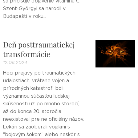
sa pripisuje objavenie vitamínu C.
Szent-Györgyi sa narodil v
Budapešti v roku...
Deň posttraumatickej
transformácie
12.06.2024
Hoci prejavy po traumatických
udalostiach, vrátane vojen a
prírodných katastrof, boli
významnou súčasťou ľudskej
skúsenosti už po mnoho storočí,
až do konca 20. storočia
neexistoval pre ne oficiálny názov.
Lekári sa zaoberali vojakmi s
"bojovým šokom" alebo neskôr s