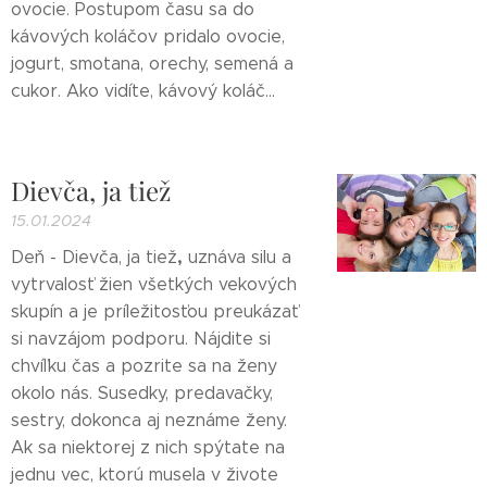
ovocie. Postupom času sa do
kávových koláčov pridalo ovocie,
jogurt, smotana, orechy, semená a
cukor. Ako vidíte, kávový koláč...
Dievča, ja tiež
15.01.2024
,
Deň - Dievča, ja tiež
uznáva silu a
vytrvalosť žien všetkých vekových
skupín a je príležitosťou preukázať
si navzájom podporu. Nájdite si
chvíľku čas a pozrite sa na ženy
okolo nás. Susedky, predavačky,
sestry, dokonca aj neznáme ženy.
Ak sa niektorej z nich spýtate na
jednu vec, ktorú musela v živote