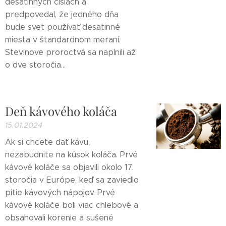
desatinných číslach a
predpovedal, že jedného dňa
bude svet používať desatinné
miesta v štandardnom meraní.
Stevinove proroctvá sa naplnili až
o dve storočia...
Deň kávového koláča
15.01.2024
Ak si chcete dať kávu,
nezabudnite na kúsok koláča. Prvé
kávové koláče sa objavili okolo 17.
storočia v Európe, keď sa zaviedlo
pitie kávových nápojov. Prvé
kávové koláče boli viac chlebové a
obsahovali korenie a sušené