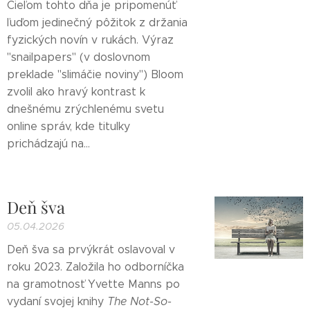
Cieľom tohto dňa je pripomenúť
ľuďom jedinečný pôžitok z držania
fyzických novín v rukách. Výraz
"snailpapers" (v doslovnom
preklade "slimáčie noviny") Bloom
zvolil ako hravý kontrast k
dnešnému zrýchlenému svetu
online správ, kde titulky
prichádzajú na...
Deň šva
05.04.2026
Deň šva sa prvýkrát oslavoval v
roku 2023. Založila ho odborníčka
na gramotnosť Yvette Manns po
vydaní svojej knihy
The Not-So-