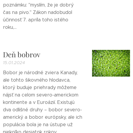
poznámku: "myslím, že je dobrý
čas na pivo." Zákon nadobudol
účinnosť 7. apríla toho istého
roku,...
Deň bobrov
15.01.2024
Bobor je národné zviera Kanady,
ale tohto šikovného hlodavca,
ktorý buduje priehrady môžeme
nájsť na celom severo-americkom
kontinente a v Euroázií. Existujú
dva odlišné druhy – bobor severo-
americký a bobor európsky, ale ich
populácia bola je na ústupe už
niekoľko desiatok rokov.