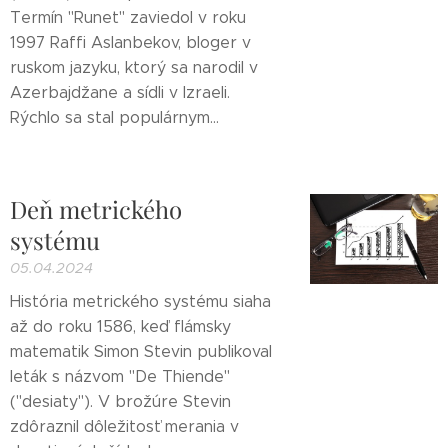
Termín "Runet" zaviedol v roku
1997 Raffi Aslanbekov, bloger v
ruskom jazyku, ktorý sa narodil v
Azerbajdžane a sídli v Izraeli.
Rýchlo sa stal populárnym...
Deň metrického
systému
05.04.2024
História metrického systému siaha
až do roku 1586, keď flámsky
matematik Simon Stevin publikoval
leták s názvom "De Thiende"
("desiaty"). V brožúre Stevin
zdôraznil dôležitosť merania v