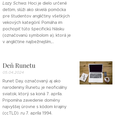
Lazy Schwa
. Hoci je dielo určené
deťom, slúži ako skvelá pomôcka
pre študentov angličtiny všetkých
vekových kategórií. Pomáha im
pochopiť túto špecifickú hlásku
(označovanú symbolom ə), ktorá je
v angličtine najbežnejším,...
Deň Runetu
05.04.2024
Runet Day, označovaný aj ako
narodeniny Runetu, je neoficiálny
sviatok, ktorý sa koná 7. apríla.
Pripomína zavedenie domény
najvyššej úrovne s kódom krajiny
(ccTLD) .ru 7. apríla 1994.