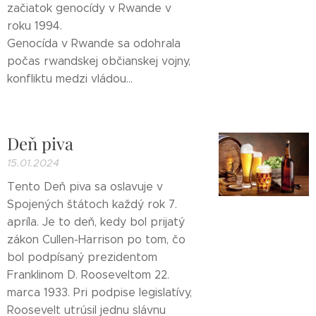
začiatok genocídy v Rwande v
roku 1994.
Genocída v Rwande sa odohrala
počas rwandskej občianskej vojny,
konfliktu medzi vládou...
Deň piva
15.01.2024
Tento Deň piva sa oslavuje v
Spojených štátoch každý rok 7.
apríla. Je to deň, kedy bol prijatý
zákon Cullen-Harrison po tom, čo
bol podpísaný prezidentom
Franklinom D. Rooseveltom 22.
marca 1933. Pri podpise legislatívy,
Roosevelt utrúsil jednu slávnu