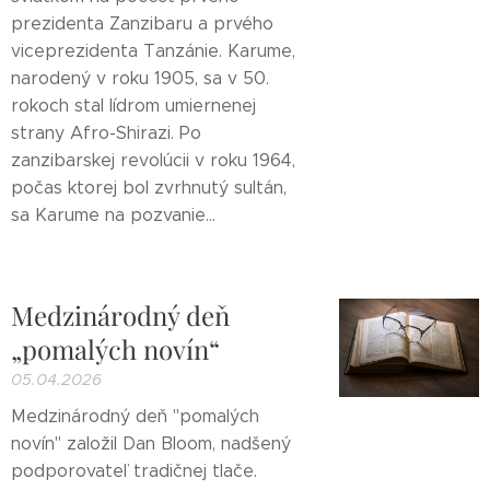
prezidenta Zanzibaru a prvého
viceprezidenta Tanzánie. Karume,
narodený v roku 1905, sa v 50.
rokoch stal lídrom umiernenej
strany Afro-Shirazi. Po
zanzibarskej revolúcii v roku 1964,
počas ktorej bol zvrhnutý sultán,
sa Karume na pozvanie...
Medzinárodný deň
„pomalých novín“
05.04.2026
Medzinárodný deň "pomalých
novín" založil Dan Bloom, nadšený
podporovateľ tradičnej tlače.