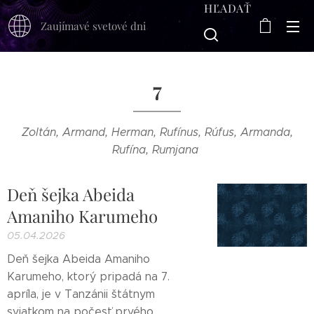
HĽADAŤ
Zaujímavé svetové dni
7
Zoltán, Armand, Herman, Rufínus, Rúfus, Armanda,
Rufína, Rumjana
Deň šejka Abeida
Amaniho Karumeho
05.04.2026
Deň šejka Abeida Amaniho
Karumeho, ktorý pripadá na 7.
apríla, je v Tanzánii štátnym
sviatkom na počesť prvého