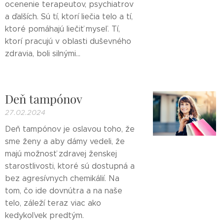
ocenenie terapeutov, psychiatrov
a ďalších. Sú tí, ktorí liečia telo a tí,
ktoré pomáhajú liečiť myseľ. Tí,
ktorí pracujú v oblasti duševného
zdravia, boli silnými...
Deň tampónov
27.02.2024
Deň tampónov je oslavou toho, že
sme ženy a aby dámy vedeli, že
majú možnosť zdravej ženskej
starostlivosti, ktoré sú dostupná a
bez agresívnych chemikálií. Na
tom, čo ide dovnútra a na naše
telo, záleží teraz viac ako
kedykoľvek predtým.