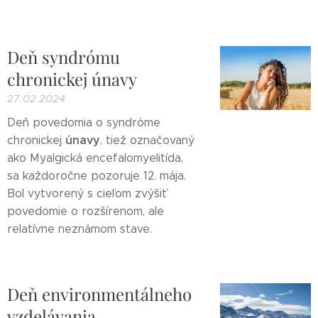
Deň syndrómu
chronickej únavy
27.02.2024
Deň povedomia o syndróme
únavy
chronickej
, tiež označovaný
ako Myalgická encefalomyelitída,
sa každoročne pozoruje 12. mája.
Bol vytvorený s cieľom zvýšiť
povedomie o rozšírenom, ale
relatívne neznámom stave.
Deň environmentálneho
vzdelávania