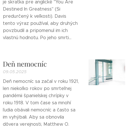
je skratka pre anglické "You Are
Destined In Greatness" (Si
predurčený k veľkosti). Davis
tento výraz používal, aby druhých
povzbudil a pripomenul im ich
vlastnú hodnotu. Po jeho smrti...
Deň nemocníc
09.05.2025
Deň nemocníc sa začal v roku 1921,
len niekoľko rokov po smrteľnej
pandémii španielskej chrípky v
roku 1918. V tom čase sa mnohí
ľudia obávali nemocníc a často sa
im vyhýbali. Aby sa obnovila
dôvera verejnosti, Matthew O.