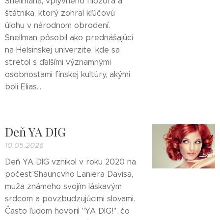
Snellmana, vplyvného filozofa a
štátnika, ktorý zohral kľúčovú
úlohu v národnom obrodení.
Snellman pôsobil ako prednášajúci
na Helsinskej univerzite, kde sa
stretol s ďalšími významnými
osobnosťami fínskej kultúry, akými
boli Elias...
Deň YA DIG
10.05.2026
Deň YA DIG vznikol v roku 2020 na
počesť Shauncvho Laniera Davisa,
muža známeho svojím láskavým
srdcom a povzbudzujúcimi slovami.
Často ľuďom hovoril "YA DIG!", čo