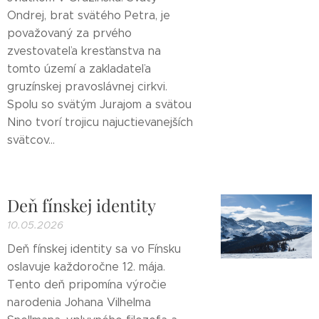
Ondrej, brat svätého Petra, je
považovaný za prvého
zvestovateľa kresťanstva na
tomto území a zakladateľa
gruzínskej pravoslávnej cirkvi.
Spolu so svätým Jurajom a svätou
Nino tvorí trojicu najuctievanejších
svätcov...
Deň fínskej identity
10.05.2026
Deň fínskej identity sa vo Fínsku
oslavuje každoročne 12. mája.
Tento deň pripomína výročie
narodenia Johana Vilhelma