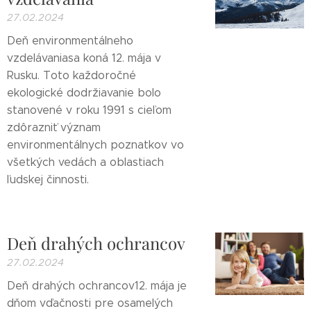
27.02.2024
Deň environmentálneho
vzdelávaniasa koná 12. mája v
Rusku. Toto každoročné
ekologické dodržiavanie bolo
stanovené v roku 1991 s cieľom
zdôrazniť význam
environmentálnych poznatkov vo
všetkých vedách a oblastiach
ľudskej činnosti.
Deň drahých ochrancov
27.02.2024
Deň drahých ochrancov12. mája je
dňom vďačnosti pre osamelých