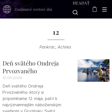
HĽADAŤ
Zaujímavé svetové dni
12
Pankrác, Achiles
Deň svätého Ondreja
Prvozvaného
12.05.2026
Deň svätého Ondreja
Prvozvaného, ktorý si
pripomíname 12. mája, patrí k
najvýznamnejším náboženským
sviatkom v Gruzínsku. Svätý