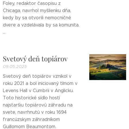
Foley, redaktor časopisu z
Chicaga, navrhol myšlienku dňa,
kedy by sa otvorili nemocničné
dvere a vzdelávala by sa komunita.
...
Svetový deň topiárov
09.05.2025
Svetový deň topiárov vznikol v
roku 2021 a bol iniciovaný tímom v
Levens Hall v Cumbrii v Anglicku.
Toto historické sídlo hostí
najstaršiu topiárovú záhradu na
svete, navrhnutú v roku 1694
francúzskym záhradníkom
Guillomom Beaumontom.