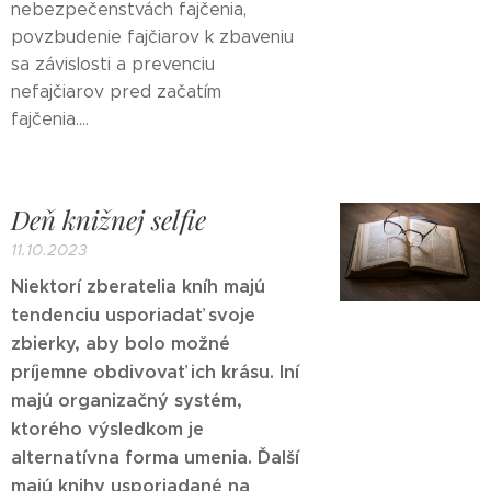
nebezpečenstvách fajčenia,
povzbudenie fajčiarov k zbaveniu
sa závislosti a prevenciu
nefajčiarov pred začatím
fajčenia....
Deň knižnej selfie
11.10.2023
Niektorí zberatelia kníh majú
tendenciu usporiadať svoje
zbierky, aby bolo možné
príjemne obdivovať ich krásu. Iní
majú organizačný systém,
ktorého výsledkom je
alternatívna forma umenia. Ďalší
majú knihy usporiadané na