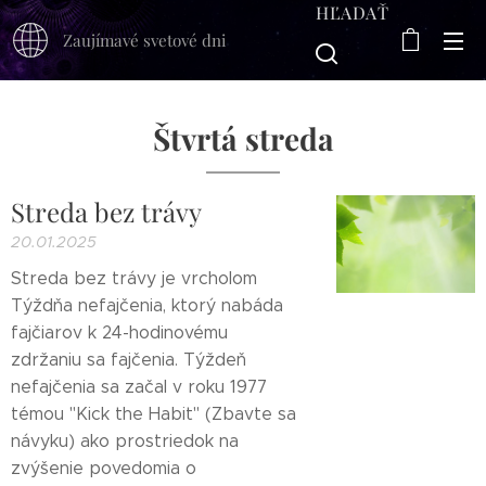
HĽADAŤ
Zaujímavé svetové dni
Štvrtá streda
Streda bez trávy
20.01.2025
Streda bez trávy je vrcholom
Týždňa nefajčenia, ktorý nabáda
fajčiarov k 24-hodinovému
zdržaniu sa fajčenia. Týždeň
nefajčenia sa začal v roku 1977
témou "Kick the Habit" (Zbavte sa
návyku) ako prostriedok na
zvýšenie povedomia o