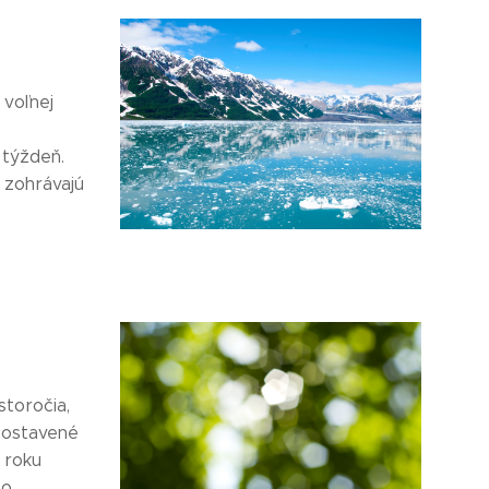
voľnej
 týždeň.
y zohrávajú
storočia,
 postavené
 roku
so