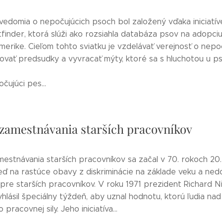
edomia o nepočujúcich psoch bol založený vďaka iniciatí
finder, ktorá slúži ako rozsiahla databáza psov na adopciu
erike. Cieľom tohto sviatku je vzdelávať verejnosť o nepo
žovať predsudky a vyvracať mýty, ktoré sa s hluchotou u p
čujúci pes...
zamestnávania starších pracovníkov
estnávania starších pracovníkov sa začal v 70. rokoch 20.
ď na rastúce obavy z diskriminácie na základe veku a ned
í pre starších pracovníkov. V roku 1971 prezident Richard N
hlásil špeciálny týždeň, aby uznal hodnotu, ktorú ľudia na
 pracovnej sily. Jeho iniciatíva...