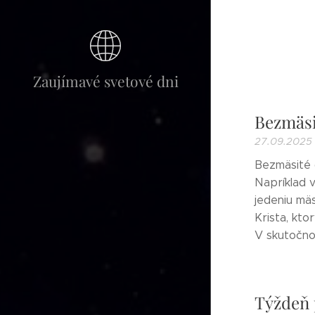
Zaujímavé svetové dni
Bezmäsi
27.09.2025
Bezmäsité d
Napríklad v
jedeniu mäs
Krista, kto
V skutočnos
Týždeň 