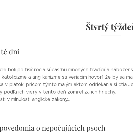
Štvrtý týžde
té dni
ni boli po tisícročia súčasťou mnohých tradícií a náboženst
 katolicizme a anglikanizme sa veriacim hovorí, že by sa ma
a v piatok, pričom týmto malým aktom odriekania si ctia J
rý podľa ich viery v tento deň zomrel za ich hriechy.
ti v minulosti anglické zákony...
povedomia o nepočujúcich psoch