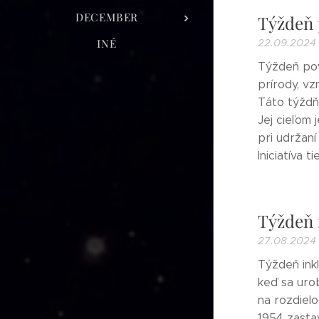
DECEMBER
Týždeň 
INÉ
22.09.2024
Týždeň pov
prírody, vz
Táto týždň
Jej cieľom 
pri udržan
Iniciatíva 
Týždeň 
27.08.2024
Týždeň ink
keď sa urob
na rozdielo
1954 zasta