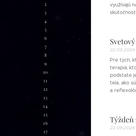
2
využívajú n
3
skutočnosti
4
5
6
Svetový
7
22.09.2024
8
Pre tých, k
9
terapia, k
10
podstate je
11
tela, ako s
12
a reflexoló
13
14
15
Týždeň 
16
22.09.2024
17