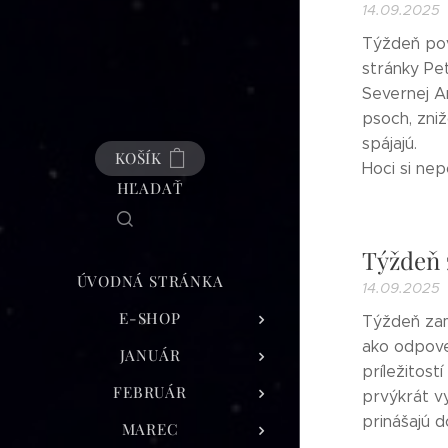
14.09.2025
Týždeň pov
stránky Pet
Severnej Am
psoch, zni
spájajú.
KOŠÍK
Hoci si nepo
HĽADAŤ
Týždeň 
ÚVODNÁ STRÁNKA
14.09.2025
E-SHOP
Týždeň zam
ako odpove
JANUÁR
príležitost
FEBRUÁR
prvýkrát vy
prinášajú do
MAREC