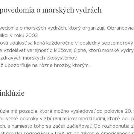
povedomia o morských vydrách
edomia o morských vydrách, ktorý organizujú Obrancovia 
nikol v roku 2003.
ová udalosť sa koná každoročne v posledný septembrový
je vzdelávať verejnosť o kľúčovej úlohe, ktorú morské vydr
í zdravých morských ekosystémov.
tiež upozorňuje na rôzne hrozby, ktorým...
inklúzie
lúzie má pozadie, ktoré možno vysledovať do polovice 20. 
ili veľké pokroky v zbúraní múrov medzi ľuďmi, ktoré boli
ch, a namiesto toho sa začali začleňovať. Od rozhodnutia z
viť školskú segregáciu v USA až po zákon o Američanoch 