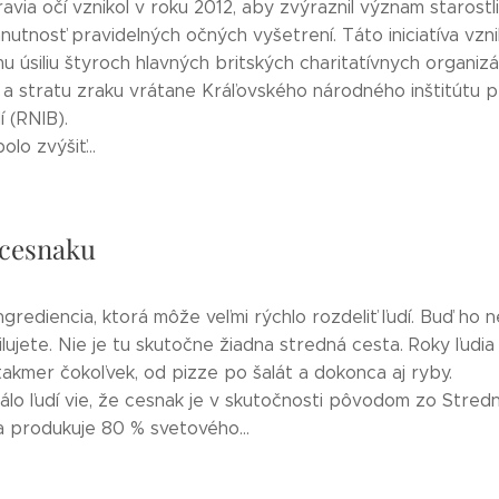
via očí vznikol v roku 2012, aby zvýraznil význam starostli
nutnosť pravidelných očných vyšetrení. Táto iniciatíva vzn
u úsiliu štyroch hlavných britských charitatívnych organizá
í a stratu zraku vrátane Kráľovského národného inštitútu 
í (RNIB).
olo zvýšiť...
cesnaku
ngrediencia, ktorá môže veľmi rýchlo rozdeliť ľudí. Buď ho n
lujete. Nie je tu skutočne žiadna stredná cesta. Roky ľudia 
akmer čokoľvek, od pizze po šalát a dokonca aj ryby.
álo ľudí vie, že cesnak je v skutočnosti pôvodom zo Stredn
a produkuje 80 % svetového...