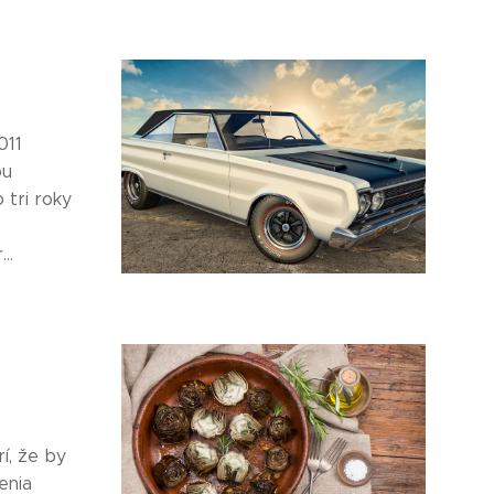
011
ou
 tri roky
..
í, že by
enia