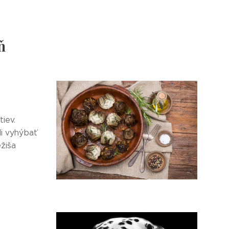
ň
iev.
li vyhýbať
ežiša