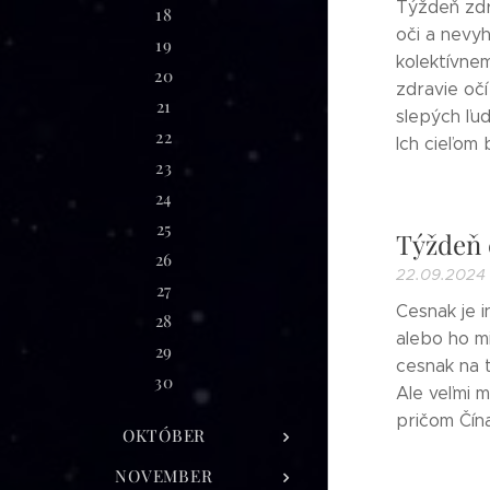
Týždeň zdra
18
oči a nevyh
19
kolektívnem
20
zdravie oč
21
slepých ľud
22
Ich cieľom b
23
24
25
Týždeň 
26
22.09.2024
27
Cesnak je i
28
alebo ho mi
29
cesnak na t
30
Ale veľmi m
pričom Čín
OKTÓBER
NOVEMBER