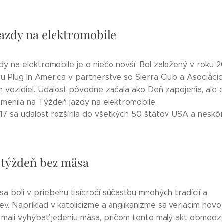
azdy na elektromobile
y na elektromobile je o niečo novší. Bol založený v roku 2
u Plug In America v partnerstve so Sierra Club a Asociáci
h vozidiel. Udalosť pôvodne začala ako Deň zapojenia, ale o
zmenila na Týždeň jazdy na elektromobile.
7 sa udalosť rozšírila do všetkých 50 štátov USA a neskôr.
 týždeň bez mäsa
a boli v priebehu tisícročí súčasťou mnohých tradícií a
v. Napríklad v katolicizme a anglikanizme sa veriacim hovor
k mali vyhýbať jedeniu mäsa, pričom tento malý akt obmedz