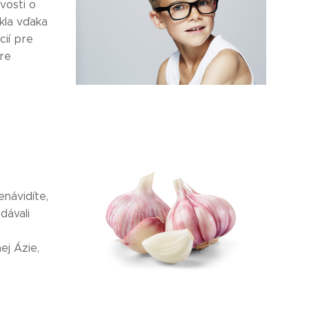
vosti o
ikla vďaka
cií pre
pre
enávidíte,
dávali
ej Ázie,