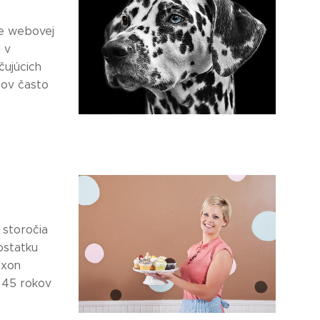
ve webovej
 v
čujúcich
sov často
 storočia
ostatku
ixon
d 45 rokov