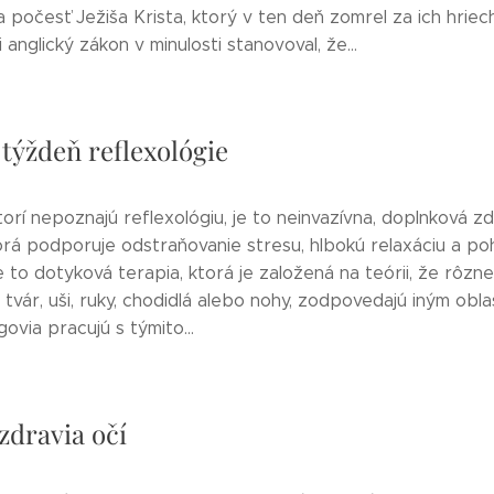
a počesť Ježiša Krista, ktorý v ten deň zomrel za ich hriec
 anglický zákon v minulosti stanovoval, že...
 týždeň reflexológie
torí nepoznajú reflexológiu, je to neinvazívna, doplnková z
torá podporuje odstraňovanie stresu, hlbokú relaxáciu a po
 to dotyková terapia, ktorá je založená na teórii, že rôzn
ú tvár, uši, ruky, chodidlá alebo nohy, zodpovedajú iným obla
govia pracujú s týmito...
zdravia očí