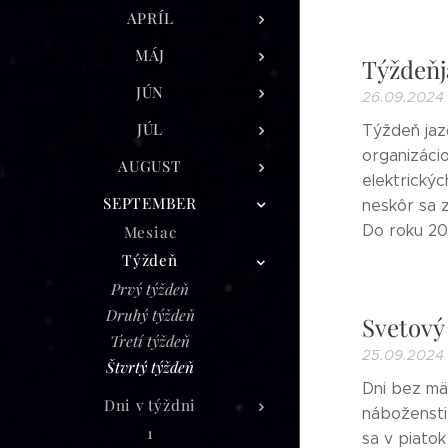
APRÍL
MÁJ
Týždeňj
JÚN
26.09.2024
JÚL
Týždeň jazd
organizácio
AUGUST
elektrickýc
SEPTEMBER
neskôr sa 
Do roku 201
Mesiac
Týždeň
Prvý týždeň
Druhý týždeň
Svetový
Tretí týždeň
25.09.2024
Štvrtý týždeň
Dni bez mäs
Dni v týždni
náboženstie
1
sa v piato