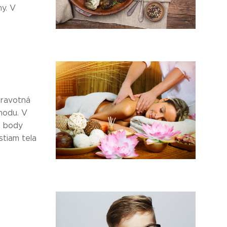
hy. V
dravotná
hodu. V
e body
stiam tela