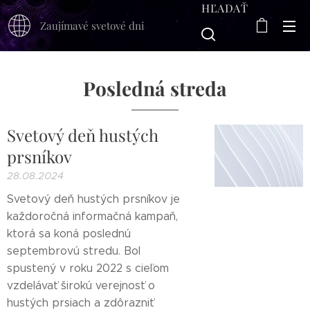
HĽADAŤ
Zaujímavé svetové dni
Posledná streda
Svetový deň hustých
prsníkov
28.08.2024
Svetový deň hustých prsníkov je
každoročná informačná kampaň,
ktorá sa koná poslednú
septembrovú stredu. Bol
spustený v roku 2022 s cieľom
vzdelávať širokú verejnosť o
hustých prsiach a zdôrazniť