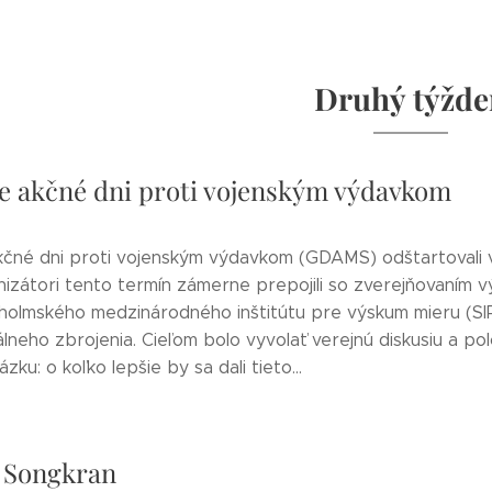
Druhý týžde
e akčné dni proti vojenským výdavkom
kčné dni proti vojenským výdavkom (GDAMS) odštartovali v 
nizátori tento termín zámerne prepojili so zverejňovaním 
holmského medzinárodného inštitútu pre výskum mieru (SIP
lneho zbrojenia. Cieľom bolo vyvolať verejnú diskusiu a pol
zku: o koľko lepšie by sa dali tieto...
l Songkran