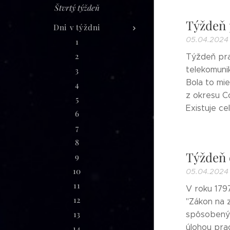
Štvrtý týždeň
Týždeň 
Dni v týždni
05.04.2024
1
2
Týždeň pra
telekomunik
3
Bola to mie
4
z okresu Co
5
Existuje ce
6
7
8
Týždeň 
9
10
05.04.2024
11
V roku 179
12
"Zákon na 
13
spôsobenýc
úlohou pra
14