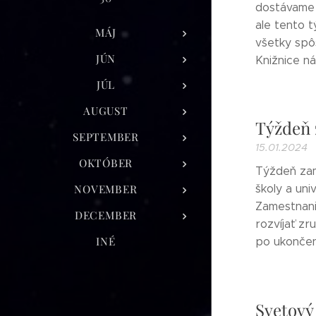
dostávame o
ale tento t
MÁJ
všetky spôs
JÚN
Knižnice ná
JÚL
AUGUST
Týždeň 
SEPTEMBER
15.01.2024
OKTÓBER
Týždeň zam
NOVEMBER
školy a un
Zamestnani
DECEMBER
rozvíjať zr
INÉ
po ukončení
Svetový