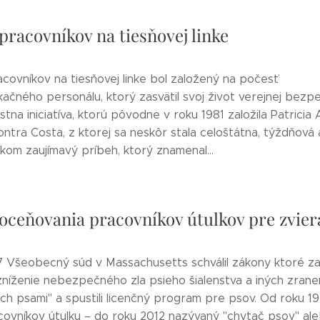
pracovníkov na tiesňovej linke
covníkov na tiesňovej linke bol založený na počesť
ačného personálu, ktorý zasvätil svoj život verejnej bezpe
stna iniciatíva, ktorú pôvodne v roku 1981 založila Patrici
ntra Costa, z ktorej sa neskôr stala celoštátna, týždňová a
lkom zaujímavý príbeh, ktorý znamenal...
oceňovania pracovníkov útulkov pre zvier
7 Všeobecný súd v Massachusetts schválil zákony ktoré za
zníženie nebezpečného zla psieho šialenstva a iných zrane
h psami" a spustili licenčný program pre psov. Od roku 1
covníkov útulku – do roku 2012 nazývaný "chytač psov" ale