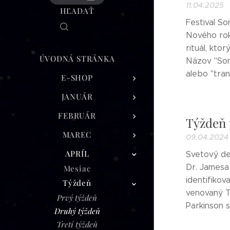
11.04.2025
HĽADAŤ
Festival So
Nového rok
rituál, kto
ÚVODNÁ STRÁNKA
Názov "Son
alebo "tran
E-SHOP
JANUÁR
FEBRUÁR
Týždeň 
MAREC
09.04.2024
APRÍL
Svetový deň
Dr. Jamesa
Mesiac
identifikov
Týždeň
venovaný T
Prvý týždeň
Parkinson s
Druhý týždeň
Tretí týždeň