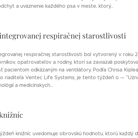
odchyt a uväznenie každého psa v meste, ktorý...
integrovanej respiračnej starostlivosti
grovanej respiračnej starostlivosti bol vytvorený v roku 
rníkov, opatrovateľov a rodiny, ktorí sa zaviazali poskytova
sť pacientom odkázaným na ventilátory. Podľa Chrisa Kiplea
 riaditeľa Ventec Life Systems, je tento týždeň o — "Uznan
ológií a medicínskych...
knižníc
i Týždeň knižníc uvedomuje obrovskú hodnotu, ktorú každý 