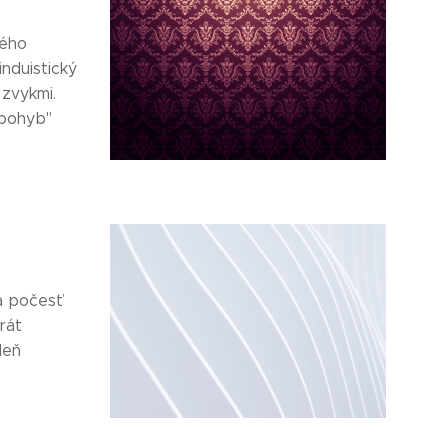
kého
nduistický
 zvykmi.
"pohyb"
na počesť
rát
deň