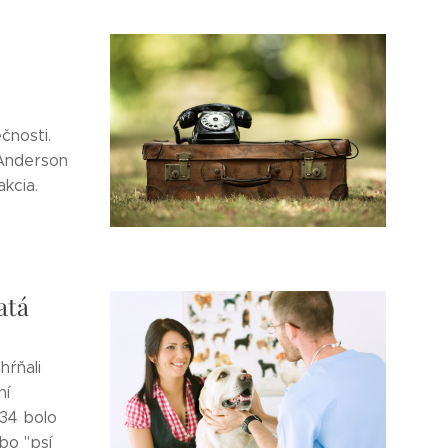
čnosti.
a Anderson
kcia.
atá
hŕňali
ní
934 bolo
bo "psí