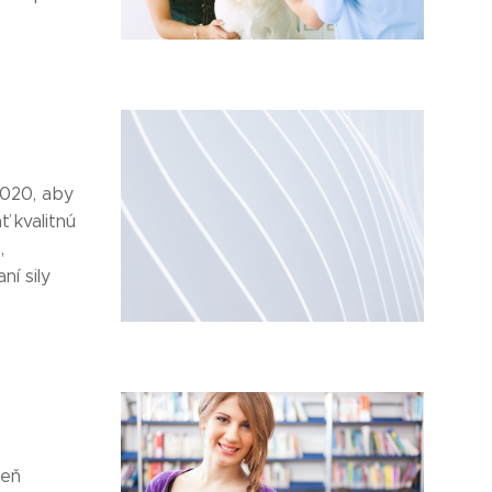
2020, aby
ť kvalitnú
,
í sily
deň