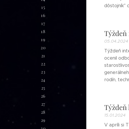
dôstojník" 
15
16
17
18
Týždeň 
19
05.04.2024
20
Týždeň inte
21
ocenil odbo
22
starostlivo
23
generálneho
24
rodín, techn
25
26
27
Týždeň 
28
15.01.2024
29
V apríli s
30