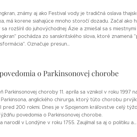
ngkran, známy aj ako Festival vody je tradičná oslava thajs
a, má korene siahajúce mnoho storočí dozadu. Začal ako hi
rý sa rozšíril do juhovýchodnej Ázie a zmiešal sa s miestnymi
gkran" pochádza zo sanskritského slova, ktoré znamená 
sformácia". Označuje presun...
povedomia o Parkinsonovej chorobe
 Parkinsonovej choroby 11. apríla sa vznikol v roku 1997 
 Parkinsona, anglického chirurga, ktorý túto chorobu prvýk
al pred 200 rokmi. Dnes je v Spojenom kráľovstve celý týž
ýždňu povedomia o Parkinsonovej chorobe.
a narodil v Londýne v roku 1755. Zaujímal sa aj o politiku a...