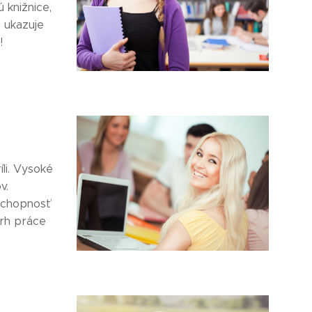
 knižnice,
a ukazuje
!
li. Vysoké
v.
 schopnosť
trh práce