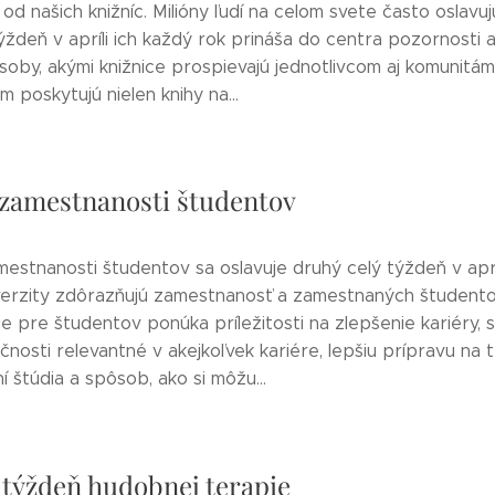
d našich knižníc. Milióny ľudí na celom svete často oslavujú
ýždeň v apríli ich každý rok prináša do centra pozornosti 
oby, akými knižnice prospievajú jednotlivcom aj komunitám
m poskytujú nielen knihy na...
zamestnanosti študentov
estnanosti študentov sa oslavuje druhý celý týždeň v aprí
iverzity zdôrazňujú zamestnanosť a zamestnaných študento
e pre študentov ponúka príležitosti na zlepšenie kariéry,
učnosti relevantné v akejkoľvek kariére, lepšiu prípravu na 
 štúdia a spôsob, ako si môžu...
 týždeň hudobnej terapie