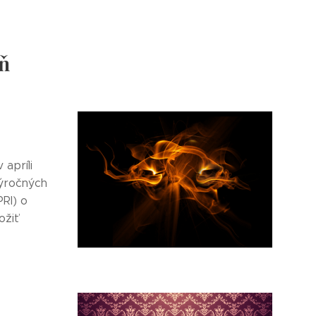
ň
apríli
výročných
RI) o
ožiť