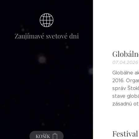
Zaujímavé svetové dni
Globáln
07.04.2026
Globálne a
2016. Orga
správ Štok
stave globá
zásadnú otá
Festiva
KOŠÍK