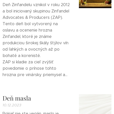
Deň Zinfandelu vznikol v roku 2012
a bol iniciovaný skupinou Zinfandel
Advocates & Producers (ZAP).
Tento deň bol vytvorený na
oslavu a ocenenie hrozna
Zinfandel, ktoré je známe
produkciou širokej škály štýlov vín
od ľahkých a ovocných až po
bohaté a korenisté.
ZAP si kladie za cieľ zvýšiť
povedomie o prínose tohto
hrozna pre vinársky priemysel a...
Deň masla
10.12.2023
Pokiaľ nie ste vegán, maslo je