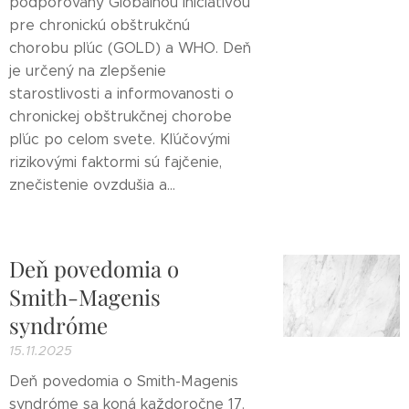
podporovaný Globálnou iniciatívou
pre chronickú obštrukčnú
chorobu pľúc (GOLD) a WHO. Deň
je určený na zlepšenie
starostlivosti a informovanosti o
chronickej obštrukčnej chorobe
pľúc po celom svete. Kľúčovými
rizikovými faktormi sú fajčenie,
znečistenie ovzdušia a...
Deň povedomia o
Smith-Magenis
syndróme
15.11.2025
Deň povedomia o Smith-Magenis
syndróme sa koná každoročne 17.