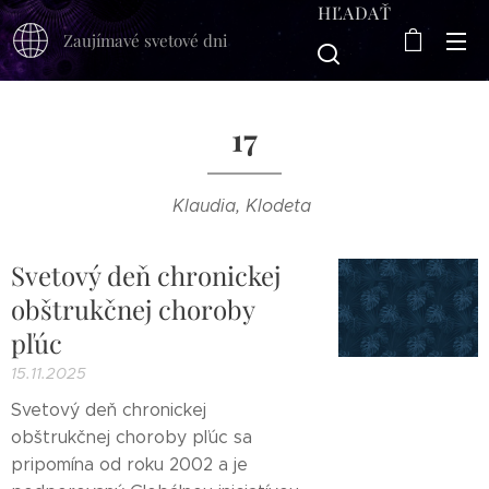
HĽADAŤ
Zaujímavé svetové dni
17
Klaudia, Klodeta
Svetový deň chronickej
obštrukčnej choroby
pľúc
15.11.2025
Svetový deň chronickej
obštrukčnej choroby pľúc sa
pripomína od roku 2002 a je