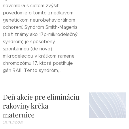
novembra s cieľom zvýšiť
povedomie o tomto zriedkavom
genetickom neurobehaviorálnom
ochorení. Syndróm Smith-Magenis
(tiež známy ako 17p-mikrodelečný
syndróm) je spôsobený
spontánnou (de novo)
mikrodeleciou v krátkom ramene
chromozómu 17, ktorá postihuje
gén RAI1. Tento syndróm,...
Deň akcie pre elimináciu
rakoviny krčka
maternice
15.11.2025