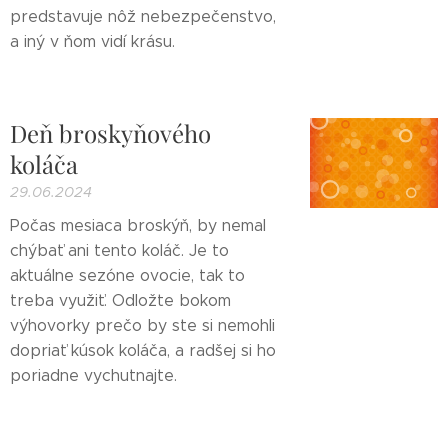
predstavuje nôž nebezpečenstvo,
a iný v ňom vidí krásu.
Deň broskyňového
koláča
29.06.2024
Počas mesiaca broskýň, by nemal
chýbať ani tento koláč. Je to
aktuálne sezóne ovocie, tak to
treba využiť. Odložte bokom
výhovorky prečo by ste si nemohli
dopriať kúsok koláča, a radšej si ho
poriadne vychutnajte.