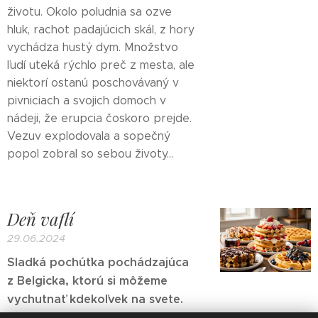
životu. Okolo poludnia sa ozve
hluk, rachot padajúcich skál, z hory
vychádza hustý dym. Množstvo
ľudí uteká rýchlo preč z mesta, ale
niektorí ostanú poschovávaný v
pivniciach a svojich domoch v
nádeji, že erupcia čoskoro prejde.
Vezuv explodovala a sopečný
popol zobral so sebou životy...
Deň vaflí
29.06.2024
Sladká pochúťka pochádzajúca
z Belgicka, ktorú si môžeme
vychutnať kdekoľvek na svete.