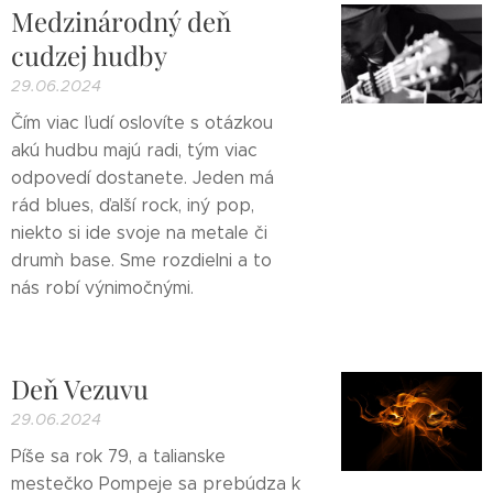
Medzinárodný deň
cudzej hudby
29.06.2024
Čím viac ľudí oslovíte s otázkou
akú hudbu majú radi, tým viac
odpovedí dostanete. Jeden má
rád blues, ďalší rock, iný pop,
niekto si ide svoje na metale či
drum`n base. Sme rozdielni a to
nás robí výnimočnými.
Deň Vezuvu
29.06.2024
Píše sa rok 79, a talianske
mestečko Pompeje sa prebúdza k