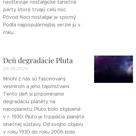
navštevuje nostalgické tanečné
párty, ktoré trvajú celú noc.
Pôvod Noci nostalgie je sporný.
Podľa najpopulárnejšej verzie ju v
roku...
Deň degradácie Pluta
29.06.2024
Mnohí z nás sú fascinovaný
vesmírom a jeho tajomstvami.
Tento deň si pripomíname
degradáciu planéty na
nanoplanetu. Pluto bolo objavené
v r. 1930. Pluto je trpasličia planéta
slnečnej sústavy. Od svojho objavu
v roku 1930 do roku 2006 bolo