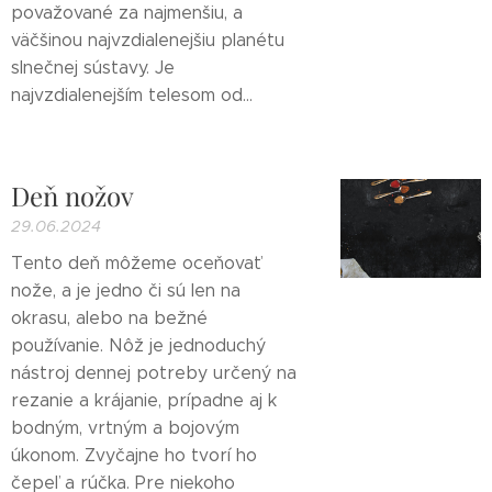
považované za najmenšiu, a
väčšinou najvzdialenejšiu planétu
slnečnej sústavy. Je
najvzdialenejším telesom od...
Deň nožov
29.06.2024
Tento deň môžeme oceňovať
nože, a je jedno či sú len na
okrasu, alebo na bežné
používanie. Nôž je jednoduchý
nástroj dennej potreby určený na
rezanie a krájanie, prípadne aj k
bodným, vrtným a bojovým
úkonom. Zvyčajne ho tvorí ho
čepeľ a rúčka. Pre niekoho