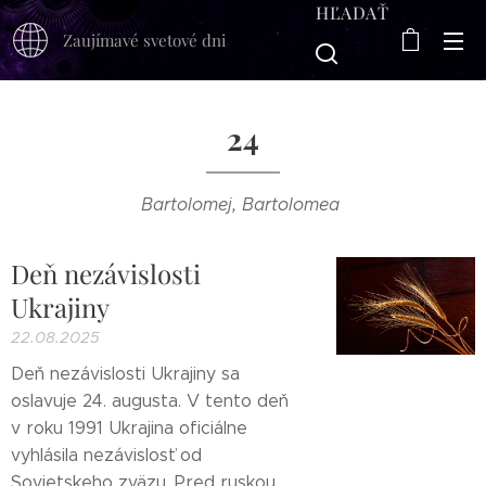
HĽADAŤ
Zaujímavé svetové dni
24
Bartolomej, Bartolomea
Deň nezávislosti
Ukrajiny
22.08.2025
Deň nezávislosti Ukrajiny sa
oslavuje 24. augusta. V tento deň
v roku 1991 Ukrajina oficiálne
vyhlásila nezávislosť od
Sovietskeho zväzu. Pred ruskou