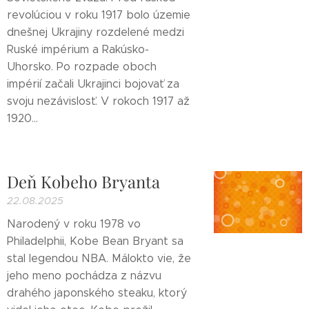
revolúciou v roku 1917 bolo územie
dnešnej Ukrajiny rozdelené medzi
Ruské impérium a Rakúsko-
Uhorsko. Po rozpade oboch
impérií začali Ukrajinci bojovať za
svoju nezávislosť. V rokoch 1917 až
1920...
Deň Kobeho Bryanta
22.08.2025
Narodený v roku 1978 vo
Philadelphii, Kobe Bean Bryant sa
stal legendou NBA. Málokto vie, že
jeho meno pochádza z názvu
drahého japonského steaku, ktorý