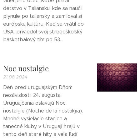
videl jeho otec. Kobe prežil
detstvo v Taliansku, kde sa naučil
plynule po taliansky a zamiloval si
európsku kultúru. Keď sa vrátil do
USA, priviedol svoj stredoškolský
basketbalový tím po 53...
Noc nostalgie
21.08.2024
Deň pred uruguajským Dňom
nezávislosti, 24. augusta,
Uruguajčania oslavujú Noc
nostalgie (Noche de la nostalgia).
Mnohé vysielacie stanice a
tanečné kluby v Uruguaji hrajú v
tento deň staré hity a veľa ľudí