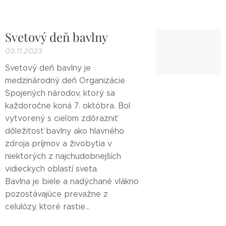
Svetový deň bavlny
03.11.2023
Svetový deň bavlny je
medzinárodný deň Organizácie
Spojených národov, ktorý sa
každoročne koná 7. októbra. Bol
vytvorený s cieľom zdôrazniť
dôležitosť bavlny ako hlavného
zdroja príjmov a živobytia v
niektorých z najchudobnejších
vidieckych oblastí sveta.
Bavlna je biele a nadýchané vlákno
pozostávajúce prevažne z
celulózy, ktoré rastie...