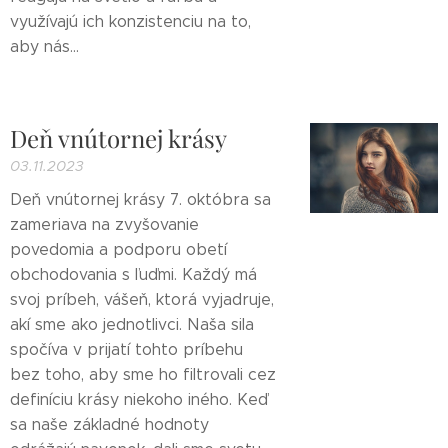
využívajú ich konzistenciu na to,
aby nás...
Deň vnútornej krásy
03.11.2023
Deň vnútornej krásy 7. októbra sa
zameriava na zvyšovanie
povedomia a podporu obetí
obchodovania s ľuďmi. Každý má
svoj príbeh, vášeň, ktorá vyjadruje,
akí sme ako jednotlivci. Naša sila
spočíva v prijatí tohto príbehu
bez toho, aby sme ho filtrovali cez
definíciu krásy niekoho iného. Keď
sa naše základné hodnoty