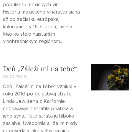
popularitu mexických vín.
História mexického vinárstva siaha
až do začiatku európskej
kolonizácie v 16. storočí, čím sa
Mexiko stalo najstarším
vinohradníckym regiónom...
Deň „Záleží mi na tebe“
05.10.2025
Deň "Záleží mi na tebe" vznikol v
roku 2010 po bolestivej strate.
Linda Jew, žena z Kalifornie,
neočakávane stratila priateľa a
jeho syna. Táto strata ju hlboko
zasiahla. Uvedomila si, že im nikdy
nepovedala, ako veľmi na nich