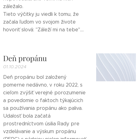
záležalo.
Tieto výčitky ju viedli k tomu, že
začala ľuďom vo svojom živote
hovoriť slová: "Záleží mi na tebe"....
Deň propánu
01.10.2024
Deň propánu bol založený
pomerne nedávno, v roku 2022, s
cieľom zvýšiť verejné porozumenie
a povedomie o faktoch týkajúcich
sa používania propánu ako paliva.
Udalosť bola začatá
prostredníctvom úsilia Rady pre
vzdelávanie a výskum propánu