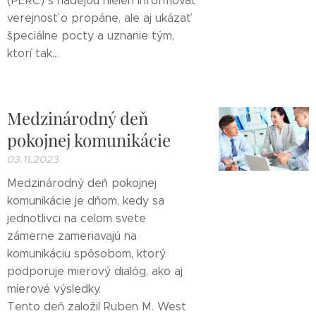
(PERC) s nádejou nielen informovať
verejnosť o propáne, ale aj ukázať
špeciálne pocty a uznanie tým,
ktorí tak...
Medzinárodný deň
pokojnej komunikácie
03.11.2023
Medzinárodný deň pokojnej
komunikácie je dňom, kedy sa
jednotlivci na celom svete
zámerne zameriavajú na
komunikáciu spôsobom, ktorý
podporuje mierový dialóg, ako aj
mierové výsledky.
Tento deň založil Ruben M. West