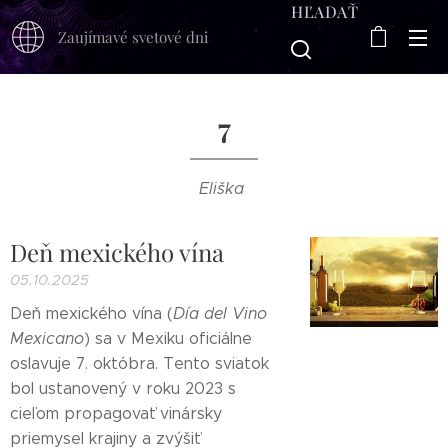
HĽADAŤ
Zaujímavé svetové dni
7
Eliška
Deň mexického vína
05.10.2025
Deň mexického vína (
Día del Vino
Mexicano
) sa v Mexiku oficiálne
oslavuje 7. októbra. Tento sviatok
bol ustanovený v roku 2023 s
cieľom propagovať vinársky
priemysel krajiny a zvýšiť