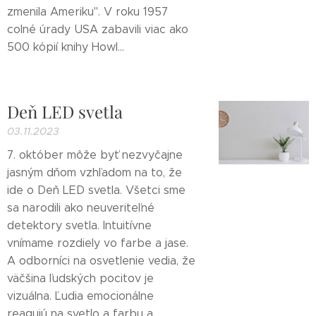
zmenila Ameriku". V roku 1957
colné úrady USA zabavili viac ako
500 kópií knihy Howl...
Deň LED svetla
03.11.2023
7. október môže byť nezvyčajne
jasným dňom vzhľadom na to, že
ide o Deň LED svetla. Všetci sme
sa narodili ako neuveriteľné
detektory svetla. Intuitívne
vnímame rozdiely vo farbe a jase.
A odborníci na osvetlenie vedia, že
väčšina ľudských pocitov je
vizuálna. Ľudia emocionálne
reagujú na svetlo a farbu a