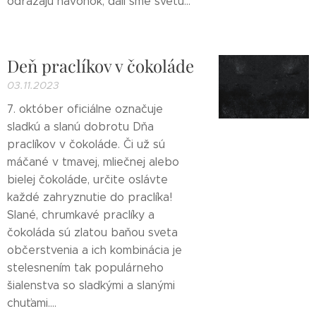
odrážajú navonok, dali sme svetu...
Deň praclíkov v čokoláde
03.11.2023
7. október oficiálne označuje
sladkú a slanú dobrotu Dňa
praclíkov v čokoláde. Či už sú
máčané v tmavej, mliečnej alebo
bielej čokoláde, určite oslávte
každé zahryznutie do praclíka!
Slané, chrumkavé praclíky a
čokoláda sú zlatou baňou sveta
občerstvenia a ich kombinácia je
stelesnením tak populárneho
šialenstva so sladkými a slanými
chuťami....