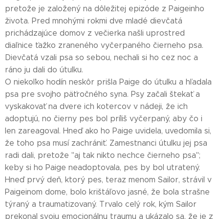
pretože je založený na dôležitej epizóde z Paigeinho
života. Pred mnohými rokmi dve mladé dievčatá
prichádzajúce domov z večierka našli uprostred
diaľnice ťažko zraneného vyčerpaného čierneho psa.
Dievčatá vzali psa so sebou, nechali si ho cez noc a
ráno ju dali do útulku.
O niekoľko hodín neskôr prišla Paige do útulku a hľadala
psa pre svojho päťročného syna. Psy začali štekať a
vyskakovať na dvere ich kotercov v nádeji, že ich
adoptujú, no čierny pes bol príliš vyčerpaný, aby čo i
len zareagoval. Hneď ako ho Paige uvidela, uvedomila si,
že toho psa musí zachrániť. Zamestnanci útulku jej psa
radi dali, pretože "aj tak nikto nechce čierneho psa";
keby si ho Paige neadoptovala, pes by bol utratený.
Hneď prvý deň, ktorý pes, teraz menom Sailor, strávil v
Paigeinom dome, bolo krištáľovo jasné, že bola strašne
týraný a traumatizovaný. Trvalo celý rok, kým Sailor
prekonal svoju emocionálnu traumu a ukázalo sa, že je z