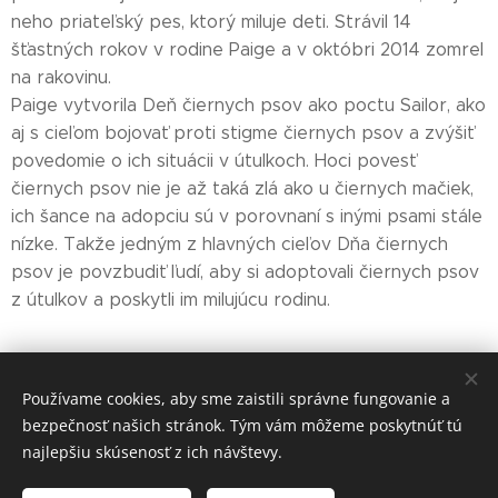
neho priateľský pes, ktorý miluje deti. Strávil 14
šťastných rokov v rodine Paige a v októbri 2014 zomrel
na rakovinu.
Paige vytvorila Deň čiernych psov ako poctu Sailor, ako
aj s cieľom bojovať proti stigme čiernych psov a zvýšiť
povedomie o ich situácii v útulkoch. Hoci povesť
čiernych psov nie je až taká zlá ako u čiernych mačiek,
ich šance na adopciu sú v porovnaní s inými psami stále
nízke. Takže jedným z hlavných cieľov Dňa čiernych
psov je povzbudiť ľudí, aby si adoptovali čiernych psov
z útulkov a poskytli im milujúcu rodinu.
Share
Používame cookies, aby sme zaistili správne fungovanie a
bezpečnosť našich stránok. Tým vám môžeme poskytnúť tú
najlepšiu skúsenosť z ich návštevy.
Rabekka Art s.r.o.