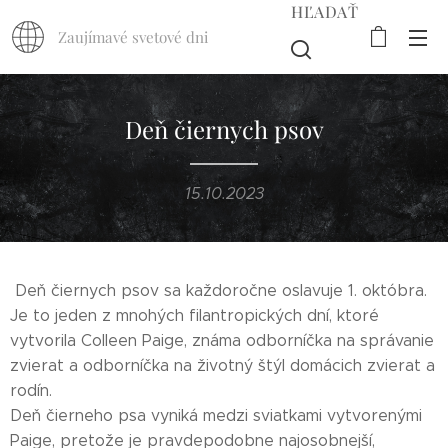
HĽADAŤ
Zaujímavé svetové dni
Deň čiernych psov
15.10.2023
Deň čiernych psov sa každoročne oslavuje 1. októbra.
Je to jeden z mnohých filantropických dní, ktoré
vytvorila Colleen Paige, známa odborníčka na správanie
zvierat a odborníčka na životný štýl domácich zvierat a
rodín.
Deň čierneho psa vyniká medzi sviatkami vytvorenými
Paige, pretože je pravdepodobne najosobnejší,