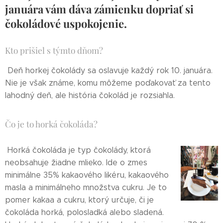
januára vám dáva zámienku dopriať si
čokoládové uspokojenie.
Kto prišiel s týmto dňom?
Deň horkej čokolády sa oslavuje každý rok 10. januára.
Nie je však známe, komu môžeme poďakovať za tento
lahodný deň, ale história čokolád je rozsiahla.
Čo je to horká čokoláda?
Horká čokoláda je typ čokolády, ktorá
neobsahuje žiadne mlieko. Ide o zmes
minimálne 35% kakaového likéru, kakaového
masla a minimálneho množstva cukru. Je to
pomer kakaa a cukru, ktorý určuje, či je
čokoláda horká, polosladká alebo sladená.