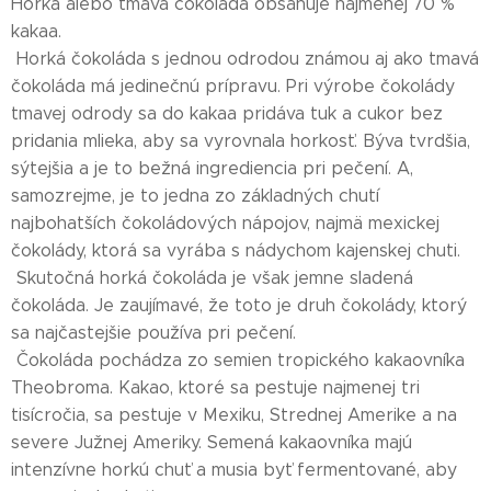
Horká alebo tmavá čokoláda obsahuje najmenej 70 %
kakaa.
Horká čokoláda s jednou odrodou známou aj ako tmavá
čokoláda má jedinečnú prípravu. Pri výrobe čokolády
tmavej odrody sa do kakaa pridáva tuk a cukor bez
pridania mlieka, aby sa vyrovnala horkosť. Býva tvrdšia,
sýtejšia a je to bežná ingrediencia pri pečení. A,
samozrejme, je to jedna zo základných chutí
najbohatších čokoládových nápojov, najmä mexickej
čokolády, ktorá sa vyrába s nádychom kajenskej chuti.
Skutočná horká čokoláda je však jemne sladená
čokoláda. Je zaujímavé, že toto je druh čokolády, ktorý
sa najčastejšie používa pri pečení.
Čokoláda pochádza zo semien tropického kakaovníka
Theobroma. Kakao, ktoré sa pestuje najmenej tri
tisícročia, sa pestuje v Mexiku, Strednej Amerike a na
severe Južnej Ameriky. Semená kakaovníka majú
intenzívne horkú chuť a musia byť fermentované, aby