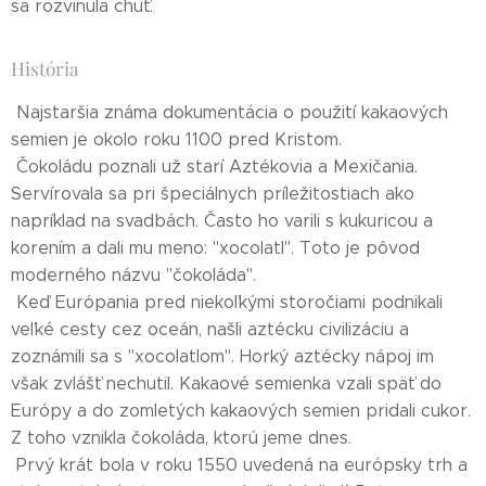
sa rozvinula chuť.
História
Najstaršia známa dokumentácia o použití kakaových
semien je okolo roku 1100 pred Kristom.
Čokoládu poznali už starí Aztékovia a Mexičania.
Servírovala sa pri špeciálnych príležitostiach ako
napríklad na svadbách. Často ho varili s kukuricou a
korením a dali mu meno: "xocolatl". Toto je pôvod
moderného názvu "čokoláda".
Keď Európania pred niekoľkými storočiami podnikali
veľké cesty cez oceán, našli aztécku civilizáciu a
zoznámili sa s "xocolatlom". Horký aztécky nápoj im
však zvlášť nechutil. Kakaové semienka vzali späť do
Európy a do zomletých kakaových semien pridali cukor.
Z toho vznikla čokoláda, ktorú jeme dnes.
Prvý krát bola v roku 1550 uvedená na európsky trh a