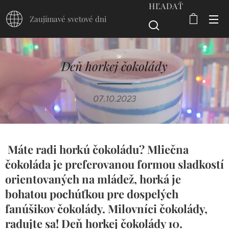
HĽADAŤ
Zaujímavé svetové dni
Deň horkej čokolády
07.10.2023
Máte radi horkú čokoládu? Mliečna
čokoláda je preferovanou formou sladkostí
orientovaných na mládež, horká je
bohatou pochúťkou pre dospelých
fanúšikov čokolády. Milovníci čokolády,
radujte sa! Deň horkej čokolády 10.