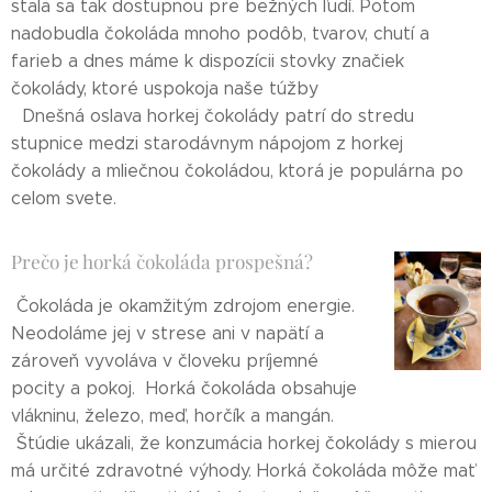
stala sa tak dostupnou pre bežných ľudí. Potom
nadobudla čokoláda mnoho podôb, tvarov, chutí a
farieb a dnes máme k dispozícii stovky značiek
čokolády, ktoré uspokoja naše túžby
Dnešná oslava horkej čokolády patrí do stredu
stupnice medzi starodávnym nápojom z horkej
čokolády a mliečnou čokoládou, ktorá je populárna po
celom svete.
Prečo je horká čokoláda prospešná?
Čokoláda je okamžitým zdrojom energie.
Neodoláme jej v strese ani v napätí a
zároveň vyvoláva v človeku príjemné
pocity a pokoj. Horká čokoláda obsahuje
vlákninu, železo, meď, horčík a mangán.
Štúdie ukázali, že konzumácia horkej čokolády s mierou
má určité zdravotné výhody. Horká čokoláda môže mať