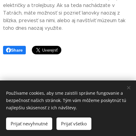
električky a trolejbusy. Ak sa teda nachádzate v
Tatrách, máte možnosť si pozrieť lanovky naozaj z
blízka, previesť sa nimi, alebo aj navštíviť múzeum tak
toho dnes naozaj využite.
Share
Používame cookies, aby sme zaistili správne fungovanie a
bezpečnosť našich stránok. Tým vám môžeme poskytnúť tú
najlepšiu skúsenosť z ich návštevy.
Rabekka Art s.r.o.
Prijať nevyhnutné
Prijať všetko
Vytvorené službou
Webnode
Cookies