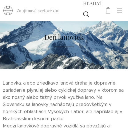
HĽADAŤ
Zaujímavé svetové dni
Deň lanoviek
09.10.2023
Lanovka, alebo zriedkavo lanová dráha je dopravné
zariadenie plynulej alebo cyklickej dopravy, v ktorom sa
ako nosný alebo ťažný prvok využíva lano. Na
Slovensku sa lanovky nachádzajú predovšetkým v
horských oblastiach Vysokých Tatier, ale napríklad aj v
Bratislavskom lesnom parku.
Medzi lanovkové dopravné vozidlá sa považujú aj