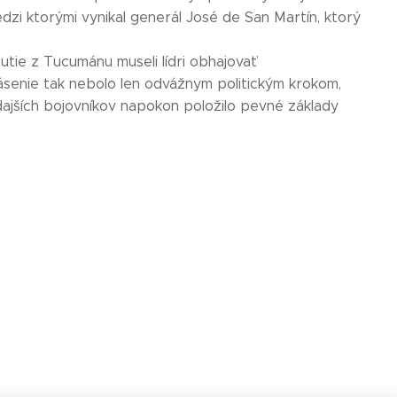
dzi ktorými vynikal generál José de San Martín, ktorý
tie z Tucumánu museli lídri obhajovať
ásenie tak nebolo len odvážnym politickým krokom,
ajších bojovníkov napokon položilo pevné základy