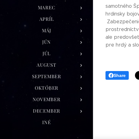
samotného Špan
MAREC
hrdinsky bojov
APRÍL
Zabezpečenie 
prostredníctv
MÁJ
ale predovšet
JÚN
pre hrdý a sl
JÚL
AUGUST
Share
SEPTEMBER
OKTÓBER
NOVEMBER
DECEMBER
INÉ