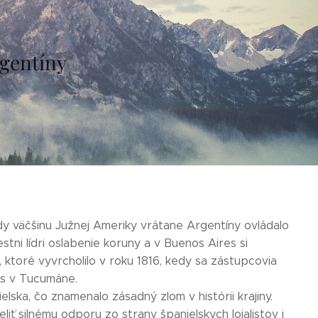
rgentíny
dy väčšinu Južnej Ameriky vrátane Argentíny ovládalo
estni lídri oslabenie koruny a v Buenos Aires si
u, ktoré vyvrcholilo v roku 1816, kedy sa zástupcovia
es v Tucumáne.
elska, čo znamenalo zásadný zlom v histórii krajiny.
ť silnému odporu zo strany španielskych lojalistov i