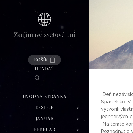
Zaujímavé svetové dni
KOŠÍK
HĽADAŤ
Deň nezávislo
ÚVODNÁ STRÁNKA
Španielsko. V 
E-SHOP
vytvorili vlas
jednotlivých 
JANUÁR
Na tomto kongr
FEBRUÁR
Rozhodnutie v