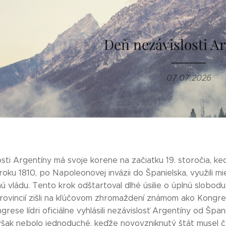
Deň nezávislosti A
07.07.2026
sti Argentíny má svoje korene na začiatku 19. storočia, ke
roku 1810, po Napoleonovej invázii do Španielska, využili mi
tnú vládu. Tento krok odštartoval dlhé úsilie o úplnú slobod
provincií zišli na kľúčovom zhromaždení známom ako Kongr
ese lídri oficiálne vyhlásili nezávislosť Argentíny od Špani
šak nebolo jednoduché, keďže novovzniknutý štát musel čeli