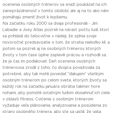
ocenenia osobných trénerov sa snaží poukázať na ich
zaneprázdnenosť v tomto období, ale aj na to ako nám
pomáhajú zmeniť život k lepšiemu.
Na začiatku roku 2000 sa dvaja profesionáli - Jim
Labadie a Joey Atlas pozreli na nárast počtu ľudí, ktorí
sa prihlásili do telocvične v nádeji, že splnia svoje
novoročné predsavzatie o tom, že stratia niekoľko kíl, a
potom sa pozreli aj na osobných trénerov, ktorých
životy v tom čase úplne zaplavili prácou a rozhodli sa,
že je čas im poďakovať. Deň ocenenia osobných
trénerovsa zrodil z toho, čo dvojica považovala za
potrebné, aby tak mohli povedať "ďakujem" všetkým
osobným trénerom po celom svete, ktorých životy sa
každý rok na začiatku januára obrátia takmer hore
nohami, aby pomohli ostatným ľuďom dosiahnuť ich ciele
v oblasti fitness. Cvičenie s osobným trénerom
vyžaduje veľa plánovania, analyzovania a posúdenia zo
strany osobného trénera, aby ste sa uistili, že vaša