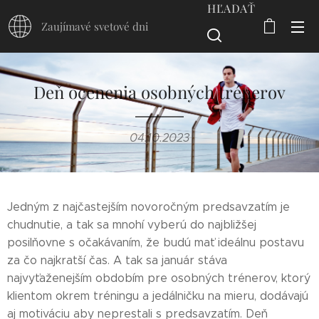
HĽADAŤ
Zaujímavé svetové dni
Deň ocenenia osobných trénerov
04.10.2023
Jedným z najčastejším novoročným predsavzatím je
chudnutie, a tak sa mnohí vyberú do najbližšej
posilňovne s očakávaním, že budú mať ideálnu postavu
za čo najkratší čas. A tak sa január stáva
najvyťaženejším obdobím pre osobných trénerov, ktorý
klientom okrem tréningu a jedálničku na mieru, dodávajú
aj motiváciu aby neprestali s predsavzatím. Deň