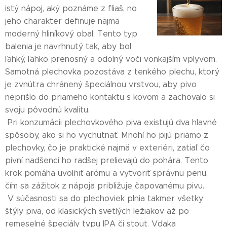
istý nápoj, aký poznáme z fliaš, no
jeho charakter definuje najmä
moderný hliníkový obal. Tento typ
balenia je navrhnutý tak, aby bol
ľahký, ľahko prenosný a odolný voči vonkajším vplyvom.
Samotná plechovka pozostáva z tenkého plechu, ktorý
je zvnútra chránený špeciálnou vrstvou, aby pivo
neprišlo do priameho kontaktu s kovom a zachovalo si
svoju pôvodnú kvalitu.
Pri konzumácii plechovkového piva existujú dva hlavné
spôsoby, ako si ho vychutnať. Mnohí ho pijú priamo z
plechovky, čo je praktické najmä v exteriéri, zatiaľ čo
pivní nadšenci ho radšej prelievajú do pohára. Tento
krok pomáha uvoľniť arómu a vytvoriť správnu penu,
čím sa zážitok z nápoja približuje čapovanému pivu.
V súčasnosti sa do plechoviek plnia takmer všetky
štýly piva, od klasických svetlých ležiakov až po
remeselné špeciály typu IPA či stout. Vďaka