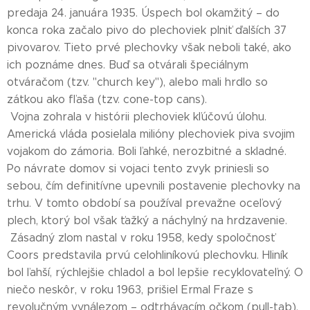
predaja 24. januára 1935. Úspech bol okamžitý – do
konca roka začalo pivo do plechoviek plniť ďalších 37
pivovarov. Tieto prvé plechovky však neboli také, ako
ich poznáme dnes. Buď sa otvárali špeciálnym
otváračom (tzv. "church key"), alebo mali hrdlo so
zátkou ako fľaša (tzv. cone-top cans).
Vojna zohrala v histórii plechoviek kľúčovú úlohu.
Americká vláda posielala milióny plechoviek piva svojim
vojakom do zámoria. Boli ľahké, nerozbitné a skladné.
Po návrate domov si vojaci tento zvyk priniesli so
sebou, čím definitívne upevnili postavenie plechovky na
trhu. V tomto období sa používal prevažne oceľový
plech, ktorý bol však ťažký a náchylný na hrdzavenie.
Zásadný zlom nastal v roku 1958, kedy spoločnosť
Coors predstavila prvú celohliníkovú plechovku. Hliník
bol ľahší, rýchlejšie chladol a bol lepšie recyklovateľný. O
niečo neskôr, v roku 1963, prišiel Ermal Fraze s
revolučným vynálezom – odtrhávacím očkom (pull-tab).