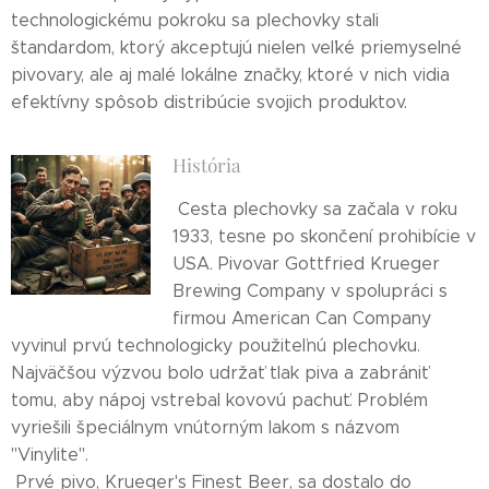
technologickému pokroku sa plechovky stali
štandardom, ktorý akceptujú nielen veľké priemyselné
pivovary, ale aj malé lokálne značky, ktoré v nich vidia
efektívny spôsob distribúcie svojich produktov.
História
Cesta plechovky sa začala v roku
1933, tesne po skončení prohibície v
USA. Pivovar Gottfried Krueger
Brewing Company v spolupráci s
firmou American Can Company
vyvinul prvú technologicky použiteľnú plechovku.
Najväčšou výzvou bolo udržať tlak piva a zabrániť
tomu, aby nápoj vstrebal kovovú pachuť. Problém
vyriešili špeciálnym vnútorným lakom s názvom
"Vinylite".
Prvé pivo, Krueger's Finest Beer, sa dostalo do