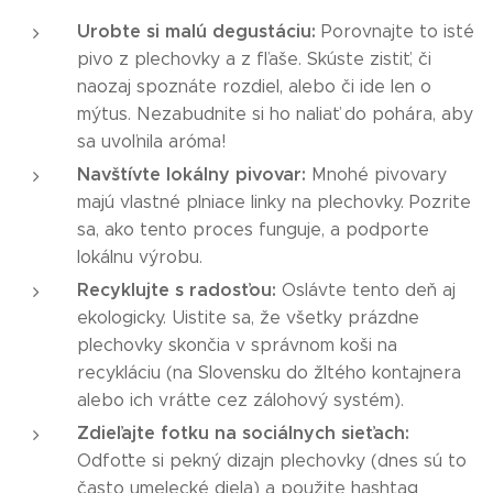
Urobte si malú degustáciu:
Porovnajte to isté
pivo z plechovky a z fľaše. Skúste zistiť, či
naozaj spoznáte rozdiel, alebo či ide len o
mýtus. Nezabudnite si ho naliať do pohára, aby
sa uvoľnila aróma!
Navštívte lokálny pivovar:
Mnohé pivovary
majú vlastné plniace linky na plechovky. Pozrite
sa, ako tento proces funguje, a podporte
lokálnu výrobu.
Recyklujte s radosťou:
Oslávte tento deň aj
ekologicky. Uistite sa, že všetky prázdne
plechovky skončia v správnom koši na
recykláciu (na Slovensku do žltého kontajnera
alebo ich vráťte cez zálohový systém).
Zdieľajte fotku na sociálnych sieťach:
Odfoťte si pekný dizajn plechovky (dnes sú to
často umelecké diela) a použite hashtag