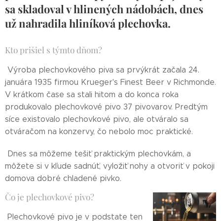
sa skladoval v hlinených nádobách, dnes
už nahradila hliníková plechovka.
Kto prišiel s týmto dňom?
Výroba plechovkového piva sa prvýkrát začala 24.
januára 1935 firmou Krueger's Finest Beer v Richmonde.
V krátkom čase sa stali hitom a do konca roka
produkovalo plechovkové pivo 37 pivovarov. Predtým
síce existovalo plechovkové pivo, ale otváralo sa
otváračom na konzervy, čo nebolo moc praktické.
Dnes sa môžeme tešiť praktickým plechovkám, a
môžete si v kľude sadnúť, vyložiť nohy a otvoriť v pokoji
domova dobré chladené pivko.
Čo je plechovkové pivo?
Plechovkové pivo je v podstate ten