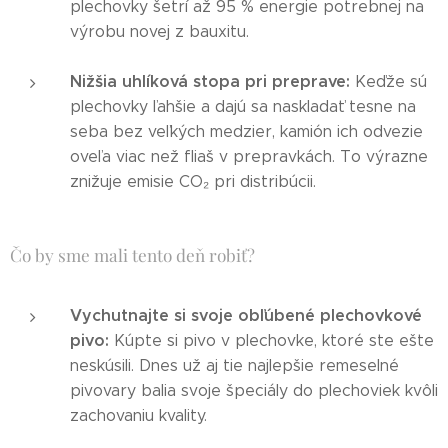
plechovky šetrí až 95 % energie potrebnej na
výrobu novej z bauxitu.
Nižšia uhlíková stopa pri preprave:
Keďže sú
plechovky ľahšie a dajú sa naskladať tesne na
seba bez veľkých medzier, kamión ich odvezie
oveľa viac než fliaš v prepravkách. To výrazne
znižuje emisie CO₂ pri distribúcii.
Čo by sme mali tento deň robiť?
Vychutnajte si svoje obľúbené plechovkové
pivo:
Kúpte si pivo v plechovke, ktoré ste ešte
neskúsili. Dnes už aj tie najlepšie remeselné
pivovary balia svoje špeciály do plechoviek kvôli
zachovaniu kvality.