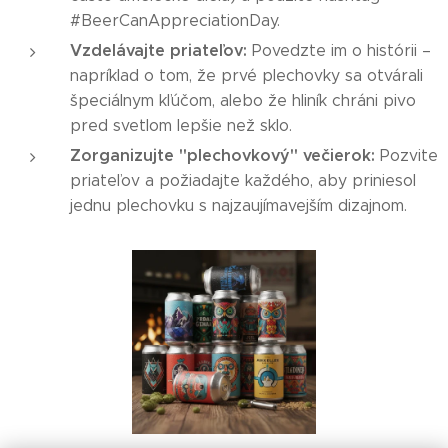
#BeerCanAppreciationDay.
Vzdelávajte priateľov:
Povedzte im o histórii –
napríklad o tom, že prvé plechovky sa otvárali
špeciálnym kľúčom, alebo že hliník chráni pivo
pred svetlom lepšie než sklo.
Zorganizujte "plechovkový" večierok:
Pozvite
priateľov a požiadajte každého, aby priniesol
jednu plechovku s najzaujímavejším dizajnom.