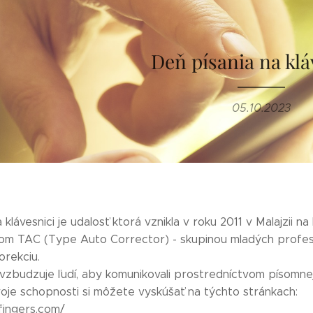
Deň písania na klá
05.10.2023
 klávesnici je udalosť ktorá vznikla v roku 2011 v Malajzii 
om TAC (Type Auto Corrector) - skupinou mladých profesioná
orekciu.
zbudzuje ľudí, aby komunikovali prostredníctvom písomnej k
voje schopnosti si môžete vyskúšať na týchto stránkach:
tfingers.com/