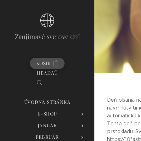
Zaujímavé svetové dni
KOŠÍK
HĽADAŤ
Deň písania na
ÚVODNÁ STRÁNKA
navrhnutý tím
E-SHOP
automatickú k
Tento deň pov
JANUÁR
prstokladu. S
FEBRUÁR
https://10fas