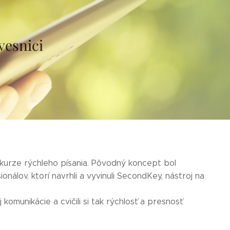
vesnici
na kurze rýchleho písania. Pôvodný koncept bol
lov, ktorí navrhli a vyvinuli SecondKey, nástroj na
omunikácie a cvičili si tak rýchlosť a presnosť