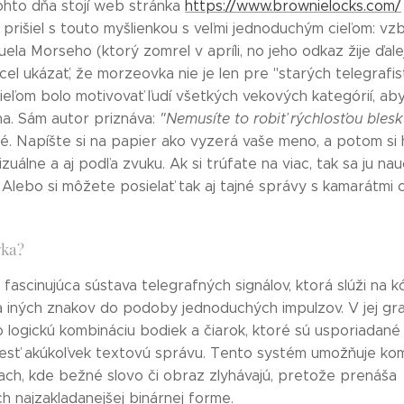
hto dňa stojí web stránka
https://www.brownielocks.com/
 prišiel s touto myšlienkou s veľmi jednoduchým cieľom: vzb
la Morseho (ktorý zomrel v apríli, no jeho odkaz žije ďalej
el ukázať, že morzeovka nie je len pre "starých telegrafis
ieľom bolo motivovať ľudí všetkých vekových kategórií, aby
a. Sám autor priznáva:
"Nemusíte to robiť rýchlosťou blesk
ké. Napíšte si na papier ako vyzerá vaše meno, a potom si h
zuálne a aj podľa zvuku. Ak si trúfate na viac, tak sa ju 
 Alebo si môžete posielať tak aj tajné správy s kamarátmi c
vka?
fascinujúca sústava telegrafných signálov, ktorá slúži na 
c a iných znakov do podoby jednoduchých impulzov. V jej gr
o logickú kombináciu bodiek a čiarok, ktoré sú usporiadané
iesť akúkoľvek textovú správu. Tento systém umožňuje kom
ach, kde bežné slovo či obraz zlyhávajú, pretože prenáša
ch najzakladanejšej binárnej forme.