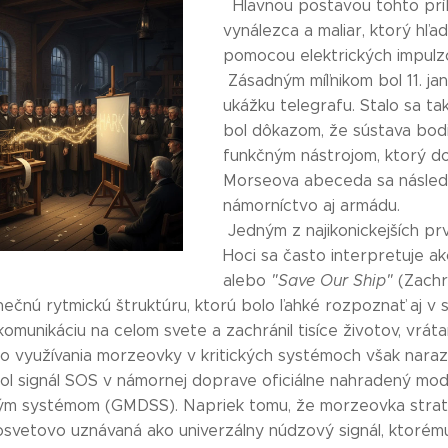
Hlavnou postavou tohto príb
vynálezca a maliar, ktorý hľ
pomocou elektrických impulz
Zásadným míľnikom bol 11. ja
ukážku telegrafu. Stalo sa t
bol dôkazom, že sústava bodi
funkčným nástrojom, ktorý do
Morseova abeceda sa následn
námorníctvo aj armádu.
Jedným z najikonickejších prvko
Hoci sa často interpretuje a
alebo
"Save Our Ship"
(Zachrá
nečnú rytmickú štruktúru, ktorú bolo ľahké rozpoznať aj v s
munikáciu na celom svete a zachránil tisíce životov, vráta
o využívania morzeovky v kritických systémoch však narazil
ol signál SOS v námornej doprave oficiálne nahradený m
 systémom (GMDSS). Napriek tomu, že morzeovka stratila 
osvetovo uznávaná ako univerzálny núdzový signál, ktorém