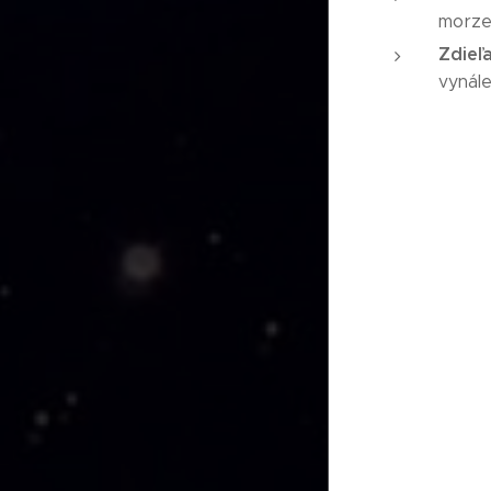
morzeo
Zdieľa
vynál