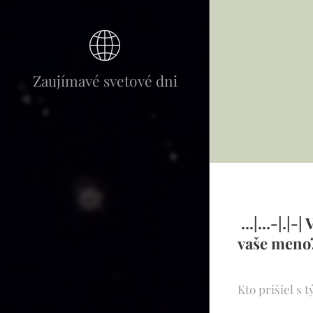
Zaujímavé svetové dni
...|...-|.|
vaše men
Kto prišiel s