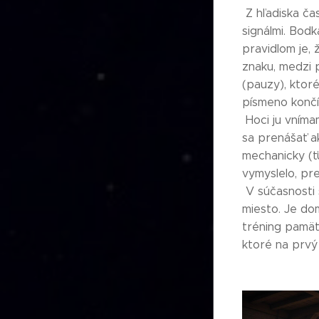
Z hľadiska č
signálmi. Bodk
pravidlom je, 
znaku, medzi 
(pauzy), ktoré
písmeno končí
Hoci ju vníma
sa prenášať a
mechanicky (ťu
vymyslelo, pr
V súčasnosti 
miesto. Je do
tréning pamät
ktoré na prvý