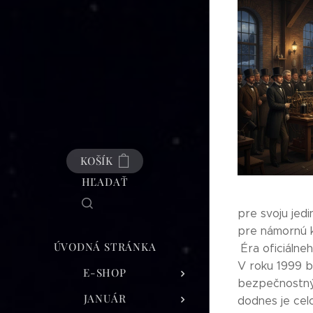
KOŠÍK
HĽADAŤ
pre svoju jedi
pre námornú ko
ÚVODNÁ STRÁNKA
Éra oficiálneh
V roku 1999 b
E-SHOP
bezpečnostným
JANUÁR
dodnes je cel