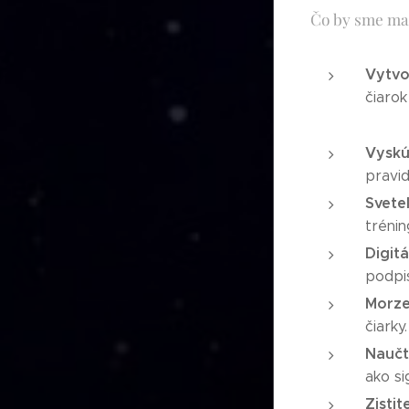
Čo by sme mal
Vytvo
čiarok
Vyskú
pravid
Svetel
trénin
Digitá
podpis
Morze
čiarky
Naučt
ako si
Zisti