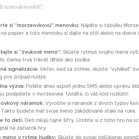
i tento deň robiť?
rte si "morzeovkovú" menovku:
Nájdite si tabuľku Mors
 na papier a túto menovku si dajte na stôl alebo na dvere i
šajte si "zvukové meno":
Skúste rytmus svojho mena vyťuk
lo: čiarka trvá trikrát dlhšie ako bodka.
ná signalizácia:
Večer, keď sa zotmie, skúste "vyblikať" 
g pre prípad núdze.
lna výzva:
Pošlite dnes aspoň jednu SMS alebo správu blízk
u podpíšete v morzeovke. Uvidíte, či váš kód rozlúšti!
ovkový náramok:
Vyrobte si náramok z dvoch typov korá
. Takto budete mať svoje meno zakódované stále na ruke.
e to deti:
Deti milujú tajné šifry. Urobte si z toho hru na
gnál na začiatok hry.
te meno v rytme hudby:
Skúste do svojej obľúbenej pesničk