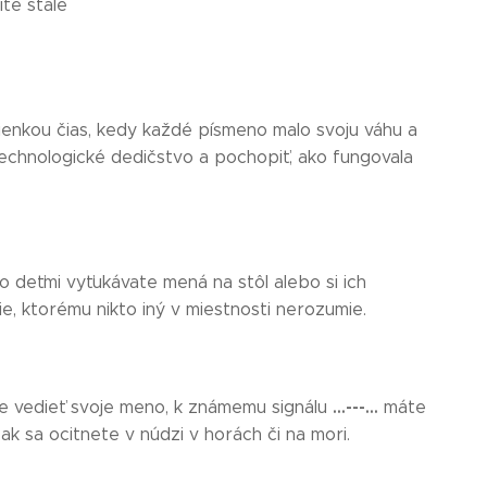
íte stále
enkou čias, kedy každé písmeno malo svoju váhu a
 technologické dedičstvo a pochopiť, ako fungovala
bo deťmi vyťukávate mená na stôl alebo si ich
e, ktorému nikto iný v miestnosti nerozumie.
...---...
e vedieť svoje meno, k známemu signálu
máte
k sa ocitnete v núdzi v horách či na mori.