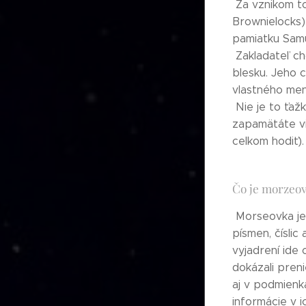
Za vznikom to
Brownielocks)
pamiatku Samue
Zakladateľ chc
blesku. Jeho c
vlastného men
Nie je to ťaž
zapamätáte vi
celkom hodiť).
Čo je morzeo
Morseovka je 
písmen, čísli
vyjadrení ide 
dokázali pren
aj v podmienk
informácie v i