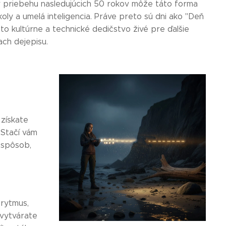
 v priebehu nasledujúcich 50 rokov môže táto forma
koly a umelá inteligencia. Práve preto sú dni ako "Deň
o kultúrne a technické dedičstvo živé pre ďalšie
ach dejepisu.
 získate
 Stačí vám
ý spôsob,
 rytmus,
 vytvárate