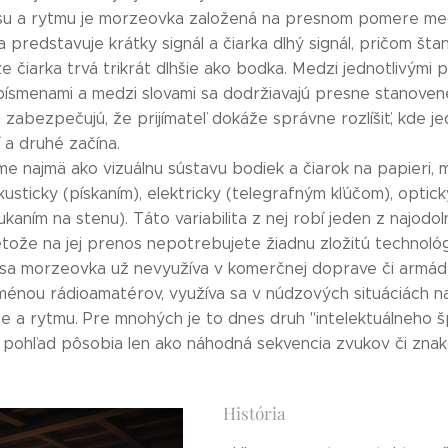
asu a rytmu je morzeovka založená na presnom pomere me
a predstavuje krátky signál a čiarka dlhý signál, pričom š
že čiarka trvá trikrát dlhšie ako bodka. Medzi jednotlivými 
písmenami a medzi slovami sa dodržiavajú presne stanove
 zabezpečujú, že prijímateľ dokáže správne rozlíšiť, kde j
 a druhé začína.
me najmä ako vizuálnu sústavu bodiek a čiarok na papieri,
kusticky (pískaním), elektricky (telegrafným kľúčom), opti
kaním na stenu). Táto variabilita z nej robí jeden z najodo
etože na jej prenos nepotrebujete žiadnu zložitú technológ
sa morzeovka už nevyužíva v komerčnej doprave či armáde
ménou rádioamatérov, využíva sa v núdzových situáciách na
e a rytmu. Pre mnohých je to dnes druh "intelektuálneho š
 pohľad pôsobia len ako náhodná sekvencia zvukov či znak
História