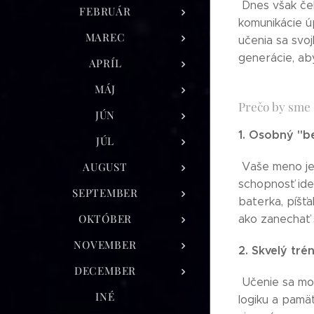
Dnes však čel
FEBRUÁR
komunikácie úp
MAREC
učenia sa svo
generácie, ab
APRÍL
MÁJ
Prečo by sme 
JÚN
1. Osobný "b
JÚL
AUGUST
Vaše meno je 
schopnosť iden
SEPTEMBER
baterka, píšť
OKTÓBER
ako zanechať s
NOVEMBER
2. Skvelý tr
DECEMBER
Učenie sa mor
INÉ
logiku a pamä