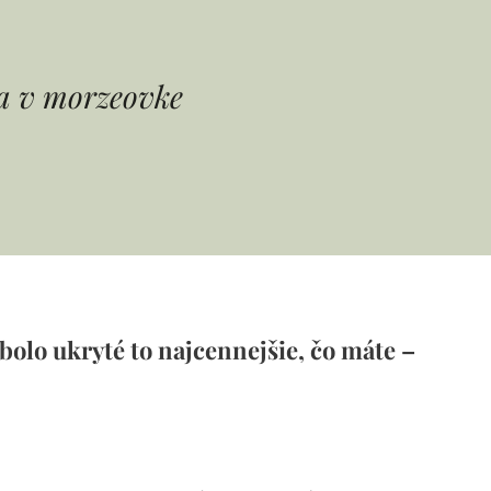
a v morzeovke
om bolo ukryté to najcennejšie, čo máte –