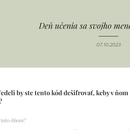
Deň učenia sa svojho men
07.10.2023
-| Vedeli by ste tento kód dešifrovať, keby v ň
o?
 týmto dňom?