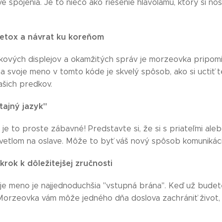
é spojenia. Je to niečo ako riešenie hlavolamu, ktorý si nos
 detox a návrat ku koreňom
ových displejov a okamžitých správ je morzeovka pripomi
 sa svoje meno v tomto kóde je skvelý spôsob, ako si uctiť
ašich predkov.
tajný jazyk"
 je to proste zábavné! Predstavte si, že si s priateľmi ale
 svetlom na oslave. Môže to byť váš nový spôsob komunikáci
 krok k dôležitejšej zručnosti
je meno je najjednoduchšia "vstupná brána". Keď už budet
 Morzeovka vám môže jedného dňa doslova zachrániť život, a