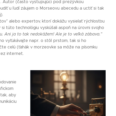
. Autor (často vystupujúci pod prezývkou
udiť u ľudí záujem o Morseovu abecedu a uctiť si tak
).
tov" alebo expertov, ktorí dokážu vysielať rýchlosťou
 si túto technológiu vyskúšali aspoň na úrovni svojho
u. Ani ja to tak nedokážem! Ale je to veľká zábava."
o vyťukávajte napr. o stôl prstom, tak si ho
naučte celú (ťahák v morzeovke sa môže na písomku
ez internet.
kódovanie
afickom
 tak, aby
unikáciu