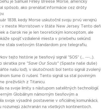
ehu je Samuel Finley Breese Morse, americký
adal spôsob, ako prenášať informácie cez drôty
ov.
nuár 1838, kedy Morse uskutočnil svoju prvú verejnú
ak v meste Morristown v štáte New Jersey. Tento deň
ek a čiarok nie je len teoretickým konceptom, ale
káže spojiť vzdialené miesta v priebehu sekúnd.
e stala svetovým štandardom pre telegrafiu,
v tejto histórie je tiesňový signál "SOS" (... ---...).
ko skratka pre
"Save Our Souls"
(Spaste naše duše)
ňte našu loď), v skutočnosti bol tento signál zvolený
ilnom šume či rušení. Tento signál sa stal povinným
ne preživších z Titanicu.
a na svoje limity s nástupom satelitných technológií.
oderným Globálnym námorným tiesňovým a
svoje výsadné postavenie v oficiálnej komunikácii,
u rozumejú záchranári na všetkých kontinentoch.