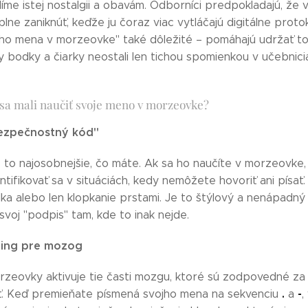
íme istej nostalgii a obavám. Odborníci predpokladajú, že
lne zaniknúť, keďže ju čoraz viac vytláčajú digitálne proto
jho mena v morzeovke" také dôležité – pomáhajú udržať tot
y bodky a čiarky neostali len tichou spomienkou v učebnici
sa mali naučiť svoje meno v morzeovke?
ezpečnostný kód"
to najosobnejšie, čo máte. Ak sa ho naučíte v morzeovke,
tifikovať sa v situáciách, kedy nemôžete hovoriť ani písať.
alka alebo len klopkanie prstami. Je to štýlový a nenápadn
voj "podpis" tam, kde to inak nejde.
éning pre mozog
zeovky aktivuje tie časti mozgu, ktoré sú zodpovedné za
.
-
ť. Keď premieňate písmená svojho mena na sekvenciu
a
,