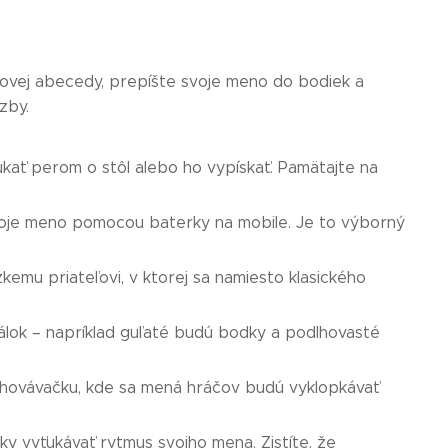
eovej abecedy, prepíšte svoje meno do bodiek a
zby.
ať perom o stôl alebo ho vypískať. Pamätajte na
svoje meno pomocou baterky na mobile. Je to výborný
emu priateľovi, v ktorej sa namiesto klasického
lok – napríklad guľaté budú bodky a podlhovasté
 schovávačku, kde sa mená hráčov budú vyklopkávať
y vyťukávať rytmus svojho mena. Zistíte, že