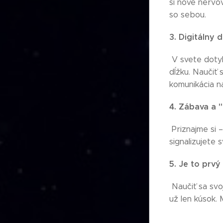
si nové nervov
so sebou.
3. Digitálny
V svete dotyk
dĺžku. Naučiť
komunikácia n
4. Zábava a "
Priznajme si –
signalizujete
5. Je to prvý
Naučiť sa svo
už len kúsok.