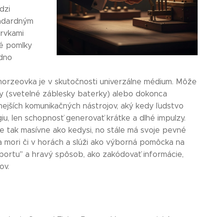
dzi
tandardným
prvkami
né pomlky
edno
 morzeovka je v skutočnosti univerzálne médium. Môže
cky (svetelné záblesky baterky) alebo dokonca
lnejších komunikačných nástrojov, aký kedy ľudstvo
iu, len schopnosť generovať krátke a dlhé impulzy.
 tak masívne ako kedysi, no stále má svoje pevné
 mori či v horách a slúži ako výborná pomôcka na
portu" a hravý spôsob, ako zakódovať informácie,
ov.