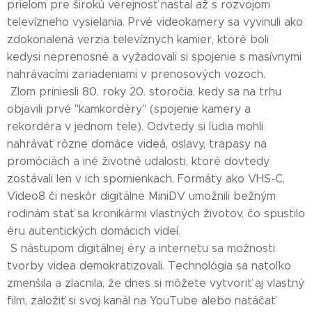
prielom pre širokú verejnosť nastal až s rozvojom
televízneho vysielania. Prvé videokamery sa vyvinuli ako
zdokonalená verzia televíznych kamier, ktoré boli
kedysi neprenosné a vyžadovali si spojenie s masívnymi
nahrávacími zariadeniami v prenosových vozoch.
Zlom priniesli 80. roky 20. storočia, kedy sa na trhu
objavili prvé "kamkordéry" (spojenie kamery a
rekordéra v jednom tele). Odvtedy si ľudia mohli
nahrávať rôzne domáce videá, oslavy, trapasy na
promóciách a iné životné udalosti, ktoré dovtedy
zostávali len v ich spomienkach. Formáty ako VHS-C,
Video8 či neskôr digitálne MiniDV umožnili bežným
rodinám stať sa kronikármi vlastných životov, čo spustilo
éru autentických domácich videí.
S nástupom digitálnej éry a internetu sa možnosti
tvorby videa demokratizovali. Technológia sa natoľko
zmenšila a zlacnila, že dnes si môžete vytvoriť aj vlastný
film, založiť si svoj kanál na YouTube alebo natáčať