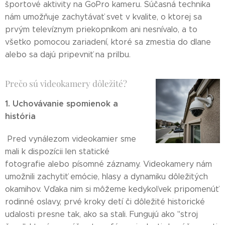
športové aktivity na GoPro kameru. Súčasná technika
nám umožňuje zachytávať svet v kvalite, o ktorej sa
prvým televíznym priekopníkom ani nesnívalo, a to
všetko pomocou zariadení, ktoré sa zmestia do dlane
alebo sa dajú pripevniť na prilbu.
Prečo sú videokamery dôležité?
1. Uchovávanie spomienok a
história
Pred vynálezom videokamier sme
mali k dispozícii len statické
fotografie alebo písomné záznamy. Videokamery nám
umožnili zachytiť emócie, hlasy a dynamiku dôležitých
okamihov. Vďaka nim si môžeme kedykoľvek pripomenúť
rodinné oslavy, prvé kroky detí či dôležité historické
udalosti presne tak, ako sa stali. Fungujú ako "stroj