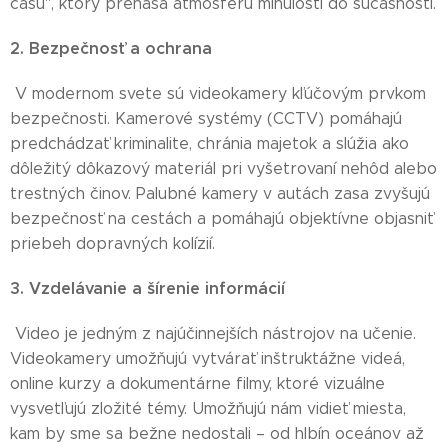
času", ktorý prenáša atmosféru minulosti do súčasnosti.
2. Bezpečnosť a ochrana
V modernom svete sú videokamery kľúčovým prvkom
bezpečnosti. Kamerové systémy (CCTV) pomáhajú
predchádzať kriminalite, chránia majetok a slúžia ako
dôležitý dôkazový materiál pri vyšetrovaní nehôd alebo
trestných činov. Palubné kamery v autách zasa zvyšujú
bezpečnosť na cestách a pomáhajú objektívne objasniť
priebeh dopravných kolízií.
3. Vzdelávanie a šírenie informácií
Video je jedným z najúčinnejších nástrojov na učenie.
Videokamery umožňujú vytvárať inštruktážne videá,
online kurzy a dokumentárne filmy, ktoré vizuálne
vysvetľujú zložité témy. Umožňujú nám vidieť miesta,
kam by sme sa bežne nedostali – od hlbín oceánov až