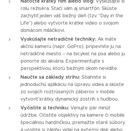
Natočte krátky film alebo vlog:
Vyskúšajte si
rolu režiséra. Stačí vám aj smartfón. Skúste
zachytiť jeden váš bežný deň (tzv. "Day in the
Life") alebo vytvorte krátke video o svojom
domácom miláčikovi.
Vyskúšajte netradičné techniky:
Ak máte
akčnú kameru (napr. GoPro), pripevnite ju na
netradičné miesto – na bicykel, na psa alebo ju
ponorte do akvária. Experimentujte s
perspektívou, ktorú bežným okom nevidíte.
Naučte sa základy strihu:
Stiahnite si
jednoduchú aplikáciu na úpravu videa a skúste
zo svojich roztrúsených záberov v mobile
vytvoriť krátky, dynamický zostrih s hudbou.
Vyčistite si techniku:
Venujte pár minút
údržbe. Očistite objektívy na kamere či mobile
špeciálnou handričkou, premažte staré súbory
a urobte si zálohu videí na externý disk alebo