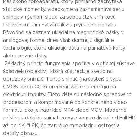
klasického fotoaparátu, ktorý primárne zachytáva
statické momenty, videokamera zaznamenáva sériu
snímok v rýchlom slede za sebou (tzv. snímkovú
frekvenciu), čím vytvára ilúziu plynulého pohybu.
Pôvodne sa záznam ukladal na magnetické pásky v
analógovej forme, dnes však dominujú digitálne
technológie, ktoré ukladajú dáta na pamäťové karty
alebo pevné disky.
Základný princíp fungovania spočíva v optickej sústave
šošoviek (objektív), ktorá sústreďuje svetlo na
obrazový snímač. Tento snímač (najčastejšie typu
CMOS alebo CCD) premení svetelnú energiu na
elektrické impulzy. Tieto dáta sú následne spracované
procesorom a komprimované do konkrétneho video
formátu, ako je napríklad MP4 alebo MOV. Moderné
prístroje dokážu snímať vo vysokom rozlíšení, od Full HD
až po 4K či 8K, čo zaručuje mimoriadnu ostrosť a
detaily obrazu.