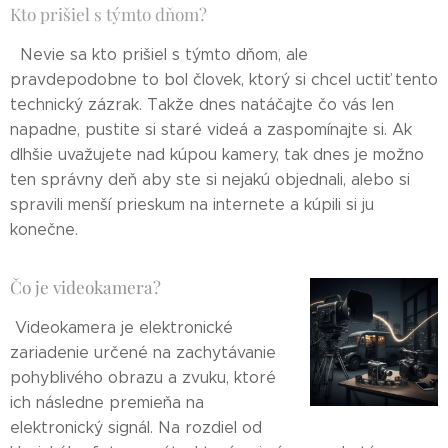
Kto prišiel s týmto dňom?
Nevie sa kto prišiel s týmto dňom, ale
pravdepodobne to bol človek, ktorý si chcel uctiť tento
technický zázrak. Takže dnes natáčajte čo vás len
napadne, pustite si staré videá a zaspomínajte si. Ak
dlhšie uvažujete nad kúpou kamery, tak dnes je možno
ten správny deň aby ste si nejakú objednali, alebo si
spravili menší prieskum na internete a kúpili si ju
konečne.
Čo je videokamera?
Videokamera je elektronické
zariadenie určené na zachytávanie
pohyblivého obrazu a zvuku, ktoré
ich následne premieňa na
elektronický signál. Na rozdiel od