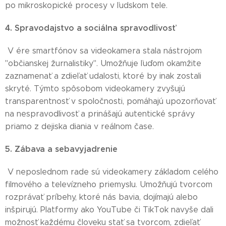
po mikroskopické procesy v ľudskom tele.
4. Spravodajstvo a sociálna spravodlivosť
V ére smartfónov sa videokamera stala nástrojom
"občianskej žurnalistiky". Umožňuje ľuďom okamžite
zaznamenať a zdieľať udalosti, ktoré by inak zostali
skryté. Týmto spôsobom videokamery zvyšujú
transparentnosť v spoločnosti, pomáhajú upozorňovať
na nespravodlivosť a prinášajú autentické správy
priamo z dejiska diania v reálnom čase.
5. Zábava a sebavyjadrenie
V neposlednom rade sú videokamery základom celého
filmového a televízneho priemyslu. Umožňujú tvorcom
rozprávať príbehy, ktoré nás bavia, dojímajú alebo
inšpirujú. Platformy ako YouTube či TikTok navyše dali
možnosť každému človeku stať sa tvorcom, zdieľať