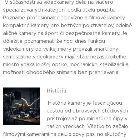
V súčasnosti sa videokamery delia na viacero
špecializovaných kategórií podľa účelu použitia.
Poznáme profesionálne televízne a filmové kamery,
kompaktné kamery pre bežných používateľov, odolné
akčné kamery na šport či bezpečnostné kamery. Je
dôležité poznamenať, že hoci dnes funkciu
videokamery do veľkej miery prevzali smartfóny,
samostatné videokamery majú stále nezastupiteľné
miesto vďaka lepšej optike, mechanickej stabilizácii a
možnosti dlhodobého snímania bez prehrievania.
História
História kamery je fascinujúcou
cestou od obrovských štúdiových
prístrojov až po miniatúrne čipy v
našich vreckách. Všetko to začalo
filmovými kamerami na celuloidový pás, no skutočný