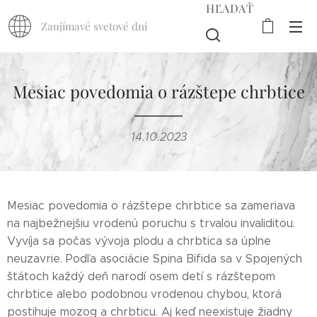
HĽADAŤ
Zaujímavé svetové dni
Mesiac povedomia o rázštepe chrbtice
14.10.2023
Mesiac povedomia o rázštepe chrbtice sa zameriava
na najbežnejšiu vrodenú poruchu s trvalou invaliditou.
Vyvíja sa počas vývoja plodu a chrbtica sa úplne
neuzavrie. Podľa asociácie Spina Bifida sa v Spojených
štátoch každý deň narodí osem detí s rázštepom
chrbtice alebo podobnou vrodenou chybou, ktorá
postihuje mozog a chrbticu. Aj keď neexistuje žiadny