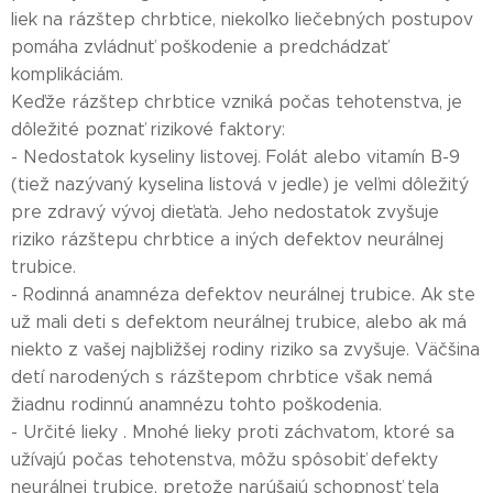
liek na rázštep chrbtice, niekoľko liečebných postupov
pomáha zvládnuť poškodenie a predchádzať
komplikáciám.
Keďže rázštep chrbtice vzniká počas tehotenstva, je
dôležité poznať rizikové faktory:
- Nedostatok kyseliny listovej. Folát alebo vitamín B-9
(tiež nazývaný kyselina listová v jedle) je veľmi dôležitý
pre zdravý vývoj dieťaťa. Jeho nedostatok zvyšuje
riziko rázštepu chrbtice a iných defektov neurálnej
trubice.
- Rodinná anamnéza defektov neurálnej trubice. Ak ste
už mali deti s defektom neurálnej trubice, alebo ak má
niekto z vašej najbližšej rodiny riziko sa zvyšuje. Väčšina
detí narodených s rázštepom chrbtice však nemá
žiadnu rodinnú anamnézu tohto poškodenia.
- Určité lieky . Mnohé lieky proti záchvatom, ktoré sa
užívajú počas tehotenstva, môžu spôsobiť defekty
neurálnej trubice, pretože narúšajú schopnosť tela