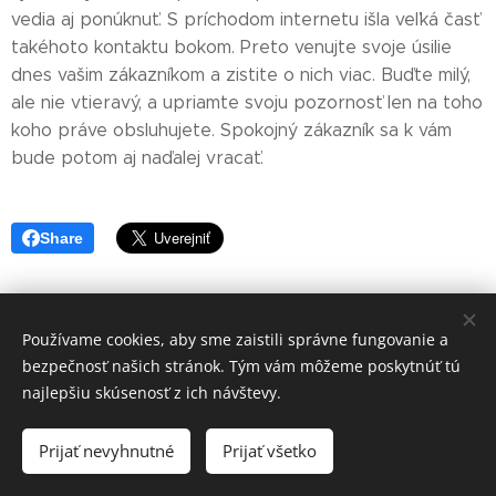
vedia aj ponúknuť. S príchodom internetu išla veľká časť
takéhoto kontaktu bokom. Preto venujte svoje úsilie
dnes vašim zákazníkom a zistite o nich viac. Buďte milý,
ale nie vtieravý, a upriamte svoju pozornosť len na toho
koho práve obsluhujete. Spokojný zákazník sa k vám
bude potom aj naďalej vracať.
Share
Používame cookies, aby sme zaistili správne fungovanie a
bezpečnosť našich stránok. Tým vám môžeme poskytnúť tú
najlepšiu skúsenosť z ich návštevy.
Rabekka Art s.r.o.
Prijať nevyhnutné
Prijať všetko
Vytvorené službou
Webnode
Cookies