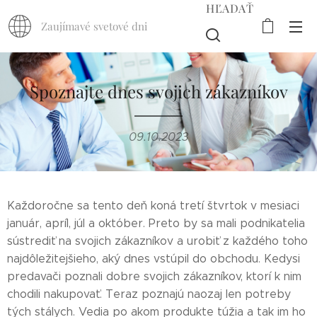
HĽADAŤ
Zaujímavé svetové dni
Spoznajte dnes svojich zákazníkov
09.10.2023
Každoročne sa tento deň koná tretí štvrtok v mesiaci
január, apríl, júl a október. Preto by sa mali podnikatelia
sústrediť na svojich zákazníkov a urobiť z každého toho
najdôležitejšieho, aký dnes vstúpil do obchodu. Kedysi
predavači poznali dobre svojich zákazníkov, ktorí k nim
chodili nakupovať. Teraz poznajú naozaj len potreby
tých stálych. Vedia po akom produkte túžia a tak im ho