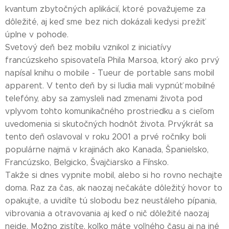
kvantum zbytočných aplikácií, ktoré považujeme za
dôležité, aj keď sme bez nich dokázali kedysi prežiť
úplne v pohode.
Svetový deň bez mobilu vznikol z iniciatívy
francúzskeho spisovateľa Phila Marsoa, ktorý ako prvý
napísal knihu o mobile - Tueur de portable sans mobil
apparent. V tento deň by si ľudia mali vypnúť mobilné
telefóny, aby sa zamysleli nad zmenami života pod
vplyvom tohto komunikačného prostriedku a s cieľom
uvedomenia si skutočných hodnôt života. Prvýkrát sa
tento deň oslavoval v roku 2001 a prvé ročníky boli
populárne najmä v krajinách ako Kanada, Španielsko,
Francúzsko, Belgicko, Švajčiarsko a Fínsko.
Takže si dnes vypnite mobil, alebo si ho rovno nechajte
doma. Raz za čas, ak naozaj nečakáte dôležitý hovor to
opakujte, a uvidíte tú slobodu bez neustáleho pípania,
vibrovania a otravovania aj keď o nič dôležité naozaj
nejde. Možno zistíte, koľko máte voľného času aj na iné