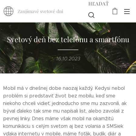
HĽADAŤ
Zaujímavé svetové dni
Svetový deň bez telefónu a smartfónu
16.10.2023
Mobil má v dnešnej dobe naozaj každý. Kedysi nebol
problém si predstaviť život bez mobilu, keď sme
niekoho chceli vidieť, jednoducho sme mu zazvonili, ak
býval ďaleko tak sme mu napísali list, alebo zavolali z
pevnej linky. Dnes máme však mobil na okamžitú
komunikáciu s celým svetom aj bez volania a SMSiek
vďaka internetu v mobile, máme foťák, budík, diár a