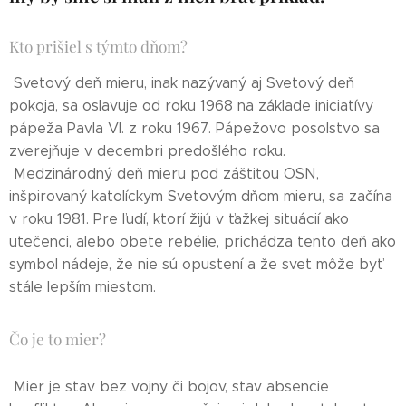
Kto prišiel s týmto dňom?
Svetový deň mieru, inak nazývaný aj Svetový deň
pokoja, sa oslavuje od roku 1968 na základe iniciatívy
pápeža Pavla VI. z roku 1967. Pápežovo posolstvo sa
zverejňuje v decembri predošlého roku.
Medzinárodný deň mieru pod záštitou OSN,
inšpirovaný katolíckym Svetovým dňom mieru, sa začína
v roku 1981. Pre ľudí, ktorí žijú v ťažkej situácií ako
utečenci, alebo obete rebélie, prichádza tento deň ako
symbol nádeje, že nie sú opustení a že svet môže byť
stále lepším miestom.
Čo je to mier?
Mier je stav bez vojny či bojov, stav absencie