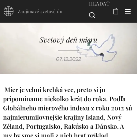
HĽADAŤ
Zaujímavé svetové dni
Svetový deň mieru
07.12.2022
Mier je veľmi krehká vec, preto si ju
pripomíname niekoľko krát do roka. Podľa
Globálneho mierového indexu z roku 2012 sú
najmierumilovnejšie krajiny Island, Nový
Zéland, Portugalsko, Rakúsko a Dánsko. A
my by sme si mali z nich brať príklad.