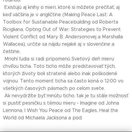
Existujú aj knihy o mieri, ktoré si môžete prečítať, aj
keď väčšina je v angličtine (Making Peace Last: A
Toolbox for Sustainable Peacebuilding od Roberta
Ricigliana, Opting Out of War: Strategies to Prevent
Violent Conflict od Mary B. Andersonovej a Marshalla
Wallacea), určite sa nájdu nejaké aj v slovenčine a
češtine.
Mnohí ľudia si radi pripomenú Svetový deň mieru
chvíľou ticha. Toto ticho môže predstavovať tých,
ktorých životy boli stratené alebo inak poškodené
vojnou. Tento moment ticha sa často koná o 12:00 vo
všetkých časových pásmach po celom svete.
Ak nevydržíte byť minútu ticho, tak je tu stále možnosť
si pustiť pesničku s témou mieru - Imagine od Johna
Lennona, I Wish You Peace od The Eagles, Heal the
World od Michaela Jacksona a pod.