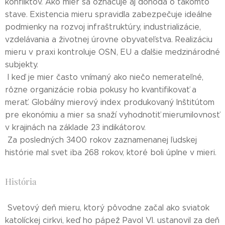
konfliktov. Ako mier sa označuje aj dohoda o takomto
stave. Existencia mieru spravidla zabezpečuje ideálne
podmienky na rozvoj infraštruktúry, industrializácie,
vzdelávania a životnej úrovne obyvateľstva. Realizáciu
mieru v praxi kontroluje OSN, EU a ďalšie medzinárodné
subjekty.
I keď je mier často vnímaný ako niečo nemerateľné,
rôzne organizácie robia pokusy ho kvantifikovať a
merať. Globálny mierový index produkovaný Inštitútom
pre ekonómiu a mier sa snaží vyhodnotiť mierumilovnosť
v krajinách na základe 23 indikátorov.
Za posledných 3400 rokov zaznamenanej ľudskej
histórie mal svet iba 268 rokov, ktoré boli úplne v mieri.
História
Svetový deň mieru, ktorý pôvodne začal ako sviatok
katolíckej cirkvi, keď ho pápež Pavol VI. ustanovil za deň