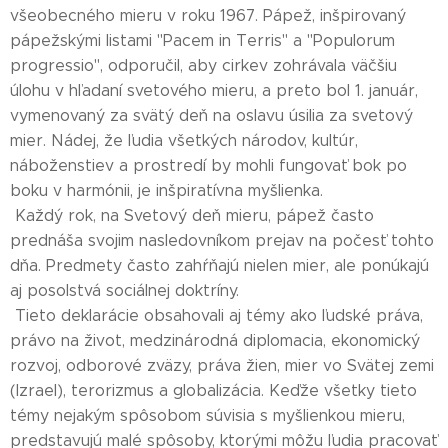
všeobecného mieru v roku 1967. Pápež, inšpirovaný
pápežskými listami "Pacem in Terris" a "Populorum
progressio", odporučil, aby cirkev zohrávala väčšiu
úlohu v hľadaní svetového mieru, a preto bol 1. január,
vymenovaný za svätý deň na oslavu úsilia za svetový
mier. Nádej, že ľudia všetkých národov, kultúr,
náboženstiev a prostredí by mohli fungovať bok po
boku v harmónii, je inšpiratívna myšlienka.
Každý rok, na Svetový deň mieru, pápež často
prednáša svojim nasledovníkom prejav na počesť tohto
dňa. Predmety často zahŕňajú nielen mier, ale ponúkajú
aj posolstvá sociálnej doktríny.
Tieto deklarácie obsahovali aj témy ako ľudské práva,
právo na život, medzinárodná diplomacia, ekonomický
rozvoj, odborové zväzy, práva žien, mier vo Svätej zemi
(Izrael), terorizmus a globalizácia. Keďže všetky tieto
témy nejakým spôsobom súvisia s myšlienkou mieru,
predstavujú malé spôsoby, ktorými môžu ľudia pracovať