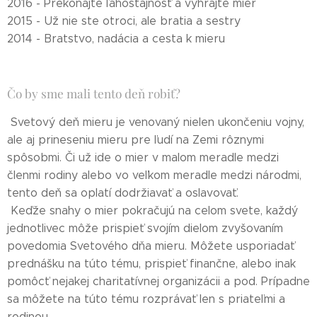
2016 - Prekonajte ľahostajnosť a vyhrajte mier
2015 - Už nie ste otroci, ale bratia a sestry
2014 - Bratstvo, nadácia a cesta k mieru
Čo by sme mali tento deň robiť?
Svetový deň mieru je venovaný nielen ukončeniu vojny,
ale aj prineseniu mieru pre ľudí na Zemi rôznymi
spôsobmi. Či už ide o mier v malom meradle medzi
členmi rodiny alebo vo veľkom meradle medzi národmi,
tento deň sa oplatí dodržiavať a oslavovať.
Keďže snahy o mier pokračujú na celom svete, každý
jednotlivec môže prispieť svojím dielom zvyšovaním
povedomia Svetového dňa mieru. Môžete usporiadať
prednášku na túto tému, prispieť finančne, alebo inak
pomôcť nejakej charitatívnej organizácii a pod. Prípadne
sa môžete na túto tému rozprávať len s priateľmi a
rodinou.